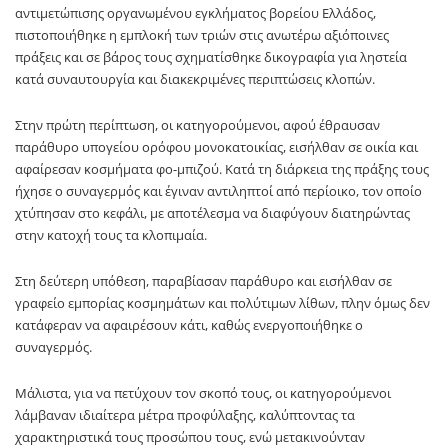
αντιμετώπισης οργανωμένου εγκλήματος βορείου Ελλάδος,
πιστοποιήθηκε η εμπλοκή των τριών στις ανωτέρω αξιόποινες
πράξεις και σε βάρος τους σχηματίσθηκε δικογραφία για ληστεία
κατά συναυτουργία και διακεκριμένες περιπτώσεις κλοπών.
Στην πρώτη περίπτωση, οι κατηγορούμενοι, αφού έθραυσαν
παράθυρο υπογείου ορόφου μονοκατοικίας, εισήλθαν σε οικία και
αφαίρεσαν κοσμήματα φο-μπιζού. Κατά τη διάρκεια της πράξης τους
ήχησε ο συναγερμός και έγιναν αντιληπτοί από περίοικο, τον οποίο
χτύπησαν στο κεφάλι, με αποτέλεσμα να διαφύγουν διατηρώντας
στην κατοχή τους τα κλοπιμαία.
Στη δεύτερη υπόθεση, παραβίασαν παράθυρο και εισήλθαν σε
γραφείο εμπορίας κοσμημάτων και πολύτιμων λίθων, πλην όμως δεν
κατάφεραν να αφαιρέσουν κάτι, καθώς ενεργοποιήθηκε ο
συναγερμός.
Μάλιστα, για να πετύχουν τον σκοπό τους, οι κατηγορούμενοι
λάμβαναν ιδιαίτερα μέτρα προφύλαξης, καλύπτοντας τα
χαρακτηριστικά τους προσώπου τους, ενώ μετακινούνταν