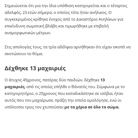
Σημειώνεται ότι για την ίδια υπόθεση κατηγορείται και ο τέταρτος
αδελφός, 23 ετών σήμερα, ο οποίος τότε ήταν ανήλικος. Ο
συγκεκριμένος κρίθηκε ένοχος από το Δικαστήριο Ανηλίκων για
επικίνδυνη σωματική βλάβη και τιμωρήθηκε με επιβολή
αναμορφωτικών μέτρων.
Στις απολογίες τους, τα τρία αδέλφια αρνήθηκαν ότι είχαν σκοπό να
σκοτώσουν το θύμα.
Δέχθηκε 13 μαχαιριές
Ο άτυχος 45χρονος, πατέρας δύο παιδιών, δέχθηκε
13
μαχαιριές,
από τις οποίες επήλθε ο θάνατός του. Σύμφωνα με το
κατηγορητήριο, ο 25χρονος που καταδικάστηκε σε ισόβια, ήταν
αυτός που τον μαχαίρωσε, πράξη την οποία ομολόγησε, ενώ οι
υπόλοιποι τρεις τον χτυπούσαν
με τα χέρια σε όλο το σώμα.
Αιτία της φονικής επίθεσης, όπως προκύπτει από τη δικογραφία,
ήταν η
απόλυση
του 33χρονου υπαλλήλου του ψητοπωλείου,
επειδή απουσίαζε από τη δουλειά του. Είχαν προηγηθεί εκατέρωθεν