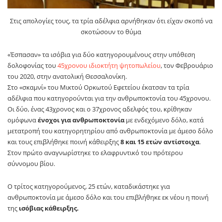
Στις απολογίες τους, τα τρία αδέλφια αρνήθηκαν ότι είχαν σκοπό να
σκοτώσουν το θύμα
«Έσπασαν» τα ισόβια για δύο κατηγορουμένους στην υπόθεση
δολοφονίας του
45χρονου ιδιοκτήτη ψητοπωλείου
, τον Φεβρουάριο
του 2020, στην ανατολική Θεσσαλονίκη.
Στο «σκαμνί» του Μικτού Ορκωτού Εφετείου έκατσαν τα τρία
αδέλφια που κατηγορούνται για την ανθρωποκτονία του 45χρονου.
Οι δύο, ένας 43χρονος και ο 37χρονος αδελφός του, κρίθηκαν
ομόφωνα
ένοχοι για ανθρωποκτονία
με ενδεχόμενο δόλο, κατά
μετατροπή του κατηγορητηρίου από ανθρωποκτονία με άμεσο δόλο
και τους επιβλήθηκε ποινή κάθειρξης
8 και 15 ετών αντίστοιχα
.
Στον πρώτο αναγνωρίστηκε το ελαφρυντικό του πρότερου
σύννομου βίου.
Ο τρίτος κατηγορούμενος, 25 ετών, καταδικάστηκε για
ανθρωποκτονία με άμεσο δόλο και του επιβλήθηκε εκ νέου η ποινή
της
ισόβιας κάθειρξης.