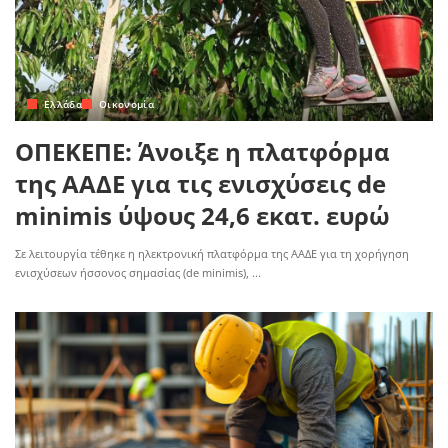
Ελλάδα
Οικονομία
ΟΠΕΚΕΠΕ: Άνοιξε η πλατφόρμα
της ΑΑΔΕ για τις ενισχύσεις de
minimis ύψους 24,6 εκατ. ευρώ
Σε λειτουργία τέθηκε η ηλεκτρονική πλατφόρμα της ΑΑΔΕ για τη χορήγηση
ενισχύσεων ήσσονος σημασίας (de minimis),
...