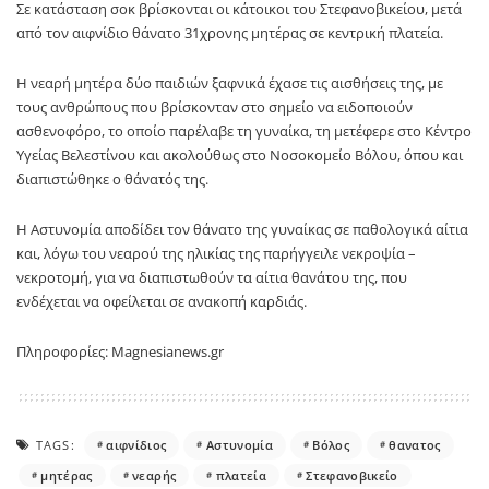
Σε κατάσταση σοκ βρίσκονται οι κάτοικοι του Στεφανοβικείου, μετά
από τον αιφνίδιο θάνατο 31χρονης μητέρας σε κεντρική πλατεία.
Η νεαρή μητέρα δύο παιδιών ξαφνικά έχασε τις αισθήσεις της, με
τους ανθρώπους που βρίσκονταν στο σημείο να ειδοποιούν
ασθενοφόρο, το οποίο παρέλαβε τη γυναίκα, τη μετέφερε στο Κέντρο
Υγείας Βελεστίνου και ακολούθως στο Νοσοκομείο Βόλου, όπου και
διαπιστώθηκε ο θάνατός της.
Η Αστυνομία αποδίδει τον θάνατο της γυναίκας σε παθολογικά αίτια
και, λόγω του νεαρού της ηλικίας της παρήγγειλε νεκροψία –
νεκροτομή, για να διαπιστωθούν τα αίτια θανάτου της, που
ενδέχεται να οφείλεται σε ανακοπή καρδιάς.
Πληροφορίες: Magnesianews.gr
TAGS:
αιφνίδιος
Αστυνομία
Βόλος
θανατος
μητέρας
νεαρής
πλατεία
Στεφανοβικείο