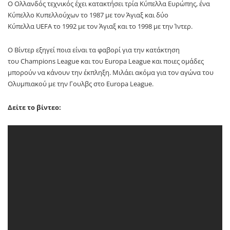
Ο Ολλανδός τεχνικός έχει κατακτήσει τρία Κύπελλα Ευρώπης, ένα
Κύπελλο Κυπελλούχων το 1987 με τον Άγιαξ και δύο
Κύπελλα UEFA το 1992 με τον Άγιαξ και το 1998 με την Ίντερ.
Ο Βίντερ εξηγεί ποια είναι τα φαβορί για την κατάκτηση
του Champions League και του Europa League και ποιες ομάδες
μπορούν να κάνουν την έκπληξη. Μιλάει ακόμα για τον αγώνα του
Ολυμπιακού με την Γουλβς στο Europa League.
Δείτε το βίντεο: