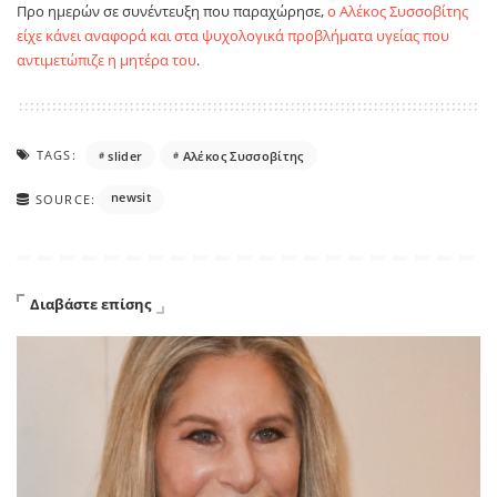
Προ ημερών σε συνέντευξη που παραχώρησε,
ο Αλέκος Συσσοβίτης
είχε κάνει αναφορά και στα ψυχολογικά προβλήματα υγείας που
αντιμετώπιζε η μητέρα του
.
TAGS:
slider
Αλέκος Συσσοβίτης
newsit
SOURCE:
Διαβάστε επίσης