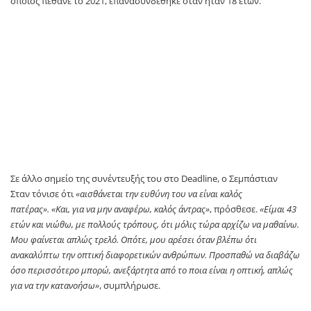
οποίος πέθανε το 2021, επανασυνδέθηκε όταν ήταν 18 ετών.
Σε άλλο σημείο της συνέντευξής του στο Deadline, ο Σεμπάστιαν
Σταν τόνισε ότι
«αισθάνεται την ευθύνη του να είναι καλός
πατέρας».
«Και, για να μην αναφέρω, καλός άντρας»
, πρόσθεσε.
«Είμαι 43
ετών και νιώθω, με πολλούς τρόπους, ότι μόλις τώρα αρχίζω να μαθαίνω.
Μου φαίνεται απλώς τρελό. Οπότε, μου αρέσει όταν βλέπω ότι
ανακαλύπτω την οπτική διαφορετικών ανθρώπων. Προσπαθώ να διαβάζω
όσο περισσότερο μπορώ, ανεξάρτητα από το ποια είναι η οπτική, απλώς
για να την κατανοήσω»
, συμπλήρωσε.