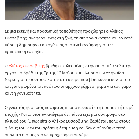
Σε μια εκτενή και προσωπική τοποθέτηση προχώρησε ο
Αλέκος
Συσσοβίτης
, αναφερόμενος στη ζωή, τη συντροφικότητα και το κατά
πόσο η δημιουργία οικογένειας αποτελεί εγγύηση για την
προσωπική ευτυχία.
Ο
Αλέκος Συσσοβίτης
βρέθηκε καλεσμένος στην εκπομπή «Καλύτερα
Αργά», το βράδυ της Τρίτης 12 Μαΐου και μίλησε στην Αθηναϊδα
Νέγκα για τη συντροφικότητα, τα άτομα που βρίσκονται κοντά του
και για ορισμένα ταμπού που υπάρχουν μέχρι σήμερα για τον γάμο
και τη γονεϊκότητα.
Ο γνωστός ηθοποιός που φέτος πρωταγωνιστεί στη δραματική σειρά
εποχής «Porto Leone», ανέφερε ότι πάντα έχει μια σύντροφο στο
πλευρό του. Όπως είπε ο Αλέκος Συσσοβίτης, βασίζεται πολύ στους
φίλους του. Δεν του αρέσει η δέσμευση και δεν αισθάνθηκε ποτέ
απόλυτα έτοιμος για να προχωρήσει σε γάμο.