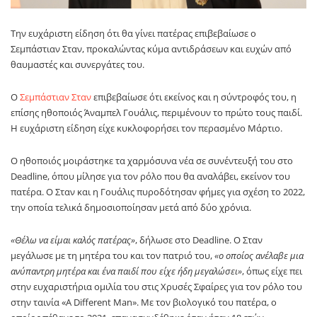
Την ευχάριστη είδηση ότι θα γίνει πατέρας επιβεβαίωσε ο
Σεμπάστιαν Σταν
, προκαλώντας κύμα αντιδράσεων και ευχών από
θαυμαστές και συνεργάτες του.
Ο
Σεμπάστιαν Σταν
επιβεβαίωσε ότι εκείνος και η σύντροφός του, η
επίσης ηθοποιός Άναμπελ Γουάλις, περιμένουν το πρώτο τους παιδί.
Η ευχάριστη είδηση είχε κυκλοφορήσει τον περασμένο Μάρτιο.
Ο ηθοποιός μοιράστηκε τα χαρμόσυνα νέα σε συνέντευξή του στο
Deadline, όπου μίλησε για τον ρόλο που θα αναλάβει, εκείνον του
πατέρα. Ο Σταν και η Γουάλις πυροδότησαν φήμες για σχέση το 2022,
την οποία τελικά δημοσιοποίησαν μετά από δύο χρόνια.
«Θέλω να είμαι καλός πατέρας»
, δήλωσε στο Deadline. Ο Σταν
μεγάλωσε με τη μητέρα του και τον πατριό του,
«ο οποίος ανέλαβε μια
ανύπαντρη μητέρα και ένα παιδί που είχε ήδη μεγαλώσει»
, όπως είχε πει
στην ευχαριστήρια ομιλία του στις Χρυσές Σφαίρες για τον ρόλο του
στην ταινία «A Different Man». Με τον βιολογικό του πατέρα, ο