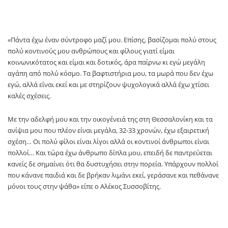
«Πάντα έχω έναν σύντροφο μαζί μου. Επίσης, βασίζομαι πολύ στους
πολύ κοντινούς μου ανθρώπους και φίλους γιατί είμαι
κοινωνικότατος και είμαι και δοτικός, άρα παίρνω κι εγώ μεγάλη
αγάπη από πολύ κόσμο. Τα βαφτιστήρια μου, τα μωρά που δεν έχω
εγώ, αλλά είναι εκεί και με στηρίζουν ψυχολογικά αλλά έχω χτίσει
καλές σχέσεις.
Με την αδελφή μου και την οικογένειά της στη Θεσσαλονίκη και τα
ανίψια μου που πλέον είναι μεγάλα, 32-33 χρονών, έχω εξαιρετική
σχέση… Οι πολύ φίλοι είναι λίγοι αλλά οι κοντινοί άνθρωποι είναι
πολλοί… Και τώρα έχω άνθρωπο δίπλα μου, επειδή δε παντρεύεται
κανείς δε σημαίνει ότι θα δυστυχήσει στην πορεία. Υπάρχουν πολλοί
που κάνανε παιδιά και δε βρήκαν λιμάνι εκεί, γεράσανε και πεθάνανε
μόνοι τους στην ψάθα» είπε ο Αλέκος Συσσοβίτης.