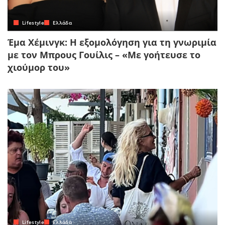
Lifestyle
Ελλάδα
Έμα Χέμινγκ: Η εξομολόγηση για τη γνωριμία
με τον Μπρους Γουίλις – «Με γοήτευσε το
χιούμορ του»
Lifestyle
Ελλάδα