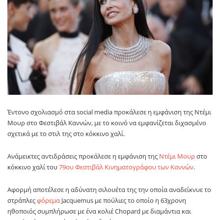
Έντονο σχολιασμό στα social media προκάλεσε η εμφάνιση της
Ντέμι
Μουρ
στο
Φεστιβάλ Καννών
, με το κοινό να εμφανίζεται διχασμένο
σχετικά με το στιλ της στο κόκκινο χαλί.
Ανάμεικτες αντιδράσεις προκάλεσε η εμφάνιση της
Ντέμι Μουρ
στο
κόκκινο χαλί του
79ου Φεστιβάλ Κινηματογράφου των Καννών
.
Αφορμή αποτέλεσε η αδύνατη σιλουέτα της την οποία αναδείκνυε το
στράπλες
φόρεμα
Jacquemus με πούλιες το οποίο η 63χρονη
ηθοποιός συμπλήρωσε με ένα κολιέ Chopard με διαμάντια και