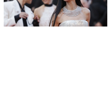
Η ηθοποιός και ο στυλίστα της, Μπραντ Γκορέσκι, παρουσίασαν πιο