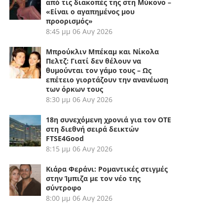
από τις διακοπές της στη Μύκονο –
«Είναι ο αγαπημένος μου
προορισμός»
8:45 μμ
06 Αυγ 2026
Μπρούκλιν Μπέκαμ και Νίκολα
Πελτζ: Γιατί δεν θέλουν να
θυμούνται τον γάμο τους – Ως
επέτειο γιορτάζουν την ανανέωση
των όρκων τους
8:30 μμ
06 Αυγ 2026
18η συνεχόμενη χρονιά για τον ΟΤΕ
στη διεθνή σειρά δεικτών
FTSE4Good
8:15 μμ
06 Αυγ 2026
Κιάρα Φεράνι: Ρομαντικές στιγμές
στην Ίμπιζα με τον νέο της
σύντροφο
8:00 μμ
06 Αυγ 2026