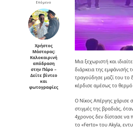
Επόμενο
Χρήστος
Μάστορας:
Καλοκαιρινή
Μια ξεχωριστή και ιδιαίτ
απόδραση
διάρκεια της εμφάνισής τ
στην Πάρο –
Δείτε βίντεο
τραγούδησε μαζί του το 
και
κέρδισε αμέσως το θερμό
φωτογραφίες
Ο Νίκος Απέργης χάρισε σ
στιγμές της βραδιάς, ότα
4χρονος δεν δίστασε να 
το «Ferto» του
Akyla
, εντ