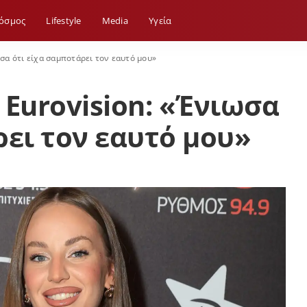
όσμος
Lifestyle
Media
Yγεία
ωσα ότι είχα σαμποτάρει τον εαυτό μου»
 Eurovision: «Ένιωσα
ρει τον εαυτό μου»