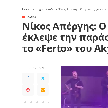
Layout
>
Blog
>
Ελλάδα
>
Νίκος Απέργης: Ο 4χρονος γιος του
Ελλάδα
Νίκος Απέργης: Ο
έκλεψε την παρά
το «Ferto» του Ak
SHARE ON