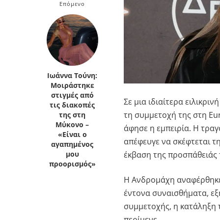
Επόμενο
Κρήτη
Πελοπόννησος
Κυκλάδες
Πελοπόννησος
Ιωάννα Τούνη:
Μοιράστηκε
στιγμές από
Σε μια ιδιαίτερα ειλικρ
τις διακοπές
τη συμμετοχή της στη
Eu
της στη
Μύκονο –
άφησε η εμπειρία. Η τρα
«Είναι ο
απέφευγε να σκέφτεται τ
αγαπημένος
έκβαση της προσπάθειάς 
μου
προορισμός»
Η Ανδρομάχη αναφέρθηκε 
έντονα συναισθήματα, εξη
συμμετοχής, η κατάληξη 
περίμενε.