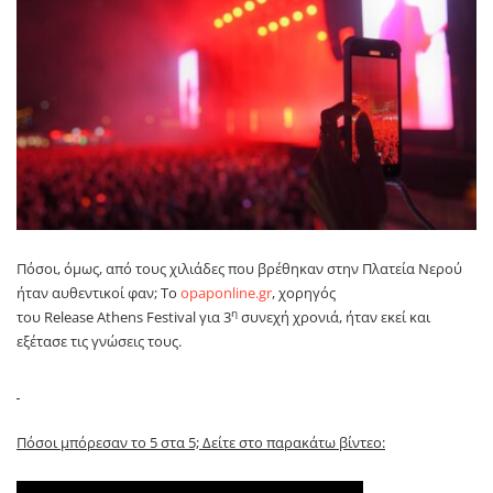
Πόσοι, όμως, από τους χιλιάδες που βρέθηκαν στην Πλατεία Νερού
ήταν αυθεντικοί φαν; Το
opaponline
.
gr
, χορηγός
η
του
Release
Athens
Festival
για 3
συνεχή χρονιά, ήταν εκεί και
εξέτασε τις γνώσεις τους.
Πόσοι μπόρεσαν το 5 στα 5; Δείτε στο παρακάτω βίντεο: