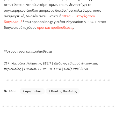
στην Πλατεία Νερού. Ακόμη, όμως, και αν δεν πετύχει το
συγκεκριμένο έπαθλο μπορεί να διεκδικήσει άλλα δώρα, όπως
αναμνηστικά, δωρεάν αναψυκτικά, ή
100 συμμετοχές στον
διαγωνισμό
* του
opaponline
.
gr
για ένα
Playstation
5
PRO
. Για τον
διαγωνισμό ισχύουν
όροι και προϋποθέσεις
.
*Ισχύουν όροι και προϋποθέσεις
21+ |Αρμόδιος Ρυθμιστής ΕΕΕΠ | Κίνδυνος εθισμού & απώλειας
περιουσίας | ΓΡΑΜΜΗ ΣΤΗΡΙΞΗΣ 1114 | Παίξε Υπεύθυνα
TAGS:
opaponline
Παύλος Παυλίδης