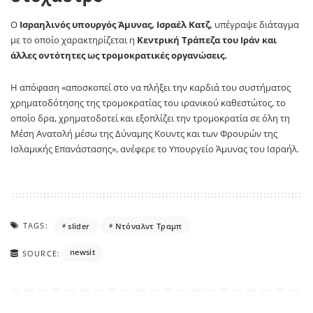
Ο
Ισραηλινός υπουργός Άμυνας, Ισραέλ Κατζ,
υπέγραψε διάταγμα
με το οποίο χαρακτηρίζεται η
Κεντρική Τράπεζα του Ιράν και
άλλες οντότητες ως τρομοκρατικές οργανώσεις.
Η απόφαση «αποσκοπεί στο να πλήξει την καρδιά του συστήματος
χρηματοδότησης της τρομοκρατίας του ιρανικού καθεστώτος, το
οποίο δρα, χρηματοδοτεί και εξοπλίζει την τρομοκρατία σε όλη τη
Μέση Ανατολή μέσω της Δύναμης Κουντς και των Φρουρών της
Ισλαμικής Επανάστασης», ανέφερε το Υπουργείο Άμυνας του Ισραήλ.
TAGS:
slider
Ντόναλντ Τραμπ
newsit
SOURCE: