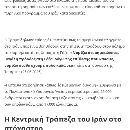
Οι δηλώσεις αυτές έγιναν στο πλαίσιο της προσπάθειάς του να
τονίσει τη σημασία των επιθέσεων, που, όπως είπε, καθυστέρησαν το
πυρηνικό πρόγραμμα του Ιράν κατά δεκαετίες.
Ο Τραμπ δήλωσε επίσης ότι πιστεύει πως τα αμερικανικά πλήγματα
στο Ιράν μπορεί να βοηθήσουν στην επίτευξη προόδου στον πόλεμο
του Ισραήλ κατά της Χαμάς στη Γάζα.
«Νομίζω ότι σημειώνεται
μεγάλη πρόοδος στη Γάζα.
Λόγω της επίθεσης που κάναμε,
νομίζω ότι θα έχουμε πολύ καλά νέα»
, είπε στη σύνοδο της
Τετάρτης (25.06.2025).
«Πιστεύω ότι βοήθησε κάπως, έδειξε μεγάλη δύναμη». Σύμφωνα με
το Παλαιστινιακό Υπουργείο Υγείας, περισσότεροι από 55.000
άνθρωποι έχουν σκοτωθεί στη Γάζα από τις 7 Οκτωβρίου 2023, εκ
των οποίων πάνω από 17.000 είναι παιδιά.
Η Κεντρική Τράπεζα του Ιράν στο
στόχαστρο