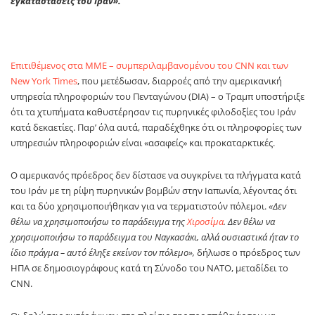
εγκαταστάσεις του Ιράν».
Επιτιθέμενος στα ΜΜΕ – συμπεριλαμβανομένου του CNN και των
New York Times
, που μετέδωσαν, διαρροές από την αμερικανική
υπηρεσία πληροφοριών του Πενταγώνου (DIA) – ο Τραμπ υποστήριξε
ότι τα χτυπήματα καθυστέρησαν τις πυρηνικές φιλοδοξίες του Ιράν
κατά δεκαετίες. Παρ’ όλα αυτά, παραδέχθηκε ότι οι πληροφορίες των
υπηρεσιών πληροφοριών είναι «ασαφείς» και προκαταρκτικές.
Ο αμερικανός πρόεδρος δεν δίστασε να συγκρίνει τα πλήγματα κατά
του Ιράν με τη ρίψη πυρηνικών βομβών στην Ιαπωνία, λέγοντας ότι
και τα δύο χρησιμοποιήθηκαν για να τερματιστούν πόλεμοι.
«Δεν
θέλω να χρησιμοποιήσω το παράδειγμα της
Χιροσίμα
. Δεν θέλω να
χρησιμοποιήσω το παράδειγμα του Ναγκασάκι, αλλά ουσιαστικά ήταν το
ίδιο πράγμα – αυτό έληξε εκείνον τον πόλεμο»,
δήλωσε ο πρόεδρος των
ΗΠΑ σε δημοσιογράφους κατά τη Σύνοδο του ΝΑΤΟ, μεταδίδει το
CNN.