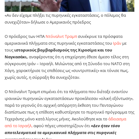
«Αν δεν είχαμε πλήξει τις πυρηνικές εγκαταστάσεις, ο πόλεμος θα
συνεχιζόταν» δήλωσε ο Αμερικανός πρόεδρος
Ο πρόεδρος των ΗΠΑ
Ντόναλντ Τραμπ
συνέκρινε τα πρόσφατα
αμερικανικά πλήγματα στις πυρηνικές εγκαταστάσεις του
Ιράν
με
τους
ιστορικούς βομβαρδισμούς της Χιροσίμα και του
Ναγκασάκι,
αναφέροντας ότι η επιχείρηση έθεσε άμεσο τέλος στη
σύγκρουση Ιράν – Ισραήλ. Μιλώντας από τη Σύνοδο του ΝΑΤΟ στη
Χάγη, χαρακτήρισε τις επιθέσεις ως «συντριπτικές» και τόνισε πως,
χωρίς αυτές, η σύρραξη θα συνεχιζόταν.
Ο Ντόναλντ Τραμπ επιμένει ότι τα πλήγματα που διέταξε εναντίον
ιρανικών πυρηνικών εγκαταστάσεων προκάλεσαν «ολική εξόντωση»,
παρά το γεγονός ότι αρχική απόρρητη έκθεση του Πενταγώνου
διαπίστωσε πως η επίθεση καθυστέρησε το πυρηνικό πρόγραμμα της
Τεχεράνης μόνο κατά λίγους μήνες. Ακολούθησε και το
άδειασμα
από το Ισραήλ,
αφού πήγες υποστηρίζουν ότι
«Δεν ήταν τόσο
αποτελεσματικά τα αμερικανικά πλήγματα στις πυρηνικές