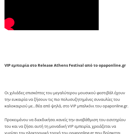
VIP
εμπειρία
στο
Release Athens Festival
από
το
opaponline.gr
Οι χιλιάδες επισκέπτες του μεγαλύτερου μουσικού φεστιβάλ έχουν
την ευκαιρία να ζήσουν τις πιο πολυσυζητημένες συναυλίες του
καλοκαιριού με…θέα από ψηλά, στο
VIP
μπαλκόνι του
opaponline
.
gr
.
Προκειμένου να διεκδικήσει κανείς την αναβάθμιση του εισιτηρίου
του και να ζήσει αυτή τη μοναδική
VIP
εμπειρία, χρειάζεται να
γυρίσει τον ηλεκτρονικό τροχό του
opaponline
.
gr
που βρίσκεται