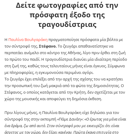
Δείτε φωτογραφίες από την
πρόσφατη έξοδο της
τραγουδίστριας
Η
Παυλίνα Βουλγαράκη
πραγματοποίησε πρόσφατα μία βόλτα με
τον σύντροφό της,
Στέφανο.
Το ζευγάρι απαθανατίστηκε να
περπατάει ανέμελο στο κέντρο της Αθήνας, λίγο πριν έρθει στη ζωή
το πρώτο του παιδί. Η τραγουδίστρια διανύει μία ιδιαίτερη περίοδο
στη ζωή της, καθώς τους τελευταίους μήνες είναι έγκυος. Σύμφωνα
με πληροφορίες, η εγκυμονούσα περιμένει αγόρι.
Το ζευγάρι έχει επιλέξει από την αρχή της σχέσης του να κρατήσει
την προσωπική του ζωή μακριά από τα φώτα της δημοσιότητας. Ο
Στέφανος, ο οποίος κατάγεται από την Κρήτη, δεν σχετίζεται με τον
χώρο της μουσικής και αποφεύγει τη δημόσια έκθεση.
Πριν λίγους μήνες, η Παυλίνα Βουλγαράκη είχε δηλώσει για τον
σύντροφό της στην εκπομπή «Πάμε Δανάη»: «
Ο έρωτας για μένα είναι
ένα δράμα, ζω από αυτό. Στον σύντροφό μου με εκνευρίζει ότι είναι
άσχετος με τον χώρο, δεν ξέρει κανέναν. Πρώτα έκανα επιτυχία στο