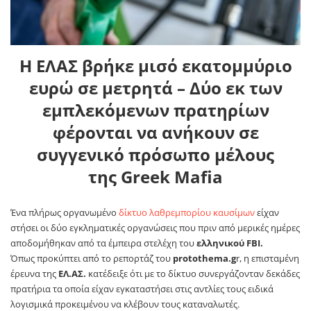
Η ΕΛΑΣ βρήκε μισό εκατομμύριο
ευρώ σε μετρητά – Δύο εκ των
εμπλεκόμενων πρατηρίων
φέρονται να ανήκουν σε
συγγενικό πρόσωπο μέλους
της
Greek Mafia
Ένα πλήρως οργανωμένο
δίκτυο λαθρεμπορίου καυσίμων
είχαν
στήσει οι δύο εγκληματικές οργανώσεις που πριν από μερικές ημέρες
αποδομήθηκαν από τα έμπειρα στελέχη του
ελληνικού FBI.
Όπως προκύπτει από το ρεπορτάζ του
protothema.g
r, η επισταμένη
έρευνα της
ΕΛ.ΑΣ.
κατέδειξε ότι με το δίκτυο συνεργάζονταν δεκάδες
πρατήρια τα οποία είχαν εγκαταστήσει στις αντλίες τους ειδικά
λογισμικά προκειμένου να κλέβουν τους καταναλωτές.