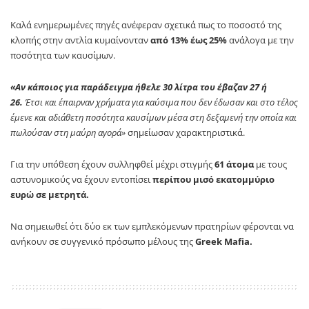
Καλά ενημερωμένες πηγές ανέφεραν σχετικά πως το ποσοστό της
κλοπής στην αντλία κυμαίνονταν
από 13% έως 25%
ανάλογα με την
ποσότητα των καυσίμων.
«Αν κάποιος για παράδειγμα ήθελε 30 λίτρα του έβαζαν 27 ή
26.
Έτσι και έπαιρναν χρήματα για καύσιμα που δεν έδωσαν και στο τέλος
έμενε και αδιάθετη ποσότητα καυσίμων μέσα στη δεξαμενή την οποία και
πωλούσαν στη μαύρη αγορά»
σημείωσαν χαρακτηριστικά.
Για την υπόθεση έχουν συλληφθεί μέχρι στιγμής
61 άτομα
με τους
αστυνομικούς να έχουν εντοπίσει
περίπου μισό εκατομμύριο
ευρώ σε μετρητά.
Να σημειωθεί ότι δύο εκ των εμπλεκόμενων πρατηρίων φέρονται να
ανήκουν σε συγγενικό πρόσωπο μέλους της
Greek Mafia.