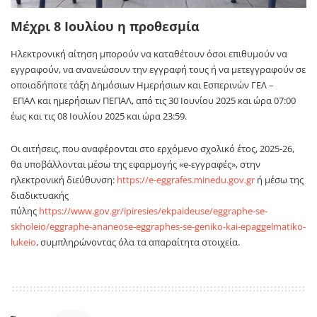
Μέχρι 8 Ιουλίου η προθεσμία
Ηλεκτρονική αίτηση μπορούν να καταθέτουν όσοι επιθυμούν να
εγγραφούν, να ανανεώσουν την εγγραφή τους ή να μετεγγραφούν σε
οποιαδήποτε τάξη Δημόσιων Ημερήσιων και Εσπερινών ΓΕΛ –
ΕΠΑΛ και ημερήσιων ΠΕΠΑΛ, από τις 30 Ιουνίου 2025 και ώρα 07:00
έως και τις 08 Ιουλίου 2025 και ώρα 23:59.
Οι αιτήσεις, που αναφέρονται στο ερχόμενο σχολικό έτος, 2025-26,
θα υποβάλλονται μέσω της εφαρμογής «e-εγγραφές», στην
ηλεκτρονική διεύθυνση:
https://e-eggrafes.minedu.gov.gr
ή μέσω της
διαδικτυακής
πύλης
https://www.gov.gr/ipiresies/ekpaideuse/eggraphe-se-
skholeio/eggraphe-ananeose-eggraphes-se-geniko-kai-epaggelmatiko-
lukeio
, συμπληρώνοντας όλα τα απαραίτητα στοιχεία.