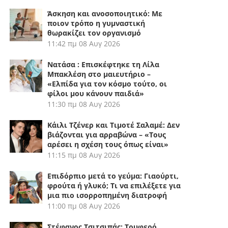
Άσκηση και ανοσοποιητικό: Με
ποιον τρόπο η γυμναστική
θωρακίζει τον οργανισμό
11:42 πμ
08 Αυγ 2026
Νατάσα : Επισκέφτηκε τη Λίλα
Μπακλέση στο μαιευτήριο –
«Ελπίδα για τον κόσμο τούτο, οι
φίλοι μου κάνουν παιδιά»
11:30 πμ
08 Αυγ 2026
Κάιλι Τζένερ και Τιμοτέ Σαλαμέ: Δεν
βιάζονται για αρραβώνα – «Τους
αρέσει η σχέση τους όπως είναι»
11:15 πμ
08 Αυγ 2026
Επιδόρπιο μετά το γεύμα: Γιαούρτι,
φρούτα ή γλυκό; Τι να επιλέξετε για
μια πιο ισορροπημένη διατροφή
11:00 πμ
08 Αυγ 2026
Στέφανος Τσιτσιπάς: Τρυφερό