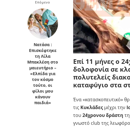
Επόμενο
Κρήτη
Πελοπόννησος
Κυκλάδες
Πελοπόννησος
Νατάσα :
Επισκέφτηκε
τη Λίλα
Επί 11 μήνες ο 2
Μπακλέση στο
δολοφονία σε κλ
μαιευτήριο –
«Ελπίδα για
πολυτελείς διακο
τον κόσμο
καταφύγιο στα σ
τούτο, οι
φίλοι μου
κάνουν
Ένα «κατασκοπευτικό» θρί
παιδιά»
τις
Κυκλάδες
μέχρι την
Ι
του
24χρονου δράστη
τη
γνωστό club της λεωφόρ