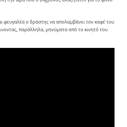
αι φευγαλέα ο δράστης να απολαμβάνει τον καφέ του
λνοντας, παράλληλα, μηνύματα από το κινητό του