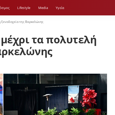
όσμος
Lifestyle
Media
Yγεία
ή ξενοδοχεία της Βαρκελώνης
 μέχρι τα πολυτελή
Βαρκελώνης