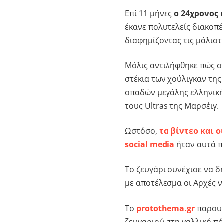
Επί 11 μήνες
ο 24χρονος
έκανε πολυτελείς διακοπ
διαφημίζοντας τις μάλισ
Μόλις αντιλήφθηκε πώς σ
στέκια των χούλιγκαν τη
οπαδών μεγάλης ελληνική
τους Ultras της Μαρσέιγ.
Ωστόσο,
τα βίντεο και 
social media
ήταν αυτά π
Το ζευγάρι συνέχισε να δ
με αποτέλεσμα οι Αρχές ν
Το
protothema.gr
παρουσ
ζευγαριού στη γαλλική π