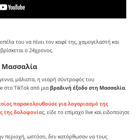
κοπέλα του να πίνει τον καφέ της, χαμογελαστή και
 βρίσκεται ο 24χρονος.
η Μασσαλία
γεννα, μάλιστα, η νεαρή σύντροφός του
e στο TikTok από μια
βραδινή έξοδο στη Μασσαλία
.
οίος παρακολουθούσε για λογαριασμό της
ος της δολοφονία
ς, είδε το επίμαχο live και ειδοποίησε
ην περιοχή, ωστόσο, δεν κατόρθωσαν να τους