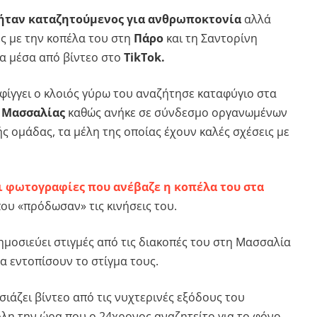
 ήταν καταζητούμενος για ανθρωποκτονία
αλλά
ές με την κοπέλα του στη
Πάρο
και τη Σαντορίνη
τα μέσα από βίντεο στο
Tik
Tok.
φίγγει ο κλοιός γύρω του αναζήτησε καταφύγιο στα
ς
Μασσαλίας
καθώς ανήκε σε σύνδεσμο οργανωμένων
ς ομάδας, τα μέλη της οποίας έχουν καλές σχέσεις με
οι φωτογραφίες που ανέβαζε η κοπέλα του στα
ου «πρόδωσαν» τις κινήσεις του.
ημοσιεύει στιγμές από τις διακοπές του στη Μασσαλία
α εντοπίσουν το στίγμα τους.
ιάζει βίντεο από τις νυχτερινές εξόδους του
όλη την ώρα που ο 24χρονος αναζητείτο για το φόνο