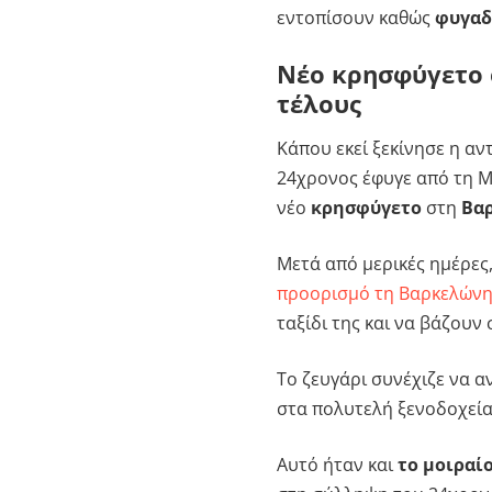
εντοπίσουν καθώς
φυγαδ
Νέο κρησφύγετο 
τέλους
Κάπου εκεί ξεκίνησε η αν
24χρονος έφυγε από τη 
νέο
κρησφύγετο
στη
Βα
Μετά από μερικές ημέρες
προορισμό τη Βαρκελώνη
ταξίδι της και να βάζουν
Το ζευγάρι συνέχιζε να α
στα πολυτελή ξενοδοχεία
Αυτό ήταν και
το μοιραί