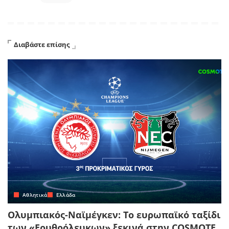
Διαβάστε επίσης
Αθλητικά
Ελλάδα
Ολυμπιακός-Ναϊμέγκεν: Το ευρωπαϊκό ταξίδι
των «Ερυθρόλευκων» ξεκινά στην COSMOTE