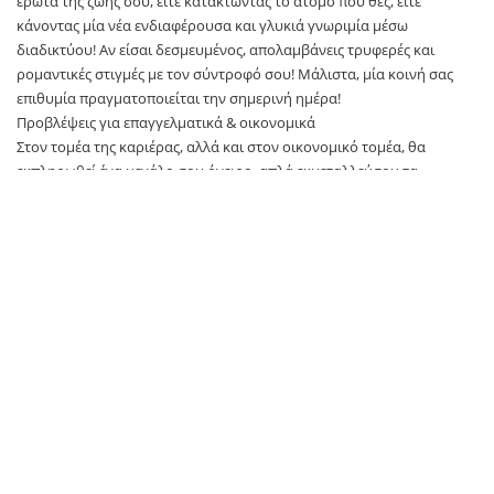
έρωτα της ζωής σου, είτε κατακτώντας το άτομο που θες, είτε
κάνοντας μία νέα ενδιαφέρουσα και γλυκιά γνωριμία μέσω
διαδικτύου! Αν είσαι δεσμευμένος, απολαμβάνεις τρυφερές και
ρομαντικές στιγμές με τον σύντροφό σου! Μάλιστα, μία κοινή σας
επιθυμία πραγματοποιείται την σημερινή ημέρα!
Προβλέψεις για επαγγελματικά & οικονομικά
Στον τομέα της καριέρας, αλλά και στον οικονομικό τομέα, θα
εκπληρωθεί ένα μεγάλο σου όνειρο, απλά εκμεταλλεύσου τα
διπλωματικά σου ταλέντα!
ΔΙΔΥΜΟΣ (21/5 – 21/6)
Γενικά
Φίλε Δίδυμε, με το σημερινό Εξάγωνο Ερμή-Ποσειδώνα, άκου την
διαίσθηση σου, σε οποιαδήποτε δράση σου! Ξέρεις να διαβάζεις τις
προθέσεις των άλλων, να κατανοείς εκ βάθους κάποιες καταστάσεις
και να προβλέπεις ποιες θα είναι οι συνέπειες τους! Επιπλέον, μία
αποκάλυψη ενός σημαντικού μυστικού, θα γίνει με παρασκηνιακό
τρόπο και θα σε βοηθήσει να δρομολογήσεις στόχους και σκοπούς!
Ωστόσο θα υπάρξουν κάποιες αναποδιές στην καθημερινότητα σου,
λόγω της σημερινής Πανσελήνου στον Σκορπιό!