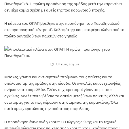
Παναθηναϊκό. Η πρώτη προπόνηση της ομάδας μετά την καραντίνα
δεν είχε καμία σχέση με αυτές της προ κορωνοϊού εποχής.
Η κάμερα του ΟΠΑΠ βρέθηκε στην προπόνηση του Παναθηναϊκού
στο προπονητικό κέντρο «Γ. Καλαφάτης» και μεταφέρει πλάνα από το
πρώτο ραντεβού των παικτών στο γήπεδο.
Ο Γκίας Ζαχίντ
Μάσκες, γάντια και αντισηπτικά περίμεναν τους παίκτες και το
υπόλοιπο τιμ της ομάδας στην είσοδο. Οι αγκαλιές και οι χειραψίες
ανήκουν στο παρελθόν. Πλέον οι χαιρετισμοί γίνονται με τους
αγκώνες. Δεν λείπουν βέβαια τα αστεία μεταξύ των παικτών, αλλά και
οι ιστορίες για το πως πέρασαν στη διάρκεια της καραντίνας. Όλα
αυτά όμως, κρατώντας την απόσταση ασφαλείας.
Η προπόνηση έγινε ανά γκρουπ. Ο Γιώργος Δώνης και το τεχνικό
επιτελείο χώρισαν τους παίκτες σε 4 γκρουπ. Στο μικρότερο πήραν