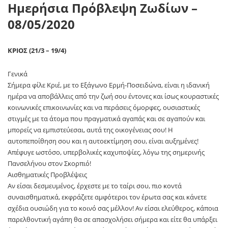
Ημερήσια Πρόβλεψη Ζωδίων –
08
/05/2020
ΚΡΙΟΣ (21/3 – 19/4)
Γενικά
Σήμερα φίλε Κριέ, με το Εξάγωνο Ερμή-Ποσειδώνα, είναι η ιδανική
ημέρα να αποβάλλεις από την ζωή σου έντονες και ίσως κουραστικές
κοινωνικές επικοινωνίες και να περάσεις όμορφες, ουσιαστικές
στιγμές με τα άτομα που πραγματικά αγαπάς και σε αγαπούν και
μπορείς να εμπιστεύεσαι, αυτά της οικογένειας σου! Η
αυτοπεποίθηση σου και η αυτοεκτίμηση σου, είναι αυξημένες!
Απέφυγε ωστόσο, υπερβολικές καχυποψίες, λόγω της σημερινής
Πανσελήνου στον Σκορπιό!
Αισθηματικές Προβλέψεις
Αν είσαι δεσμευμένος, έρχεστε με το ταίρι σου, πιο κοντά
συναισθηματικά, εκφράζετε αμφότεροι τον έρωτα σας και κάνετε
σχέδια ουσιώδη για το κοινό σας μέλλον! Αν είσαι ελεύθερος, κάποια
παρελθοντική αγάπη θα σε απασχολήσει σήμερα και είτε θα υπάρξει