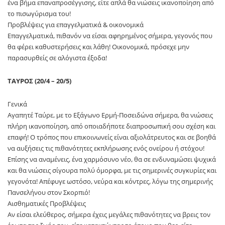
ένα βήμα επαναπροσέγγισης, είτε απλά θα νιώσεις ικανοποίηση από
το πισωγύρισμα του!
Προβλέψεις για επαγγελματικά & οικονομικά
Επαγγελματικά, πιθανόν να είσαι αφηρημένος σήμερα, γεγονός που
θα φέρει καθυστερήσεις και λάθη! Οικονομικά, πρόσεχε μην
παρασυρθείς σε αλόγιστα έξοδα!
ΤΑΥΡΟΣ (20/4 – 20/5)
Γενικά
Αγαπητέ Ταύρε, με το Εξάγωνο Ερμή-Ποσειδώνα σήμερα, θα νιώσεις
πλήρη ικανοποίηση, από οποιαδήποτε διαπροσωπική σου σχέση και
επαφή! Ο τρόπος που επικοινωνείς είναι αξιολάτρευτος και σε βοηθά
να αυξήσεις τις πιθανότητες εκπλήρωσης ενός ονείρου ή στόχου!
Επίσης να αναμένεις, ένα χαρμόσυνο νέο, θα σε ενδυναμώσει ψυχικά
και θα νιώσεις σίγουρα πολύ όμορφα, με τις σημερινές συγκυρίες και
γεγονότα! Απέφυγε ωστόσο, νεύρα και κόντρες, λόγω της σημερινής
Πανσελήνου στον Σκορπιό!
Αισθηματικές Προβλέψεις
Αν είσαι ελεύθερος, σήμερα έχεις μεγάλες πιθανότητες να βρεις τον