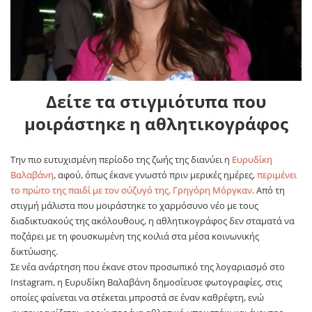
Δείτε τα στιγμιότυπα που
μοιράστηκε η αθλητικογράφος
Την πιο ευτυχισμένη περίοδο της ζωής της διανύει η
Ευρυδίκη
Βαλαβάνη
, αφού, όπως έκανε γνωστό πριν μερικές ημέρες,
περιμένει
το πρώτο της παιδί με τον σύζυγό της, Γρηγόρη Μόργκαν
. Από τη
στιγμή μάλιστα που μοιράστηκε το χαρμόσυνο νέο με τους
διαδικτυακούς της ακόλουθους, η αθλητικογράφος δεν σταματά να
ποζάρει με τη φουσκωμένη της κοιλιά στα μέσα κοινωνικής
δικτύωσης.
Σε νέα ανάρτηση που έκανε στον προσωπικό της λογαριασμό στο
Instagram, η Ευρυδίκη Βαλαβάνη δημοσίευσε φωτογραφίες, στις
οποίες φαίνεται να στέκεται μπροστά σε έναν καθρέφτη, ενώ