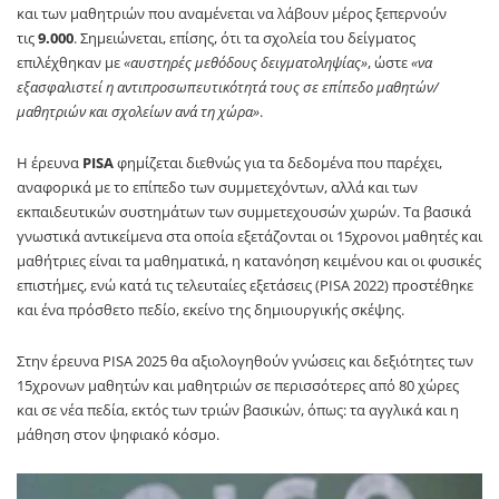
και των μαθητριών που αναμένεται να λάβουν μέρος ξεπερνούν
τις
9.000
. Σημειώνεται, επίσης, ότι τα σχολεία του δείγματος
επιλέχθηκαν με
«αυστηρές μεθόδους δειγματοληψίας»
, ώστε
«να
εξασφαλιστεί η αντιπροσωπευτικότητά τους σε επίπεδο μαθητών/
μαθητριών και σχολείων ανά τη χώρα»
.
Η έρευνα
PISA
φημίζεται διεθνώς για τα δεδομένα που παρέχει,
αναφορικά με το επίπεδο των συμμετεχόντων, αλλά και των
εκπαιδευτικών συστημάτων των συμμετεχουσών χωρών. Τα βασικά
γνωστικά αντικείμενα στα οποία εξετάζονται οι 15χρονοι μαθητές και
μαθήτριες είναι τα μαθηματικά, η κατανόηση κειμένου και οι φυσικές
επιστήμες, ενώ κατά τις τελευταίες εξετάσεις (PISA 2022) προστέθηκε
και ένα πρόσθετο πεδίο, εκείνο της δημιουργικής σκέψης.
Στην έρευνα PISA 2025 θα αξιολογηθούν γνώσεις και δεξιότητες των
15χρονων μαθητών και μαθητριών σε περισσότερες από 80 χώρες
και σε νέα πεδία, εκτός των τριών βασικών, όπως: τα αγγλικά και η
μάθηση στον ψηφιακό κόσμο.