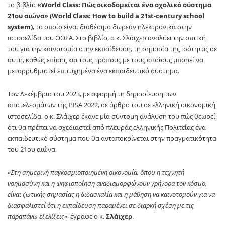
το βιβλίο
«World Class: Πώς οικοδομείται ένα σχολικό σύστημα
21ου αιώνα» (World Class: How to build a 21st-century school
system)
, το οποίο είναι διαθέσιμο δωρεάν ηλεκτρονικά στην
ιστοσελίδα του ΟΟΣΑ. Στο βιβλίο, ο κ. Σλάιχερ αναλύει την οπτική
του για την καινοτομία στην εκπαίδευση, τη σημασία της ισότητας σε
αυτή, καθώς επίσης και τους τρόπους με τους οποίους μπορεί να
μεταρρυθμιστεί επιτυχημένα ένα εκπαιδευτικό σύστημα.
Τον Δεκέμβριο του 2023, με αφορμή τη δημοσίευση των
αποτελεσμάτων της PISA 2022, σε άρθρο του σε ελληνική οικονομική
ιστοσελίδα, o κ. Σλάιχερ έκανε μία σύντομη ανάλυση του πώς θεωρεί
ότι θα πρέπει να σχεδιαστεί από πλευράς ελληνικής Πολιτείας ένα
εκπαιδευτικό σύστημα που θα ανταποκρίνεται στην πραγματικότητα
του 21ου αιώνα.
«Στη σημερινή παγκοσμιοποιημένη οικονομία, όπου η τεχνητή
νοημοσύνη και η ψηφιοποίηση αναδιαμορφώνουν γρήγορα τον κόσμο,
είναι ζωτικής σημασίας η διδασκαλία και η μάθηση να καινοτομούν για να
διασφαλιστεί ότι η εκπαίδευση παραμένει σε διαρκή σχέση με τις
παραπάνω εξελίξεις»
, έγραφε ο κ.
Σλάιχερ
.