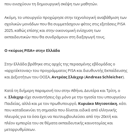
που ενισχύουν τη δημιουργική σκέψη των μαθητών.
Ακόμη, το υπουργείο προχώρησε στην τεχνολογική αναβάθμιση των
σχολικών μονάδων που θα συμμετάσχουν φέτος στις εξετάσεις PISA
2025, καθώς επίσης και στην οικονομική ενίσχυση των
εκπαιδευτικών που θα συνδράμουν στη διεξαγωγή τους.
Ο «κύριος PISA» στην Ελλάδα
Στην Ελλάδα βρέθηκε στις αρχές της περασμένης εβδομάδας ο
«αρχιτέκτονας» του προγράμματος PISA και διευθυντής Εκπαίδευσης
και Δεξιοτήτων του ΟOΣΑ,
Αντρέας Σλάιχερ
(
Andreas Schleicher
).
Κατά τη διήμερη παραμονή του στην Αθήνα, Δευτέρα και Τρίτη, ο
κ.
Σλάιχερ
είχε συναντήσεις όχι μόνο με την ηγεσία του υπουργείου
Παιδείας, αλλά και με τον πρωθυπουργό,
Κυριάκο Μητσοτάκη
, κάτι
που καταδεικνύει τη σημασία που δίνεται ειδικά από ελληνικής
πλευράς για τα όσα έχει να πει/συμβουλεύσει από την 20ετή και
πλέον εμπειρία του σε θέματα εκπαιδευτικής καινοτομίας και
μεταρρυθμίσεων.