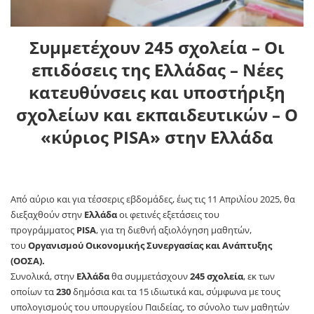
Συμμετέχουν 245 σχολεία – Οι
επιδόσεις της Ελλάδας – Νέες
κατευθύνσεις και υποστήριξη
σχολείων και εκπαιδευτικών – Ο
«κύριος PISA» στην Ελλάδα
Aπό αύριο και για τέσσερις εβδομάδες, έως τις 11 Απριλίου 2025, θα
διεξαχθούν στην
Ελλάδα
οι φετινές εξετάσεις του
προγράμματος
PISA
, για τη διεθνή αξιολόγηση μαθητών,
του
Οργανισμού Οικονομικής Συνεργασίας και Ανάπτυξης
(OOΣΑ).
Συνολικά, στην
Ελλάδα
θα συμμετάσχουν
245 σχολεία
, εκ των
οποίων τα
230
δημόσια και τα 15 ιδιωτικά και, σύμφωνα με τους
υπολογισμούς του υπουργείου Παιδείας, το σύνολο των μαθητών