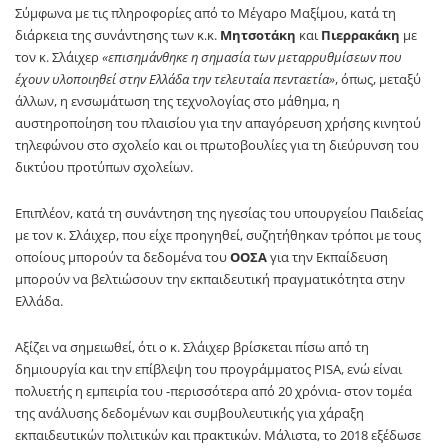
Σύμφωνα με τις πληροφορίες από το Μέγαρο Μαξίμου, κατά τη
διάρκεια της συνάντησης των κ.κ.
Μητσοτάκη
και
Πιερρακάκη
με
τον κ. Σλάιχερ
«επισημάνθηκε η σημασία των μεταρρυθμίσεων που
έχουν υλοποιηθεί στην Ελλάδα την τελευταία πενταετία»
, όπως, μεταξύ
άλλων, η ενσωμάτωση της τεχνολογίας στο μάθημα, η
αυστηροποίηση του πλαισίου για την απαγόρευση χρήσης κινητού
τηλεφώνου στο σχολείο και οι πρωτοβουλίες για τη διεύρυνση του
δικτύου προτύπων σχολείων.
Επιπλέον, κατά τη συνάντηση της ηγεσίας του υπουργείου Παιδείας
με τον κ. Σλάιχερ, που είχε προηγηθεί, συζητήθηκαν τρόποι με τους
οποίους μπορούν τα δεδομένα του
ΟΟΣΑ
για την Εκπαίδευση
μπορούν να βελτιώσουν την εκπαιδευτική πραγματικότητα στην
Ελλάδα.
Αξίζει να σημειωθεί, ότι ο κ. Σλάιχερ βρίσκεται πίσω από τη
δημιουργία και την επίβλεψη του προγράμματος PISA, ενώ είναι
πολυετής η εμπειρία του -περισσότερα από 20 χρόνια- στον τομέα
της ανάλυσης δεδομένων και συμβουλευτικής για χάραξη
εκπαιδευτικών πολιτικών και πρακτικών. Μάλιστα, το 2018 εξέδωσε