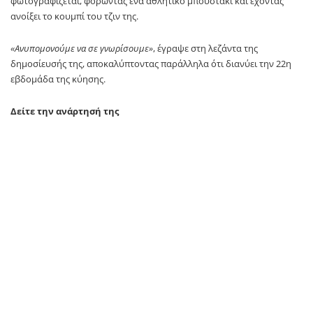
φωτογραφίζεται, φορώντας ένα αθλητικό μπουστάκι και έχοντας
ανοίξει το κουμπί του τζιν της.
«Ανυπομονούμε να σε γνωρίσουμε»
, έγραψε στη λεζάντα της
δημοσίευσής της, αποκαλύπτοντας παράλληλα ότι διανύει την 22η
εβδομάδα της κύησης.
Δείτε την ανάρτησή της