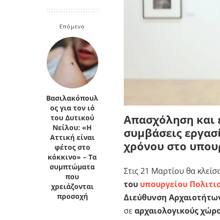
Κρήτη
Πελοπόννησος
Κυκλάδες
Επόμενο
Πελοπόννησος
Βασιλακόπουλ
ος για τον ιό
Απασχόληση και 
του Δυτικού
Νείλου: «Η
συμβάσεις εργασ
Αττική είναι
χρόνου στο υπου
φέτος στο
κόκκινο» – Τα
συμπτώματα
Στις 21 Μαρτίου θα κλεί
που
του
υπουργείου Πολιτι
χρειάζονται
Διεύθυνση Αρχαιοτήτων
προσοχή
σε
αρχαιολογικούς χώρ