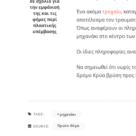
σε σχόλιο για
την εμφάνισή
Ένα ακόμα
τροχαίο
, κατα
της και τις
αποτέλεσμα τον τραυματ
φήμες περί
πλαστικής
Όπως αναφέρουν οι πληρ
επέμβασης
μηχανάκι στο κέντρο των
Οι ίδιες πληροφορίες ανα
Να σημειωθεί ότι νωρίς τ
δρόμο Κρύα βρύση προς 
TAGS:
μηχανάκι
Πρώτο Θέμα
SOURCE: