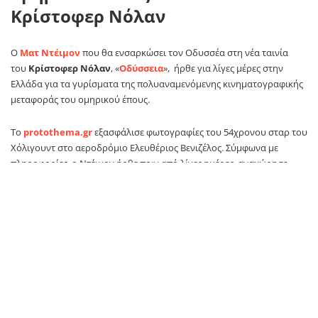
Κρίστοφερ Νόλαν
Ο
Ματ Ντέιμον
που θα ενσαρκώσει τον Οδυσσέα στη νέα ταινία
του
Κρίστοφερ Νόλαν
, «
Οδύσσεια
», ήρθε για λίγες μέρες στην
Ελλάδα για τα γυρίσματα της πολυαναμενόμενης κινηματογραφικής
μεταφοράς του ομηρικού έπους.
Το
protothema.gr
εξασφάλισε φωτογραφίες του 54χρονου σταρ του
Χόλιγουντ στο αεροδρόμιο Ελευθέριος Βενιζέλος. Σύμφωνα με
πληροφορίες, ο Ντέιμον ήρθε πριν από λίγες ημέρες, αναχώρησε
προσωρινά και αναμένεται να επιστρέψει άμεσα για τη συνέχεια των
γυρισμάτων. Ο ηθοποιός έφτασε στο αεροδρόμιο με casual ντύσιμο,
φορώντας τζιν παντελόνι, μαύρο φούτερ και καπέλο και παρέμεινε
ευδιάθετος καθ’ όλη τη διάρκεια της αναμονής του, περιμένοντας
υπομονετικά την πτήση του μαζί με τους υπόλοιπους επιβάτες.
Δείτε τις φωτογραφίες του Ματ Ντέιμον