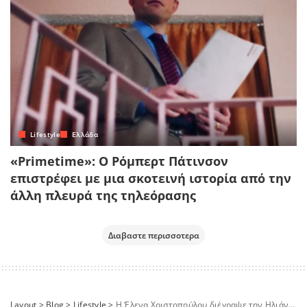
Lifestyle
Ελλάδα
«Primetime»: Ο Ρόμπερτ Πάτινσον
επιστρέφει με μια σκοτεινή ιστορία από την
άλλη πλευρά της τηλεόρασης
Διαβαστε περισσοτερα
Layout
>
Blog
>
Lifestyle
>
Η Έλενα Χριστοπούλου διέγραψε την Ηλιάνα Παπαγεωργίου από τα μέσα κοινωνικής δικτύωσης