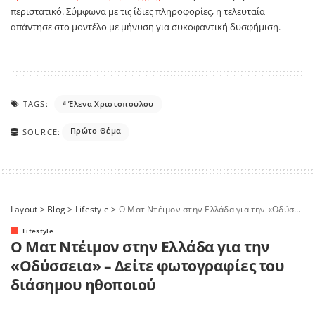
περιστατικό. Σύμφωνα με τις ίδιες πληροφορίες, η τελευταία
απάντησε στο μοντέλο με μήνυση για συκοφαντική δυσφήμιση.
TAGS:
Έλενα Χριστοπούλου
Πρώτο Θέμα
SOURCE:
Layout
>
Blog
>
Lifestyle
>
Ο Ματ Ντέιμον στην Ελλάδα για την «Οδύσσεια» – Δείτε φωτογραφίες του διάσημου ηθοποιού
Lifestyle
Ο Ματ Ντέιμον στην Ελλάδα για την
«Οδύσσεια» – Δείτε φωτογραφίες του
διάσημου ηθοποιού