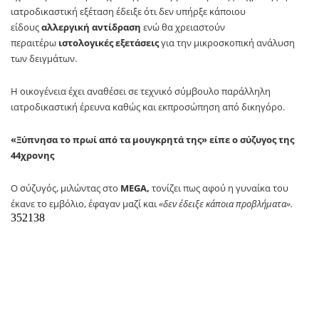
ιατροδικαστική εξέταση έδειξε ότι δεν υπήρξε κάποιου
είδους
αλλεργική αντίδραση
ενώ θα χρειαστούν
περαιτέρω
ιστολογικές εξετάσεις
για την μικροσκοπική ανάλυση
των δειγμάτων.
Η οικογένεια έχει αναθέσει σε τεχνικό σύμβουλο παράλληλη
ιατροδικαστική έρευνα καθώς και εκπροσώπηση από δικηγόρο.
«Ξύπνησα το πρωί από τα μουγκρητά της» είπε ο σύζυγος της
44χρονης
Ο σύζυγός, μιλώντας στο
MEGA,
τονίζει πως αφού η γυναίκα του
έκανε το εμβόλιο, έφαγαν μαζί και
«δεν έδειξε κάποια προβλήματα».