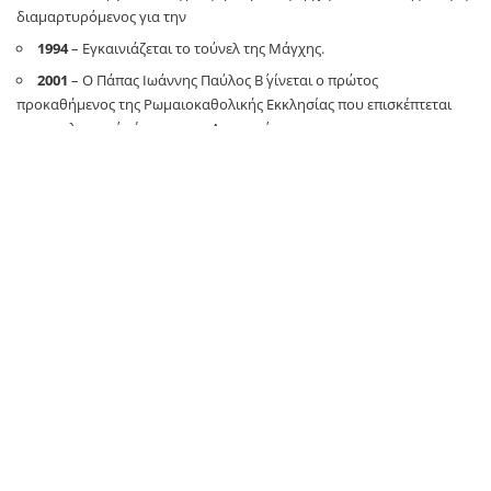
διαμαρτυρόμενος για την
1994
– Εγκαινιάζεται το τούνελ της Μάγχης.
2001
– Ο Πάπας Ιωάννης Παύλος Β΄ γίνεται ο πρώτος
προκαθήμενος της Ρωμαιοκαθολικής Εκκλησίας που επισκέπτεται
μουσουλμανικό τέμενος, στη Δαμασκό.
2007
– O Παναθηναϊκός αναδεικνύεται για τέταρτη φορά
πρωταθλητής Ευρώπης στην καλαθοσφαίριση, νικώντας στον τελικό
την ΤΣΣΚΑ Μόσχας με 93-91.
2012
– Βουλευτικές εκλογές στην Ελλάδα: Η Νέα Δημοκρατία υπό
τον Αντώνη Σαμαρά αναδεικνύεται πρώτη με 18,85% και 108
έδρες.Θάνατοι
Οι σημαντικότερες γεννήσεις
1954
– Ντόρα Μπακογιάννη, Ελληνίδα πολιτικός
1956
– Λάκης Λαζόπουλος, Έλληνας ηθοποιός
1961
– Τζορτζ Κλούνεϊ, Αμερικανός ηθοποιός και σκηνοθέτης