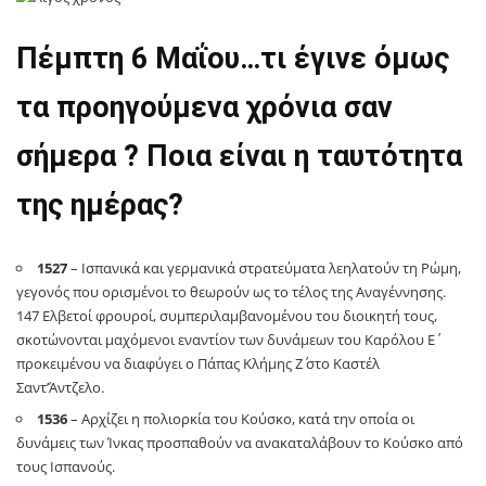
Πέμπτη 6 Μαΐου…τι έγινε όμως
τα προηγούμενα χρόνια σαν
σήμερα ? Ποια είναι η ταυτότητα
της ημέρας?
1527
– Ισπανικά και γερμανικά στρατεύματα λεηλατούν τη Ρώμη,
γεγονός που ορισμένοι το θεωρούν ως το τέλος της Αναγέννησης.
147 Ελβετοί φρουροί, συμπεριλαμβανομένου του διοικητή τους,
σκοτώνονται μαχόμενοι εναντίον των δυνάμεων του Καρόλου Ε΄
προκειμένου να διαφύγει ο Πάπας Κλήμης Ζ΄ στο Καστέλ
Σαντ’Άντζελο.
1536
– Αρχίζει η πολιορκία του Κούσκο, κατά την οποία οι
δυνάμεις των Ίνκας προσπαθούν να ανακαταλάβουν το Κούσκο από
τους Ισπανούς.