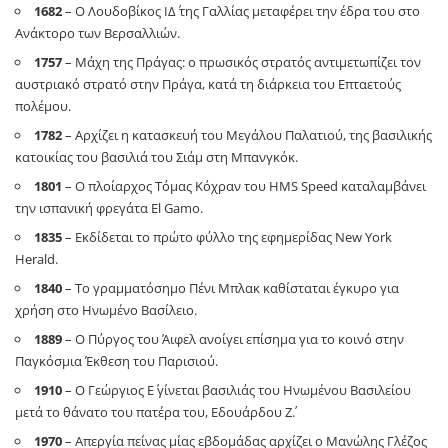
1682
– Ο Λουδοβίκος ΙΔ΄ της Γαλλίας μεταφέρει την έδρα του στο
Ανάκτορο των Βερσαλλιών.
1757
– Μάχη της Πράγας: ο πρωσικός στρατός αντιμετωπίζει τον
αυστριακό στρατό στην Πράγα, κατά τη διάρκεια του Επταετούς
πολέμου.
1782
– Αρχίζει η κατασκευή του Μεγάλου Παλατιού, της βασιλικής
κατοικίας του βασιλιά του Σιάμ στη Μπανγκόκ.
1801
– Ο πλοίαρχος Τόμας Κόχραν του HMS Speed καταλαμβάνει
την ισπανική φρεγάτα El Gamo.
1835
– Εκδίδεται το πρώτο φύλλο της εφημερίδας New York
Herald.
1840
– Το γραμματόσημο Πένι Μπλακ καθίσταται έγκυρο για
χρήση στο Ηνωμένο Βασίλειο.
1889
– Ο Πύργος του Άιφελ ανοίγει επίσημα για το κοινό στην
Παγκόσμια Έκθεση του Παρισιού.
1910
– Ο Γεώργιος Ε΄ γίνεται βασιλιάς του Ηνωμένου Βασιλείου
μετά το θάνατο του πατέρα του, Εδουάρδου Ζ΄.
1970
– Απεργία πείνας μίας εβδομάδας αρχίζει ο Μανώλης Γλέζος