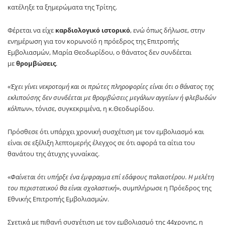
κατέληξε τα ξημερώματα της Τρίτης.
Φέρεται να είχε
καρδιολογικό ιστορικό
, ενώ όπως δήλωσε, στην
ενημέρωση για τον κορωνοϊό η πρόεδρος της Επιτροπής
Εμβολιασμών, Μαρία Θεοδωρίδου, ο θάνατος δεν συνδέεται
με
θρομβώσεις
.
«
Έχει γίνει νεκροτομή και οι πρώτες πληροφορίες είναι ότι ο θάνατος της
εκλιπούσης δεν συνδέεται με θρομβώσεις μεγάλων αγγείων ή φλεβωδών
κόλπων
», τόνισε, συγκεκριμένα, η κ.Θεοδωρίδου.
Πρόσθεσε ότι υπάρχει χρονική συσχέτιση με τον εμβολιασμό και
είναι σε εξέλιξη λεπτομερής έλεγχος σε ότι αφορά τα αίτια του
θανάτου της άτυχης γυναίκας.
«
Φαίνεται ότι υπήρξε ένα έμφραγμα επί εδάφους παλαιοτέρου. Η μελέτη
του περιστατικού θα είναι σχολαστική
», συμπλήρωσε η Πρόεδρος της
Εθνικής Επιτροπής Εμβολιασμών.
Σχετικά με πιθανή συσχέτιση με τον εμβολιασμό της 44χρονης, η