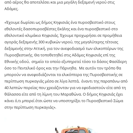
από αέρος θα αποτελέσει και μια μεγάλη δεξαμενή νερού στις
Αδάμες.
«Έχουμε δωρίσει ως δήμος Κηφισιάς ένα πυροσβεστικό στους
εθελοντές δασοπυροσβέστες Εκάλης και ένα πυροσβεστικό στο
εθελοντικό κλιμάκιο Κηφισιάς. Έχουμε προχωρήσει σε προμήθεια
αγοράς δεξαμενής 300 κυβικών νερού, της μεγαλύτερης τέτοιας
δεξαμενής στην Αττική, για τον ανεφοδιασμό των ελικοπτέρων της
Πυροσβεστικής. Θα τοποθετηθεί στις Αδάμες Κηφισιάς επί της
Εθνικής οδού, σημείο το οποίο εξυπηρετεί τόσο το δάσος Φασίδερη
όσο το Πεντελικό όρος και την Πάρνηθα. Με αυτόν τον τρόπο θα
μπορούν να ανεφοδιάζονται τα ελικόπτερα της Πυροσβεστικής σε
περίπτωση πυρκαγιάς μέσα σε λίγα λεπτά, έναντι της παραπάνω από
40 λεπτών πορείας που χρειάζονταν για να εφοδιαστούν είτε από τη
θάλασσα είτε από τη λίμνη του Μαραθώνα. Ο δήμος Κηφισιάς έχει
κάνει ό,τι μπορεί έτσι ώστε να υποστηρίξει το Πυροσβεστικό Σώμα
στην περίπτωση πυρκαγιάς».