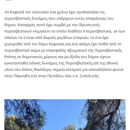
«Η Κηφισιά τον τελευταίο ένα χρόνο έχει τριπλασιάσει τις
πυροσβεστικές δυνάμεις που υπάρχουν εντός επικράτειας του
δήμου. Καταρχάς, αυτό έχει συμβεί με την ίδρυση ενός
πυροσβεστικού κλιμακίου το οποίο διαθέτει 4 πυροσβεστικά, εκ των
οποίων τα 2 είναι από δωρεές μεγάλων εταιριών, το ένα έχει
χορηγηθεί από τον δήμο Κηφισιάς και ένα ακόμη έχει δοθεί από το
πυροσβεστικό σώμα με επικεφαλής αξιωματικό της Πυροσβεστικής.
Επίσης σε δημοτικούς χώρους και με έξοδα του δήμου έχουν
εγκατασταθεί ειδικές δυνάμεις της Πυροσβεστικής επί της εθνική
οδού στο δάσος Φασίδερη, σημείο κεντρικό για οποιαδήποτε φωτιά
στην Πάρνηθα είτε στην Πεντέλη», λέει ο κ. Ξυπολυτάς.