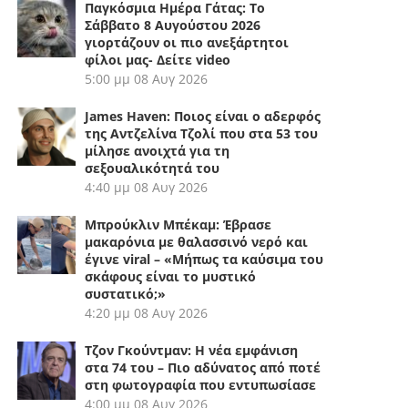
Παγκόσμια Ημέρα Γάτας: Το
Σάββατο 8 Αυγούστου 2026
γιορτάζουν οι πιο ανεξάρτητοι
φίλοι μας- Δείτε video
5:00 μμ
08 Αυγ 2026
James Haven: Ποιος είναι ο αδερφός
της Αντζελίνα Τζολί που στα 53 του
μίλησε ανοιχτά για τη
σεξουαλικότητά του
4:40 μμ
08 Αυγ 2026
Μπρούκλιν Μπέκαμ: Έβρασε
μακαρόνια με θαλασσινό νερό και
έγινε viral – «Μήπως τα καύσιμα του
σκάφους είναι το μυστικό
συστατικό;»
4:20 μμ
08 Αυγ 2026
Τζον Γκούντμαν: Η νέα εμφάνιση
στα 74 του – Πιο αδύνατος από ποτέ
στη φωτογραφία που εντυπωσίασε
4:00 μμ
08 Αυγ 2026