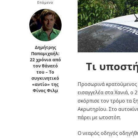
Επόμενο
Κρήτη
Πελοπόννησος
Κυκλάδες
Πελοπόννησος
Δημήτρης
Παπαμιχαήλ:
22 χρόνια από
Τι υποστή
τον θάνατό
του – Το
συγκινητικό
Προσωρινά κρατούμενος 
«αντίο» της
Φίνος Φιλμ
εισαγγελέα στα Χανιά, ο 
σκόρπισε τον τρόμο τα ξ
Ακρωτηρίου. Στο αυτοκίνη
πάρει με ωτοστόπ.
Ο νεαρός οδηγός οδηγήθη