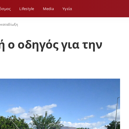
όσμος
Lifestyle
Media
Yγεία
ν καταδίωξη
 ο οδηγός για την