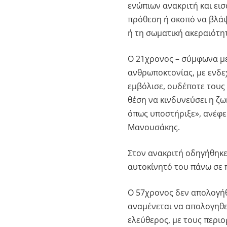
ενώπιων ανακριτή και εισ
πρόθεση ή σκοπό να βλάψ
ή τη σωματική ακεραιότη
Ο 21χρονος – σύμφωνα με 
ανθρωποκτονίας, με ενδε
εμβόλισε, ουδέποτε τους
θέση να κινδυνεύσει η ζω
όπως υποστήριξε», ανέφε
Μανουσάκης.
Στον ανακριτή οδηγήθηκε 
αυτοκίνητό του πάνω σε π
O 57χρονος δεν απολογήθ
αναμένεται να απολογηθε
ελεύθερος, με τους περι