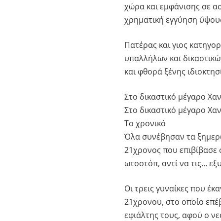
χώρα και εμφάνισης σε α
χρηματική εγγύηση ύψους
Πατέρας και γιος κατηγο
υπαλλήλων και δικαστικώ
και φθορά ξένης ιδιοκτησ
Στο δικαστικό μέγαρο Χα
Στο δικαστικό μέγαρο Χα
Το χρονικό
Όλα συνέβησαν τα ξημερώ
21χρονος που επιβίβασε 
ωτοστόπ, αντί να τις… εξυ
Οι τρεις γυναίκες που έκ
21χρονου, στο οποίο επέβ
εφιάλτης τους, αφού ο νε