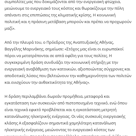
συμπολίτες μας που δοκιμάζονται από την ενεργειακή φτώχεια,
μειώνουμε το ενεργειακό τους κόστος και θωρακίζουμε την πόλη
απέναντι στις επιπτώσεις της κλιματικής κρίσης. Η κοινωνική
πολιτική και η πράσινη μετάβαση μπορούν και πρέπει να προχωρούν
μαζί».
Από την πλευρά του, ο Πρόεδρος της Αναπτυξιακής Αθήνας,
Βαγγέλης Μαρινάκης, σημείωσε: «Στόχος μας είναι οι ευρωπαϊκοί
πόροι να μετατρέπονται σε απτά οφέλη για τους πολίτες. Η
συγκεκριμένη δράση συνδυάζει την κοινωνική στήριξη με την
ενεργειακή αναβάθμιση των κατοικιών, αξιοποιώντας σύγχρονες και
αποδοτικές λύσεις που βελτιώνουν την καθημερινότητα των πολιτών
και ενισχύουν την ανθεκτικότητα της Αθήνας».
Η δράση περιλαμβάνει δωρεάν προμήθεια, μεταφορά και
εγκατάσταση των συσκευών από πιστοποιημένο τεχνικό, ενώ όπου
είναι τεχνικά εφικτό προβλέπεται και η εγκατάσταση μετρητή
κατανάλωσης ηλεκτρικής ενέργειας. Οι νέες συσκευές ενεργειακής
κλάσης Α εξασφαλίζουν σημαντικά χαμηλότερη κατανάλωση
ηλεκτρικής ενέργειας, μειώνοντας το ενεργειακό κόστος των