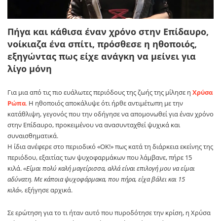
Πήγα και κάθισα έναν χρόνο στην Επίδαυρο,
νοίκιαζα ένα σπίτι, πρόσθεσε η ηθοποιός,
εξηγώντας πως είχε ανάγκη να μείνει για
λίγο μόνη
Για μια από τις πιο ευάλωτες περιόδους της ζωής της μίλησε η
Χρύσα
Ρώπα
.
Η ηθοποιός αποκάλυψε ότι ήρθε αντιμέτωπη με την
κατάθλιψη, γεγονός που την οδήγησε να απομονωθεί για έναν χρόνο
στην Επίδαυρο, προκειμένου να ανασυνταχθεί ψυχικά και
συναισθηματικά.
Η ίδια ανέφερε στο περιοδικό «ΟΚ!» πως κατά τη διάρκεια εκείνης της
περιόδου, εξαιτίας των ψυχοφαρμάκων που λάμβανε, πήρε 15
κιλά.
«Είμαι πολύ καλή μαγείρισσα, αλλά είναι επιλογή μου να είμαι
αδύνατη. Με κάποια ψυχοφάρμακα, που πήρα, είχα βάλει και 15
κιλά»,
εξήγησε αρχικά.
Σε ερώτηση για το τι ήταν αυτό που πυροδότησε την κρίση, η Χρύσα