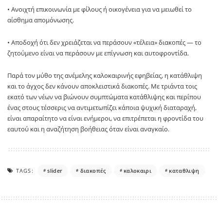
• Ανοιχτή επικοινωνία με φίλους ή οικογένεια για να μειωθεί το
αίσθημα απομόνωσης.
• Αποδοχή ότι δεν χρειάζεται να περάσουν «τέλεια» διακοπές — το
ζητούμενο είναι να περάσουν με επίγνωση και αυτοφροντίδα.
Παρά τον μύθο της ανέμελης καλοκαιρινής εφηβείας, η κατάθλιψη
και το άγχος δεν κάνουν αποκλειστικά διακοπές. Με τριάντα τοις
εκατό των νέων να βιώνουν συμπτώματα κατάθλιψης και περίπου
ένας στους τέσσερις να αντιμετωπίζει κάποια ψυχική διαταραχή,
είναι απαραίτητο να είναι ενήμεροι, να επιτρέπεται η φροντίδα του
εαυτού και η αναζήτηση βοήθειας όταν είναι αναγκαίο.
TAGS:
slider
διακοπές
καλοκαιρι
καταθλιψη