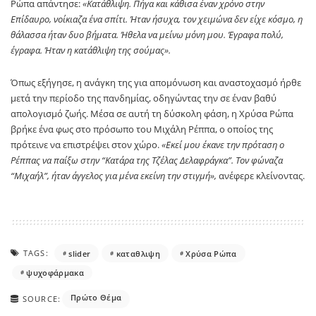
Ρώπα απάντησε:
«Κατάθλιψη. Πήγα και κάθισα έναν χρόνο στην
Επίδαυρο, νοίκιαζα ένα σπίτι. Ήταν ήσυχα, τον χειμώνα δεν είχε κόσμο, η
θάλασσα ήταν δυο βήματα. Ήθελα να μείνω μόνη μου. Έγραφα πολύ,
έγραφα. Ήταν η κατάθλιψη της σούμας».
Όπως εξήγησε, η ανάγκη της για απομόνωση και αναστοχασμό ήρθε
μετά την περίοδο της πανδημίας, οδηγώντας την σε έναν βαθύ
απολογισμό ζωής. Μέσα σε αυτή τη δύσκολη φάση, η Χρύσα Ρώπα
βρήκε ένα φως στο πρόσωπο του Μιχάλη Ρέππα, ο οποίος της
πρότεινε να επιστρέψει στον χώρο.
«Εκεί μου έκανε την πρόταση ο
Ρέππας να παίξω στην “Κατάρα της Τζέλας Δελαφράγκα”. Τον φώναζα
“Μιχαήλ”, ήταν άγγελος για μένα εκείνη την στιγμή»,
ανέφερε κλείνοντας.
TAGS:
slider
καταθλιψη
Χρύσα Ρώπα
ψυχοφάρμακα
Πρώτο Θέμα
SOURCE: