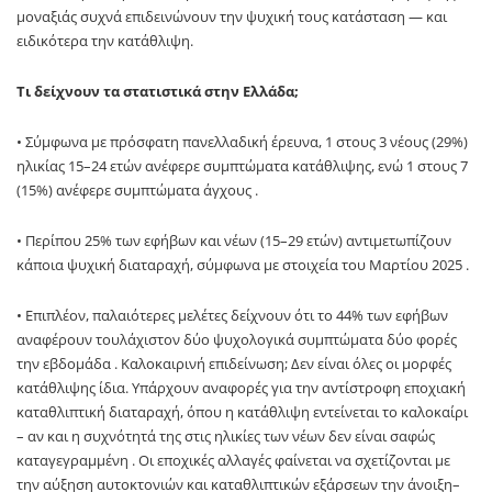
μοναξιάς συχνά επιδεινώνουν την ψυχική τους κατάσταση — και
ειδικότερα την κατάθλιψη.
Τι δείχνουν τα στατιστικά στην Ελλάδα;
• Σύμφωνα με πρόσφατη πανελλαδική έρευνα, 1 στους 3 νέους (29%)
ηλικίας 15–24 ετών ανέφερε συμπτώματα κατάθλιψης, ενώ 1 στους 7
(15%) ανέφερε συμπτώματα άγχους .
• Περίπου 25% των εφήβων και νέων (15–29 ετών) αντιμετωπίζουν
κάποια ψυχική διαταραχή, σύμφωνα με στοιχεία του Μαρτίου 2025 .
• Επιπλέον, παλαιότερες μελέτες δείχνουν ότι το 44% των εφήβων
αναφέρουν τουλάχιστον δύο ψυχολογικά συμπτώματα δύο φορές
την εβδομάδα . Καλοκαιρινή επιδείνωση; Δεν είναι όλες οι μορφές
κατάθλιψης ίδια. Υπάρχουν αναφορές για την αντίστροφη εποχιακή
καταθλιπτική διαταραχή, όπου η κατάθλιψη εντείνεται το καλοκαίρι
– αν και η συχνότητά της στις ηλικίες των νέων δεν είναι σαφώς
καταγεγραμμένη . Οι εποχικές αλλαγές φαίνεται να σχετίζονται με
την αύξηση αυτοκτονιών και καταθλιπτικών εξάρσεων την άνοιξη–