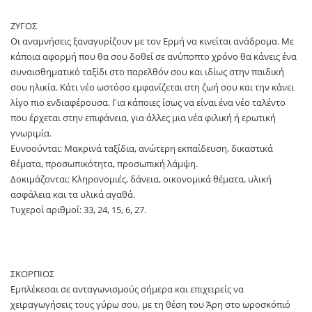
ΖΥΓΟΣ
Οι αναμνήσεις ξαναγυρίζουν με τον Ερμή να κινείται ανάδρομα. Με
κάποια αφορμή που θα σου δοθεί σε ανύποπτο χρόνο θα κάνεις ένα
συναισθηματικό ταξίδι στο παρελθόν σου και ιδίως στην παιδική
σου ηλικία. Κάτι νέο ωστόσο εμφανίζεται στη ζωή σου και την κάνει
λίγο πιο ενδιαφέρουσα. Για κάποιες ίσως να είναι ένα νέο ταλέντο
που έρχεται στην επιφάνεια, για άλλες μια νέα φιλική ή ερωτική
γνωριμία.
Ευνοούνται: Μακρινά ταξίδια, ανώτερη εκπαίδευση, δικαστικά
θέματα, προσωπικότητα, προσωπική λάμψη.
Δοκιμάζονται: Κληρονομιές, δάνεια, οικονομικά θέματα, υλική
ασφάλεια και τα υλικά αγαθά.
Τυχεροί αριθμοί: 33, 24, 15, 6, 27.
ΣΚΟΡΠΙΟΣ
Εμπλέκεσαι σε ανταγωνισμούς σήμερα και επιχειρείς να
χειραγωγήσεις τους γύρω σου, με τη θέση του Άρη στο ωροσκόπιό