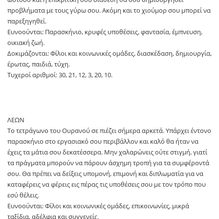
προβλήματα με τους γύρω σου. Ακόμη και το χιούμορ σου μπορεί να
παρεξηγηθεί.
Ευνοούνται: Παρασκήνιο, κρυφές υποθέσεις, φαντασία, έμπνευση,
οικιακή ζωή.
Δοκιμάζονται: Φίλοι και κοινωνικές ομάδες, διασκέδαση, δημιουργία,
έρωτας, παιδιά, τύχη.
Τυχεροί αριθμοί: 30, 21, 12, 3, 20, 10.
ΛΕΩΝ
Το τετράγωνο του Ουρανού σε πιέζει σήμερα αρκετά. Υπάρχει έντονο
παρασκήνιο στο εργασιακό σου περιβάλλον και καλό θα ήταν να
έχεις τα μάτια σου δεκατέσσερα. Μην χαλαρώνεις ούτε στιγμή, γιατί
τα πράγματα μπορούν να πάρουν άσχημη τροπή για τα συμφέροντά
σου. Θα πρέπει να δείξεις υπομονή, επιμονή και διπλωματία για να
καταφέρεις να φέρεις εις πέρας τις υποθέσεις σου με τον τρόπο που
εσύ θέλεις.
Ευνοούνται: Φίλοι και κοινωνικές ομάδες, επικοινωνίες, μικρά
ταξίδια, αδέλφια και συγγενείς.