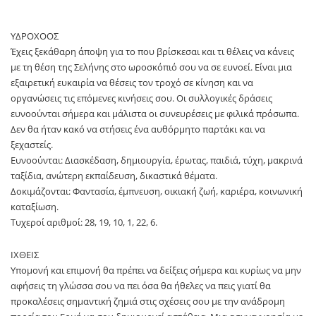
ΥΔΡΟΧΟΟΣ
Έχεις ξεκάθαρη άποψη για το που βρίσκεσαι και τι θέλεις να κάνεις
με τη θέση της Σελήνης στο ωροσκόπιό σου να σε ευνοεί. Είναι μια
εξαιρετική ευκαιρία να θέσεις τον τροχό σε κίνηση και να
οργανώσεις τις επόμενες κινήσεις σου. Οι συλλογικές δράσεις
ευνοούνται σήμερα και μάλιστα οι συνευρέσεις με φιλικά πρόσωπα.
Δεν θα ήταν κακό να στήσεις ένα αυθόρμητο παρτάκι και να
ξεχαστείς.
Ευνοούνται: Διασκέδαση, δημιουργία, έρωτας, παιδιά, τύχη, μακρινά
ταξίδια, ανώτερη εκπαίδευση, δικαστικά θέματα.
Δοκιμάζονται: Φαντασία, έμπνευση, οικιακή ζωή, καριέρα, κοινωνική
καταξίωση.
Τυχεροί αριθμοί: 28, 19, 10, 1, 22, 6.
ΙΧΘΕΙΣ
Υπομονή και επιμονή θα πρέπει να δείξεις σήμερα και κυρίως να μην
αφήσεις τη γλώσσα σου να πει όσα θα ήθελες να πεις γιατί θα
προκαλέσεις σημαντική ζημιά στις σχέσεις σου με την ανάδρομη