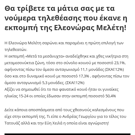
Θα τρίβετε τα μάτια σας με τα
νούμερα τηλεθέασης που έκανε η
εκπομπή της Ελεονώρας Μελέτη!
H Ελεονώρα Μελέτη σαρώνει και παραμένει η πρώτη επιλογή των
τηλεθεατών.
Η εκπομπή «Μετά τα μεσάνυχτα» αναδείχθηκε και χθες νικήτρια στη
μεταμεσονύκτια ζώνη, τόσο στο σύνολο κοινού με ποσοστό 23,1%,
αφήνοντας πίσω τον άμεσο ανταγωνισμό 11,1 μονάδες (ΣΚΑΪ:12%)
όσο και στο δυναμικό κοινό με ποσοστό 17,3% , αφήνοντας πίσω τον
άμεσο ανταγωνισμό 5,3 μονάδες. (ΣΚΑΪ:12%)
Αξίζει να σημειωθεί ότι το πιο φανατικό κοινό ήταν οι γυναίκες
ηλικίας 15-24 οι οποίες έδωσαν στην εκπομπή ποσοστό 50,4%
Δείτε κάποια αποσπάσματα από τους χθεσινούς καλεσμένους που
είχε στην εκπομπή της. Τι είπε ο Ανδρέας Γεωργίου για το τέλος του
Τατουάζ αλλά και την Εύη Χειλά η οποία είναι αγνώριστη!