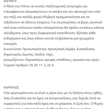
ΔΙΔΥΜΟΙ
Η θέση του Ήλιου σε ευνοεί. Καλλιτεχνικές ανησυχίες και
ενδιαφέροντα απομακρύνουν τη σκέψη και την προσοχή σου από
την πεζή και πολλές φορές θλιβερή πραγματικότητα και σε
ταξιδεύουν σε άλλους κόσμους. Για να μπορέσεις να βγεις οριστικά
από έναν ατελείωτο κύκλο στασιμότητας θα πρέπει να κάνεις κάποια
νέα βήματα, ίσως προς διαφορετική κατεύθυνση. Εξέτασε κάθε
ενδεχόμενο και ίσως κάπου κοντά να βρίσκεται μια κρυμμένη
ευκαιρία.
Ευνοούνται: Προσωπικότητα, προσωπική λάμψη, διασκέδαση,
δημιουργία, έρωτας, παιδιά, τύχη.
Δοκιμάζονται: Παρασκήνιο, κρυφές υποθέσεις, εργασία και υγεία.
Τυχεροί αριθμοί: 29, 20, 11, 2, 23, 6.
ΚΑΡΚΙΝΟΣ
Όσο φορτωμένη και να είναι η μέρα σου, με τη Σελήνη στους Ιχθείς,
όσες δυσκολίες και αν έχεις να αντιμετωπίσεις, μην ξεχνάς ποτέ να
ευχαριστείς για όσα καλά έχεις και να χαίρεσαι τη ζωή σου. Ο θυμός
ωστόσο και η επικριτική σου διάθεση θα σου δημιουργήσει