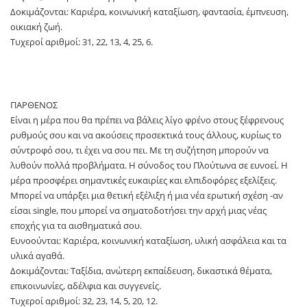
Δοκιμάζονται: Καριέρα, κοινωνική καταξίωση, φαντασία, έμπνευση,
οικιακή ζωή.
Τυχεροί αριθμοί: 31, 22, 13, 4, 25, 6.
ΠΑΡΘΕΝΟΣ
Είναι η μέρα που θα πρέπει να βάλεις λίγο φρένο στους ξέφρενους
ρυθμούς σου και να ακούσεις προσεκτικά τους άλλους, κυρίως το
σύντροφό σου, τι έχει να σου πει. Με τη συζήτηση μπορούν να
λυθούν πολλά προβλήματα. Η σύνοδος του Πλούτωνα σε ευνοεί. Η
μέρα προσφέρει σημαντικές ευκαιρίες και ελπιδοφόρες εξελίξεις.
Μπορεί να υπάρξει μια θετική εξέλιξη ή μια νέα ερωτική σχέση -αν
είσαι single, που μπορεί να σηματοδοτήσει την αρχή μιας νέας
εποχής για τα αισθηματικά σου.
Ευνοούνται: Καριέρα, κοινωνική καταξίωση, υλική ασφάλεια και τα
υλικά αγαθά.
Δοκιμάζονται: Ταξίδια, ανώτερη εκπαίδευση, δικαστικά θέματα,
επικοινωνίες, αδέλφια και συγγενείς.
Τυχεροί αριθμοί: 32, 23, 14, 5, 20, 12.