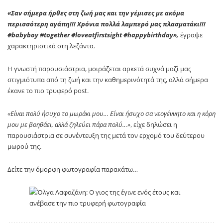
«Σαν σήμερα ήρθες στη ζωή μας και την γέμισες με ακόμα
περισσότερη αγάπη!!! Χρόνια πολλά λαμπερό μας πλασματάκι!!!
#babyboy #together #loveatfirstsight #happybirthday»,
έγραψε
χαρακτηριστικά στη λεζάντα.
Η γνωστή παρουσιάστρια, μοιράζεται αρκετά συχνά μαζί μας
στιγμιότυπα από τη ζωή και την καθημερινότητά της, αλλά σήμερα
έκανε το πιο τρυφερό post.
«Είναι πολύ ήσυχο το μωράκι μου… Είναι ήσυχο σα νεογέννητο και η κόρη
μου με βοηθάει, αλλά ζηλεύει πάρα πολύ…»
, είχε δηλώσει η
παρουσιάστρια σε συνέντευξη της μετά τον ερχομό του δεύτερου
μωρού της.
Δείτε την όμορφη φωτογραφία παρακάτω…