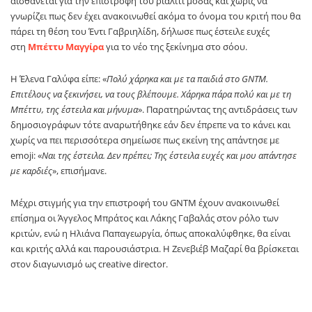
αισθάνεται για την επιστροφή του ριάλιτι μόδας και χωρίς να
γνωρίζει πως δεν έχει ανακοινωθεί ακόμα το όνομα του κριτή που θα
πάρει τη θέση του Έντι Γαβριηλίδη, δήλωσε πως έστειλε ευχές
στη
Μπέττυ Μαγγίρα
για το νέο της ξεκίνημα στο σόου.
Η Έλενα Γαλύφα είπε: «
Πολύ χάρηκα και με τα παιδιά στο GNTM.
Επιτέλους να ξεκινήσει, να τους βλέπουμε. Χάρηκα πάρα πολύ και με τη
Μπέττυ, της έστειλα και μήνυμα
». Παρατηρώντας της αντιδράσεις των
δημοσιογράφων τότε αναρωτήθηκε εάν δεν έπρεπε να το κάνει και
χωρίς να πει περισσότερα σημείωσε πως εκείνη της απάντησε με
emoji: «
Ναι της έστειλα. Δεν πρέπει; Της έστειλα ευχές και μου απάντησε
με καρδιές
», επισήμανε.
Μέχρι στιγμής για την επιστροφή του GNTM έχουν ανακοινωθεί
επίσημα οι Άγγελος Μπράτος και Λάκης Γαβαλάς στον ρόλο των
κριτών, ενώ η Ηλιάνα Παπαγεωργία, όπως αποκαλύφθηκε, θα είναι
και κριτής αλλά και παρουσιάστρια. Η Ζενεβιέβ Μαζαρί θα βρίσκεται
στον διαγωνισμό ως creative director.