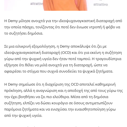
Η
Demy
μίλησε ανοιχτά για την ιδεοψυχαναγκαστική διαταραχή από
την οποία πάσχει, τονίζοντας ότι ποτέ δεν ένιωσε ντροπή ή φόβο να
το συζητήσει δημόσια.
Σε μια ειλικρινή εξομολόγηση, η
Demy
αποκάλυψε ότι ζει με
ιδεοψυχαναγκαστική διαταραχή (OCD) και ότι για εκείνη η συζήτηση
γύρω από την ψυχική υγεία δεν ήταν ποτέ ταμπού. Η τραγουδίστρια
εξήγησε ότι θέλει να μιλά ανοιχτά για τη διαταραχή, ώστε να
αφαιρέσει το στίγμα που συχνά συνοδεύει τα ψυχικά ζητήματα.
Η
Demy
σημείωσε ότι η διαχείριση της OCD αποτελεί καθημερινή
πρόκληση, αλλά η αναγνώριση και η αποδοχή της από τους γύρω της
την έχει βοηθήσει να ζει πιο ελεύθερα. Μέσα από τη δημόσια
συζήτηση, ελπίζει να δώσει κουράγιο σε όσους αντιμετωπίζουν
παρόμοια ζητήματα και να ενισχύσει την ευαισθητοποίηση γύρω
από την ψυχική υγεία.