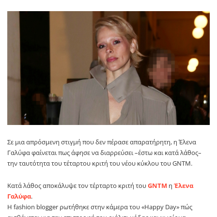
Σε μια απρόσμενη στιγμή που δεν πέρασε απαρατήρητη, η
Έλενα
Γαλύφα
φαίνεται πως άφησε να διαρρεύσει –έστω και κατά λάθος–
την ταυτότητα του τέταρτου κριτή του νέου κύκλου του
GNTM
.
Κατά λάθος αποκάλυψε τον τέρταρτο κριτή του
GNTM
η
Έλενα
Γαλύφα
.
Η fashion blogger ρωτήθηκε στην κάμερα του «Happy Day» πώς