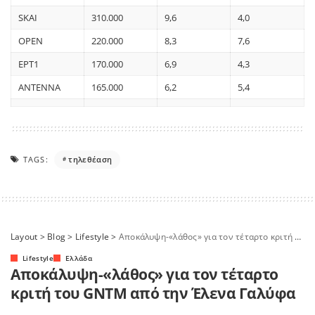
SKAI
310.000
9,6
4,0
OPEN
220.000
8,3
7,6
ΕΡΤ1
170.000
6,9
4,3
ANTENNA
165.000
6,2
5,4
TAGS:
τηλεθέαση
Layout
>
Blog
>
Lifestyle
>
Αποκάλυψη-«λάθος» για τον τέταρτο κριτή του GNTM από την Έλενα Γαλύφα
Lifestyle
Ελλάδα
Αποκάλυψη-«λάθος» για τον τέταρτο
κριτή του GNTM από την Έλενα Γαλύφα