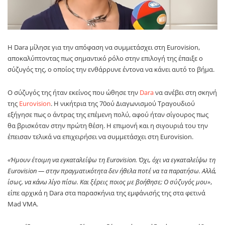
Η Dara μίλησε για την απόφαση να συμμετάσχει στη Eurovision,
αποκαλύπτοντας πως σημαντικό ρόλο στην επιλογή της έπαιξε ο
σύζυγός της, ο οποίος την ενθάρρυνε έντονα να κάνει αυτό το βήμα.
Ο σύζυγός της ήταν εκείνος που ώθησε την
Dara
να ανέβει στη σκηνή
της
Eurovision
. Η νικήτρια της 70ού Διαγωνισμού Τραγουδιού
εξήγησε πως ο άντρας της επέμενη πολύ, αφού ήταν σίγουρος πως
θα βρισκόταν στην πρώτη θέση. Η επιμονή και η σιγουριά του την
έπεισαν τελικά να επιχειρήσει να συμμετάσχει στη Eurovision.
«Ήμουν έτοιμη να εγκαταλείψω τη Eurovision. Όχι, όχι να εγκαταλείψω τη
Eurovision — στην πραγματικότητα δεν ήθελα ποτέ να τα παρατήσω. Αλλά,
ίσως, να κάνω λίγο πίσω. Και ξέρεις ποιος με βοήθησε; Ο σύζυγός μου»
,
είπε αρχικά η Dara στα παρασκήνια της εμφάνισής της στα φετινά
Mad VMA.