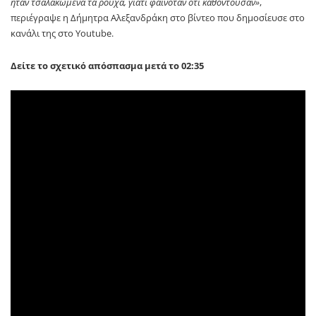
ήταν τσαλακωμένα τα ρούχα, γιατί φαινόταν ότι καθόντουσαν»
,
περιέγραψε η Δήμητρα Αλεξανδράκη στο βίντεο που δημοσίευσε στο
κανάλι της στο Youtube.
Δείτε το σχετικό απόσπασμα μετά το 02:35