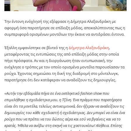
Την έντονη ενόχλησή της εξέφρασε η Δήμητρα Αλεξανδράκη με
αφορμή όσα παρατήρησε σε επίδειξη μόδας, αποκαλύπτοντας πως η
συμπεριφορά ορισμένων μοντέλων την έκανε να αντιδράσει έντονα.
Έξαλλη εμφανίστηκε σε βίντεό της η
Δήμητρα Αλεξανδράκη
,
μεταφέροντας τις εντυπώσεις της από επίδειξη μόδας στην οποία
πήγε πρόσφατα. Αν και η διοργάνωση ήταν εντυπωσιακή, την
ενόχλησε ο τρόπος με τον οποίο ορισμένα μοντέλα παρουσίασαν τα
ρούχα. Έχοντας σημειώσει τη δική της διαδρομή στο μόντελινγκ,
παρατήρησε ότι δεν κατάφεραν να αναδείξουν τις δημιουργίες.
«Αυτήν την εβδομάδα πήγα σε ένα εκπληκτικό fashion show που
επιμελήθηκε η σχεδιάστρια μου, η Τζένη. Ένα πράγμα που παρατήρησα
είναι ότι τα μοντέλα, τελείως αντικειμενικά, δεν ήξεραν να αναδείξουν τις
δημιουργίες του κάθε σχεδιαστή ή σχεδιάστριας. Δεν μπορεί να είναι ένα
ρούχο που να πρέπει να του δώσεις αέρα και εσύ να βγαίνεις και να το
κρατάς. Ήθελα να ανέβω στη σκηνή να τις χαστουκίσω! Αλήθεια. Επίσης