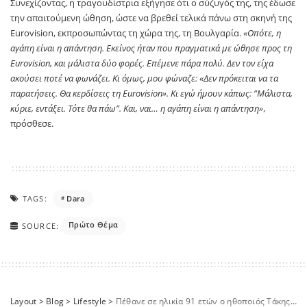
Συνεχίζοντας, η τραγουδίστρια εξήγησε ότι ο σύζυγός της, της έδωσε
την απαιτούμενη ώθηση, ώστε να βρεθεί τελικά πάνω στη σκηνή της
Eurovision, εκπροσωπώντας τη χώρα της, τη Βουλγαρία.
«Οπότε, η
αγάπη είναι η απάντηση. Εκείνος ήταν που πραγματικά με ώθησε προς τη
Eurovision, και μάλιστα δύο φορές. Επέμενε πάρα πολύ. Δεν τον είχα
ακούσει ποτέ να φωνάζει. Κι όμως, μου φώναζε: «Δεν πρόκειται να τα
παρατήσεις. Θα κερδίσεις τη Eurovision». Κι εγώ ήμουν κάπως: ”Μάλιστα,
κύριε, εντάξει. Τότε θα πάω”. Και, ναι… η αγάπη είναι η απάντηση»
,
πρόσθεσε.
TAGS:
Dara
Πρώτο Θέμα
SOURCE:
Layout
>
Blog
>
Lifestyle
>
Πέθανε σε ηλικία 91 ετών ο ηθοποιός Τάκης Παναγόπουλος