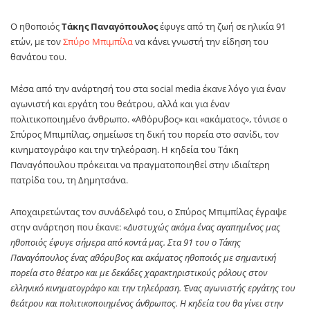
Ο ηθοποιός
Τάκης Παναγόπουλος
έφυγε από τη ζωή σε ηλικία 91
ετών, με τον
Σπύρο Μπιμπίλα
να κάνει γνωστή την είδηση του
θανάτου του.
Μέσα από την ανάρτησή του στα social media έκανε λόγο για έναν
αγωνιστή και εργάτη του θεάτρου, αλλά και για έναν
πολιτικοποιημένο άνθρωπο. «Αθόρυβος» και «ακάματος», τόνισε ο
Σπύρος Μπιμπίλας, σημείωσε τη δική του πορεία στο σανίδι, τον
κινηματογράφο και την τηλεόραση. Η κηδεία του Τάκη
Παναγόπουλου πρόκειται να πραγματοποιηθεί στην ιδιαίτερη
πατρίδα του, τη Δημητσάνα.
Αποχαιρετώντας τον συνάδελφό του, ο Σπύρος Μπιμπίλας έγραψε
στην ανάρτηση που έκανε:
«Δυστυχώς ακόμα ένας αγαπημένος μας
ηθοποιός έφυγε σήμερα από κοντά μας. Στα 91 του ο Τάκης
Παναγόπουλος ένας αθόρυβος και ακάματος ηθοποιός με σημαντική
πορεία στο θέατρο και με δεκάδες χαρακτηριστικούς ρόλους στον
ελληνικό κινηματογράφο και την τηλεόραση. Ένας αγωνιστής εργάτης του
θεάτρου και πολιτικοποιημένος άνθρωπος. Η κηδεία του θα γίνει στην