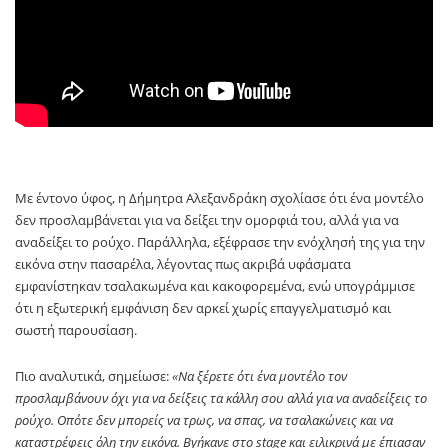
Με έντονο ύφος, η Δήμητρα Αλεξανδράκη σχολίασε ότι ένα μοντέλο
δεν προσλαμβάνεται για να δείξει την ομορφιά του, αλλά για να
αναδείξει το ρούχο. Παράλληλα, εξέφρασε την ενόχλησή της για την
εικόνα στην πασαρέλα, λέγοντας πως ακριβά υφάσματα
εμφανίστηκαν τσαλακωμένα και κακοφορεμένα, ενώ υπογράμμισε
ότι η εξωτερική εμφάνιση δεν αρκεί χωρίς επαγγελματισμό και
σωστή παρουσίαση.
Πιο αναλυτικά, σημείωσε:
«Να ξέρετε ότι ένα μοντέλο τον
προσλαμβάνουν όχι για να δείξεις τα κάλλη σου αλλά για να αναδείξεις το
ρούχο. Οπότε δεν μπορείς να τρως, να σπας, να τσαλακώνεις και να
καταστρέφεις όλη την εικόνα. Βγήκανε στο stage και ειλικρινά με έπιασαν