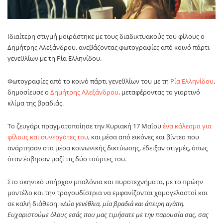
Ιδιαίτερη στιγμή μοιράστηκε με τους διαδικτυακούς του φίλους ο
Δημήτρης Αλεξάνδρου, ανεβάζοντας φωτογραφίες από κοινό πάρτι
γενεθλίων με τη Ρία Ελληνίδου.
Φωτογραφίες από το κοινό πάρτι γενεθλίων του με τη
Ρία Ελληνίδου
,
δημοσίευσε ο
Δημήτρης Αλεξάνδρου
, μεταφέροντας το γιορτινό
κλίμα της βραδιάς.
Το ζευγάρι πραγματοποίησε την Κυριακή 17 Μαΐου
ένα κάλεσμα για
φίλους και συνεργάτες του
, και μέσα από εικόνες και βίντεο που
ανάρτησαν στα μέσα κοινωνικής δικτύωσης, έδειξαν στιγμές, όπως
όταν έσβησαν μαζί τις δύο τούρτες του.
Στο σκηνικό υπήρχαν μπαλόνια και πυροτεχνήματα, με το πρώην
μοντέλο και την τραγουδίστρια να εμφανίζονται χαμογελαστοί και
σε καλή διάθεση. «
Δύο γενέθλια, μία βραδιά και άπειρη αγάπη.
Ευχαριστούμε όλους εσάς που μας τιμήσατε με την παρουσία σας, σας