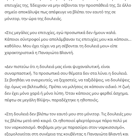
επιτυχίες της. Έδειχναν να μην σέβονται την προσπάθειά της. Σε άλλο
σημείο αποκάλυψε πως απέφευγε να βλέπει τον εαυτό της σε
μόνιτορ, την ώρα της δουλειάς.
«Στις μεγάλες μου επιτυχίες, εγώ προσωπικά δεν ήμουν καλά.
Κάποιοι σύντροφοί μου απολάμβαναν τις επιτυχίες μου και κάποιοι…
καθόλου. Μου έχει τύχει να μη σέβονται τη δουλειά μου» είπε
χαρακτηριστικά η Παναγιώτα Βλαντή.
«Δεν πιστεύω ότι η δουλειά μας είναι ψυχαναλυτική, είναι
συναρπαστική. Τα προσωπικά σου θέματα δεν στα λύνει η δουλειά.
Σε βοηθάει να ονειρευτείς, να ξεχαστείς, να ταξιδέψεις, να δουλέψεις
όχι όμως να βελτιωθείς. Πρέπει να μιλήσεις σε κάποιον ειδικό. Η ζωή
δεν έχει μόνο χαρά ή μόνο λύπη. Όταν κάποιος μου φερθεί άσχημα,
πέφτω σε μεγάλη θλίψη», παραδέχτηκε η ηθοποιός.
«Στη δουλειά δεν βλέπω τον εαυτό μου στο μόνιτορ. Τις δουλειές μου
τις βλέπω μετά από καιρό. Οι ηθοποιοί φλερτάρουμε πάρα πολύ με
τον ναρκισσισμό. Φοβάμαι μην με παρασύρει στον ναρκισσισμό»,
εξομολογείται στη συνέχεια της κουβέντας η Παναγιώτα Βλαντή και