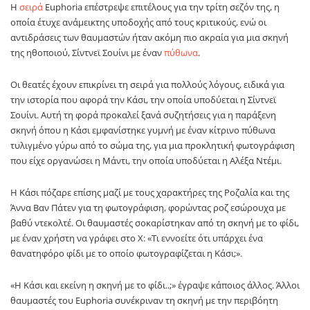
Η
σειρά
Euphoria επέστρεψε επιτέλους για την τρίτη σεζόν της, η
οποία έτυχε ανάμεικτης υποδοχής από τους κριτικούς, ενώ οι
αντιδράσεις των θαυμαστών ήταν ακόμη πιο ακραία για μια σκηνή
της ηθοποιού, Σίντνεϊ Σουίνι με έναν
πύθωνα
.
Οι θεατές έχουν επικρίνει τη σειρά για πολλούς λόγους, ειδικά για
την ιστορία που αφορά την Κάσι, την οποία υποδύεται η Σίντνεϊ
Σουίνι. Αυτή τη φορά προκαλεί ξανά συζητήσεις για η παράξενη
σκηνή όπου η Κάσι εμφανίστηκε γυμνή με έναν κίτρινο πύθωνα
τυλιγμένο γύρω από το σώμα της, για μια προκλητική φωτογράφιση
που είχε οργανώσει η Μάντι, την οποία υποδύεται η Αλέξα Ντέμι.
Η Κάσι πόζαρε επίσης μαζί με τους χαρακτήρες της Ροζαλία και της
Άννα Βαν Πάτεν για τη φωτογράφιση, φορώντας ροζ εσώρουχα με
βαθύ ντεκολτέ. Οι θαυμαστές σοκαρίστηκαν από τη σκηνή με το φίδι,
με έναν χρήστη να γράφει στο X: «Τι εννοείτε ότι υπάρχει ένα
θανατηφόρο φίδι με το οποίο φωτογραφίζεται η Κάσι;».
«Η Κάσι και εκείνη η σκηνή με το φίδι..;» έγραψε κάποιος άλλος. Άλλοι
θαυμαστές του Euphoria συνέκριναν τη σκηνή με την περιβόητη