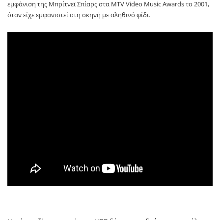
εμφάνιση της Μπρίτνεϊ Σπίαρς στα MTV Video Music Awards το 2001,
όταν είχε εμφανιστεί στη σκηνή με αληθινό φίδι.