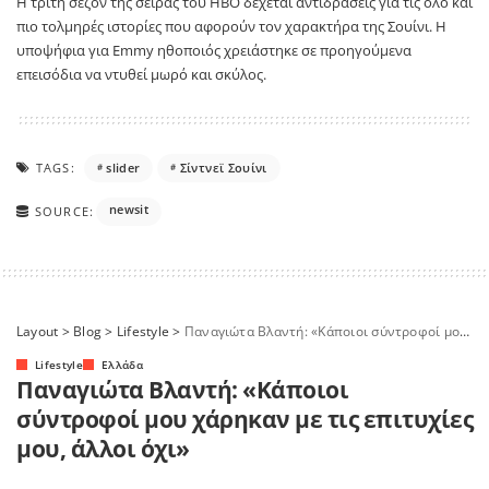
Η τρίτη σεζόν της σειράς του HBO δέχεται αντιδράσεις για τις όλο και
πιο τολμηρές ιστορίες που αφορούν τον χαρακτήρα της Σουίνι. Η
υποψήφια για Emmy ηθοποιός χρειάστηκε σε προηγούμενα
επεισόδια να ντυθεί μωρό και σκύλος.
TAGS:
slider
Σίντνεϊ Σουίνι
newsit
SOURCE:
Layout
>
Blog
>
Lifestyle
>
Παναγιώτα Βλαντή: «Κάποιοι σύντροφοί μου χάρηκαν με τις επιτυχίες μου, άλλοι όχι»
Lifestyle
Ελλάδα
Παναγιώτα Βλαντή: «Κάποιοι
σύντροφοί μου χάρηκαν με τις επιτυχίες
μου, άλλοι όχι»