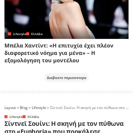
Lifestyle
Ελλάδα
Μπέλα Χαντίντ: «Η επιτυχία έχει πλέον
διαφορετικό νόημα για μένα» – Η
εξομολόγηση του μοντέλου
Διαβαστε περισσοτερα
Layout
>
Blog
>
Lifestyle
>
Σίντνεϊ Σουίνι: Η σκηνή με τον πύθωνα στο «Euphoria» που προκάλεσε αντιδράσεις
Lifestyle
Ελλάδα
Σίντνεϊ Σουίνι: Η σκηνή με τον πύθωνα
στο «Euphoria» που προκάλεσε