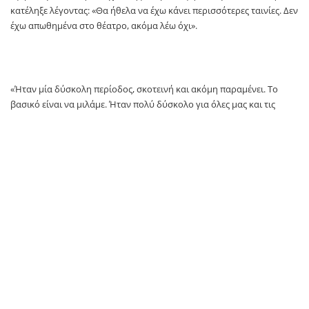
κατέληξε λέγοντας: «Θα ήθελα να έχω κάνει περισσότερες ταινίες. Δεν
έχω απωθημένα στο θέατρο, ακόμα λέω όχι».
«Ήταν μία δύσκολη περίοδος, σκοτεινή και ακόμη παραμένει. Το
βασικό είναι να μιλάμε. Ήταν πολύ δύσκολο για όλες μας και τις
οικογένειές μας» είχε πει παλαιότερα η Παναγιώτα Βλαντή, για το
κίνημα MeToo, σε συνέντευξή της στο Mega.
TAGS:
Παναγιώτα Βλαντή
newsit
SOURCE: