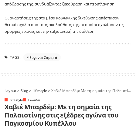
απόδρασής της, συνδυάζοντας ξεκούραση και περιπλάνηση.
Οι αναρτήσεις της στα μέσα κοινωνικής δικτύωσης απέσπασαν
θετικά σχόλια από τους ακολούθους της, οι οποίοι σχολίασαν τις
όμορφες εικόνες και την ταξιδιωτική της διάθεση.
TAGS:
Ευγενία Σαμαρά
Layout
>
Blog
>
Lifestyle
>
Χαβιέ Μπαρδέμ: Με τη σημαία της Παλαιστίνης στις εξέδρες αγώνα του Παγκοσμίου Κυπέλλου
Lifestyle
Ελλάδα
Χαβιέ Μπαρδέμ: Με τη σημαία της
Παλαιστίνης στις εξέδρες αγώνα του
Παγκοσμίου Κυπέλλου