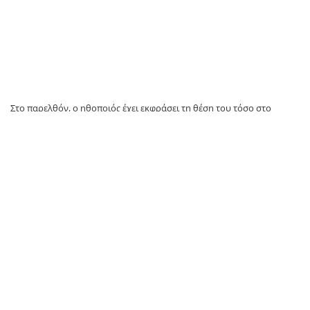
Στο παρελθόν, ο ηθοποιός έχει εκφράσει τη θέση του τόσο στο
κόκκινο χαλί όσο και σε τελετές απονομής βραβείων, καλώντας τη
διεθνή κοινότητα να στρέψει την προσοχή της στην ανθρωπιστική
κρίση και στις συνθήκες που αντιμετωπίζουν οι Παλαιστίνιοι.
Φωτογραφία άρθρου
: Reuters
TAGS:
Χαβιέ Μπαρδέμ
Πρώτο Θέμα
SOURCE: