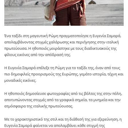
Ένα ταξίδι στη μαγευτική
Ρώμη
πραγματοποίησε η
Ευγενία Σαμαρά
,
απολαμβάνοντας στιγμές χαλάρωσης και περιήγησης στην ιταλική
πρωτεύουσα. Η ηθοποιός μοιράστηκε με τους διαδικτυακούς της
φίλους εικόνες από την απόδρασή της.
Η
Ευγενία Σαμαρά
επέλεξε τη
Ρώμη
για το ταξίδι της, έναν από τους
πιο δημοφιλείς προορισμούς της Ευρώπης, γεμάτο ιστορία, τέχνη και
μοναδικές εικόνες.
Η ηθοποιός δημοσίευσε φωτογραφίες από τις βόλτες της στην πόλη,
αποτυπώνοντας στιγμές από τα γραφικά σημεία, τα μνημεία και την
ατμόσφαιρα της ιταλικής πρωτεύουσας.
Με το χαρακτηριστικό της στιλ και τη διάθεσή της για εξερεύνηση, η
Ευγενία Σαμαρά
φαίνεται να απολαμβάνει κάθε στιγμή της