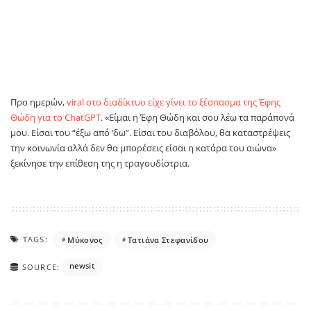
Προ ημερών,
viral στο διαδίκτυο είχε γίνει το ξέσπασμα της Έφης
Θώδη για το ChatGPT
. «Είμαι η Έφη Θώδη και σου λέω τα παράπονά
μου. Είσαι του “έξω από ‘δω”. Είσαι του διαβόλου, θα καταστρέψεις
την κοινωνία αλλά δεν θα μπορέσεις είσαι η κατάρα του αιώνα»
ξεκίνησε την επίθεση της η τραγουδίστρια.
TAGS:
Μύκονος
Τατιάνα Στεφανίδου
newsit
SOURCE: