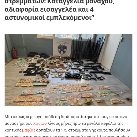
στρεμμάτων: Καταγγελία μοναχού,
αδιαφορία εισαγγελέα και 4
αστυνομικοί εμπλεκόμενοι”
Μία άκρως περίεργη υπόθεση διαδραματίστηκε στο συγκεκριμένο
μοναστήρι των
Χανίων
λίγους μήνες πριν τα μεγάλα κεφάλια της
κρητικής
μαφίας
αρπάξουν τα 175 στρέμματα γης και τα πουλήσουν
σε εταιρεία κτηματομεσιτική έναντι ποσού έναντι 1,5 εκατομμυρίου