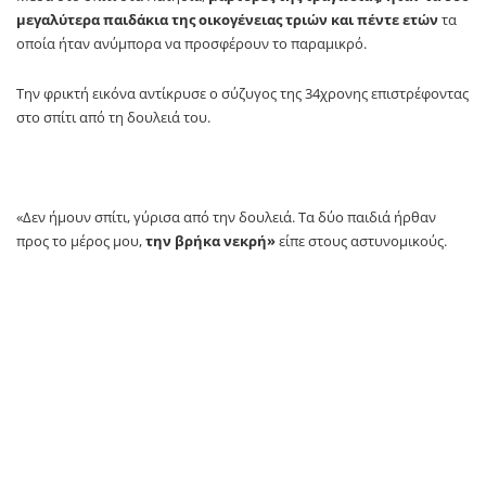
μεγαλύτερα παιδάκια της οικογένειας τριών και πέντε ετών
τα
οποία ήταν ανύμπορα να προσφέρουν το παραμικρό.
Την φρικτή εικόνα αντίκρυσε ο σύζυγος της 34χρονης επιστρέφοντας
στο σπίτι από τη δουλειά του.
«Δεν ήμουν σπίτι, γύρισα από την δουλειά. Τα δύο παιδιά ήρθαν
προς το μέρος μου,
την βρήκα νεκρή»
είπε στους αστυνομικούς.
Φως στις συνθήκες που οδήγησαν στον θάνατο της γυναίκας
αναμένεται να δώσει και η ιατροδικαστική εξέταση.
TAGS:
Πατήσια
newsit
SOURCE: