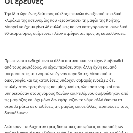
Οι έρευνες
Την ίδια ώρα ένας δεύτερος κύκλος ερευνών άνοιξε από το ειδικό
κλιμάκιο της αστυνομίας που «ξεδόντιασε» τη μαφία της Κρήτης.
Μπορεί να έχουν γίνει 46 συλλήψεις και να κατηγορούνται συνολικά
90 άτομα, όμως οι έρευνες πλέον στρέφονται προς τις κατευθύνσεις:
Πρώτον, στο ενδεχόμενο κι άλλοι αστυνομικοί να είχαν διαβρωθεί
από τους μαφιόζους, να είχαν περάσει στην άλλη όχθη και από
υπερασπιστές του νομού να έγιναν παραβάτες. Μέσα από τη
δικογραφία και τις καταθέσεις υπάρχον σοβαρές ενδείξεις ότι
τουλάχιστον τρεις άντρες και μία γυναίκα, όλοι αστυνομικοί που
υπηρετούσαν στους νόμους Χανίων και Ρεθύμνου διαβρώθηκαν από
τις μαφιόζος και όχι μόνο δεν εφάρμοζαν το νόμο αλλά έκαναν τα
στραβά μάτια σε υποθέσεις της μαφίας και σε άλλες περιπτώσεις τους
διευκόλυναν.
Δεύτερον, τουλάχιστον τρεις δικαστικές αποφάσεις παρουσιάζουν
σοβαρά στοιχεία που δείχνουν ότι δεν εφαρμόστηκε ο νόμος αλλά οι