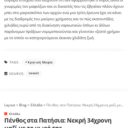
γνωριμίες τον μαφιόζων και οι δικαστές που τις έβγαλαν πλέον έχουν
μπει στο μικροσκόπιο των αρχών ενώ μια τρίτη έρευνα έχει να κάνει
με τις διαδρομές του μαύρου χρήματος και το πώς εκατοντάδες
χιλιάδες ευρώ από τη διακίνηση ναρκωτικών όπλων κι άλλων
παράνομων πράξεων νομιμοποιούνται και γίνονταν «ζεστό χρήμα»
με το οποίο οι κατηγορούμενοι έκαναν χλιδάτη ζωή.
TAGS:
Κρητική Μαφία
newsit
SOURCE:
Layout
>
Blog
>
Ελλάδα
>
Πένθος στα Πατήσια: Νεκρή 34χρονη μαζί με το μωρό της
Ελλάδα
Πένθος στα Πατήσια: Νεκρή 34χρονη
μαζί με το μωρό της