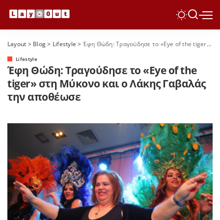
Layout
>
Blog
>
Lifestyle
>
Έφη Θώδη: Τραγούδησε το «Eye οf the tiger» στη Μύκονο και ο Λάκης Γαβαλάς την αποθέωσε
Lifestyle
Έφη Θώδη: Τραγούδησε το «Eye οf the
tiger» στη Μύκονο και ο Λάκης Γαβαλάς
την αποθέωσε