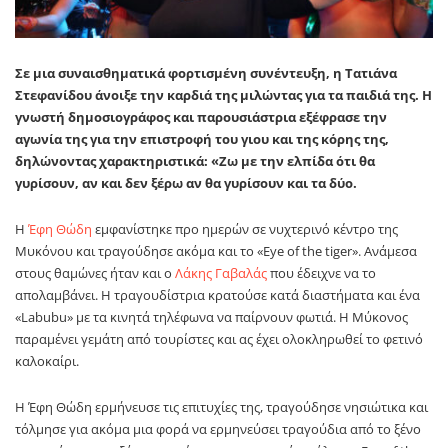
Σε μια συναισθηματικά φορτισμένη συνέντευξη, η Τατιάνα
Στεφανίδου άνοιξε την καρδιά της μιλώντας για τα παιδιά της. Η
γνωστή δημοσιογράφος και παρουσιάστρια εξέφρασε την
αγωνία της για την επιστροφή του γιου και της κόρης της,
δηλώνοντας χαρακτηριστικά: «Ζω με την ελπίδα ότι θα
γυρίσουν, αν και δεν ξέρω αν θα γυρίσουν και τα δύο.
Η
Έφη Θώδη
εμφανίστηκε προ ημερών σε νυχτερινό κέντρο της
Μυκόνου και τραγούδησε ακόμα και το «Eye οf the tiger». Ανάμεσα
στους θαμώνες ήταν και ο
Λάκης Γαβαλάς
που έδειχνε να το
απολαμβάνει. Η τραγουδίστρια κρατούσε κατά διαστήματα και ένα
«Labubu» με τα κινητά τηλέφωνα να παίρνουν φωτιά. Η Μύκονος
παραμένει γεμάτη από τουρίστες και ας έχει ολοκληρωθεί το φετινό
καλοκαίρι.
Η Έφη Θώδη ερμήνευσε τις επιτυχίες της, τραγούδησε νησιώτικα και
τόλμησε για ακόμα μια φορά να ερμηνεύσει τραγούδια από το ξένο