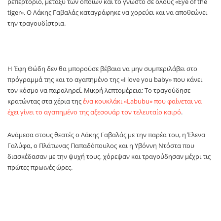
ρεπερτόριο, μεταξύ των οποίων και το γνωστό σε όλους «Eye of the
tiger». Ο Λάκης Γαβαλάς καταγράφηκε να χορεύει και να αποθεώνει
την τραγουδίστρια.
Η Έφη Θώδη δεν θα μπορούσε βέβαια να μην συμπεριλάβει στο
πρόγραμμά της και το αγαπημένο της «I love you baby» που κάνει
τον κόσμο να παραληρεί. Μικρή λεπτομέρεια; Το τραγούδησε
κρατώντας στα χέρια της
ένα κουκλάκι «Labubu» που φαίνεται να
έχει γίνει το αγαπημένο της αξεσουάρ τον τελευταίο καιρό
.
Ανάμεσα στους θεατές ο Λάκης Γαβαλάς με την παρέα του, η Έλενα
Γαλύφα, ο Πλάτωνας Παπαδόπουλος και η Υβόννη Ντόστα που
διασκέδασαν με την ψυχή τους, χόρεψαν και τραγούδησαν μέχρι τις
πρώτες πρωινές ώρες.