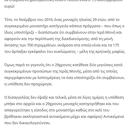
ευρώ!
Τότε, το Νοέμβριο του 2016, ένας μοναχός ηλικίας 29 ετών, από το
συγκεκριμένο μοναστήρι κατήγγειλε κάποια πράγματα – που όπως ο
ίδιος υποστήριζε – διαπίστωσε ότι συμβαίνουν στην Ιερά Μονή και
αφορούν και την περίπτωση της διεκδικούμενης, από τη μονή,
έκτασης των 700 στρεμμάτων, ανάμεσα στα οποία είναι και τα 175
του άρπαξαν εγκέφαλοι του κυκλώματος – μέλη της κρητικής μαφίας.
Όμως παρά το γεγονός ότι ο 29χρονος κατέθεσε δύο μηνύσεις κατά
συγκεκριμένων προσώπων της Ιεράς Μονής, μέσα από τις οποίες
περιγράφονταν με λεπτομέρειες τα όσα υποστηρίζει ότι συμβαίνουν,
η υπόθεση δεν προχώρησε.
Ο Εισαγγελέας δεν έψαξε και τελικά, μέσα σε λίγες ημέρες η υπόθεση
μπήκε στο αρχείο και ο 29χρονος μοναχός κατηγορήθηκε και του
απαγορεύτηκε η είσοδος στο μοναστήρι καθώς στο κελί του
βρέθηκαν εκκλησιαστικά αντικείμενα μέχρι και σφαίρες! Αντικείμενα
που δεν δικαιολογούνταν.