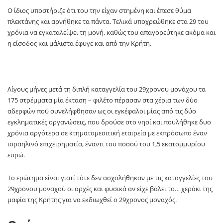
Ο ίδιος υποστήριζε ότι του την είχαν στημένη και έπεσε θύμα
πλεκτάνης και αρνήθηκε τα πάντα. Τελικά υποχρεώθηκε στα 29 του
χρόνια να εγκαταλείψει τη μονή, καθώς του απαγορεύτηκε ακόμα και
η είσοδος και μάλιστα έφυγε και από την Κρήτη.
Λίγους μήνες μετά τη διπλή καταγγελία του 29χρονου μονάχου τα
175 στρέμματα μία έκταση – φιλέτο πέρασαν στα χέρια των δύο
αδερφών πού συνελήφθησαν ως οι εγκέφαλοι μίας από τις δύο
εγκληματικές οργανώσεις, που δρούσε στο νησί και πουλήθηκε δυο
χρόνια αργότερα σε κτηματομεσιτική εταιρεία με εκπρόσωπο έναν
ισραηλινό επιχειρηματία, έναντι του ποσού του 1,5 εκατομμυρίου
ευρώ.
Το ερώτημα είναι γιατί τότε δεν ασχολήθηκαν με τις καταγγελίες του
29χρονου μοναχού οι αρχές και φυσικά αν είχε βάλει το… χεράκι της
μαφία της Κρήτης για να εκδιωχθεί ο 29χρονος μοναχός.