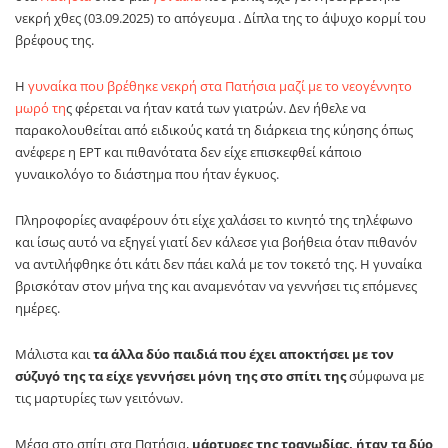
νεκρή χθες (03.09.2025) το απόγευμα . Δίπλα της το άψυχο κορμί του
βρέφους της.
Η
γυναίκα που βρέθηκε νεκρή στα Πατήσια μαζί με το νεογέννητο
μωρό τη
ς φέρεται να ήταν κατά των γιατρών. Δεν ήθελε να
παρακολουθείται από ειδικούς κατά τη διάρκεια της κύησης όπως
ανέφερε η ΕΡΤ και πιθανότατα δεν είχε επισκεφθεί κάποιο
γυναικολόγο το διάστημα που ήταν έγκυος.
Πληροφορίες αναφέρουν ότι είχε χαλάσει το κινητό της τηλέφωνο
και ίσως αυτό να εξηγεί γιατί δεν κάλεσε για βοήθεια όταν πιθανόν
να αντιλήφθηκε ότι κάτι δεν πάει καλά με τον τοκετό της. Η γυναίκα
βρισκόταν στον μήνα της και αναμενόταν να γεννήσει τις επόμενες
ημέρες.
Μάλιστα και
τα άλλα δύο παιδιά που έχει αποκτήσει με τον
σύζυγό της τα είχε γεννήσει μόνη της στο σπίτι της
σύμφωνα με
τις μαρτυρίες των γειτόνων.
Μέσα στο σπίτι στα Πατήσια,
μάρτυρες της τραγωδίας, ήταν τα δύο