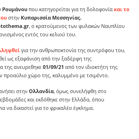
υ
Ρουμάνου
που κατηγορείται για τη δολοφονία
και το
του
στην
Κυπαρισσία Μεσσηνίας.
otothema.gr
, ο κρατούμενος των φυλακών Ναυπλίου
νισμένος εντός του κελιού του.
λληφθεί
για την ανθρωποκτονία της συντρόφου του,
ωθεί ως εξαφάνιση από την ξαδέρφη της
α της ανευρεθηκε
01/09/21
από τον ιδιοκτήτη της
ν προαύλιο χώρο της, καλυμμένο με τσιμέντο.
πανήσει στην
Ολλανδία
, όμως συνελήφθη στο
 εβδομάδες και εκδόθηκε στην Ελλάδα, όπου
ια να δικαστεί για το φρικαλέο έγκλημα.