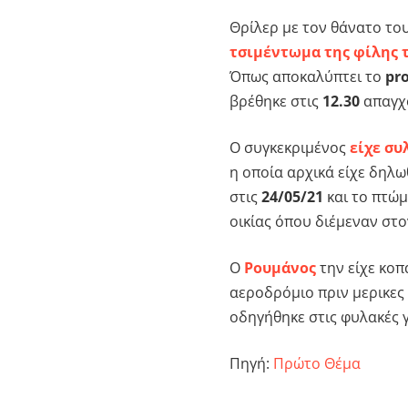
Θρίλερ με τον θάνατο το
τσιμέντωμα της φίλης 
Όπως αποκαλύπτει το
pr
βρέθηκε στις
12.30
απαγχο
Ο συγκεκριμένος
είχε συ
η οποία αρχικά είχε δηλ
στις
24/05/21
και το πτώμ
οικίας όπου διέμεναν στο
Ο
Ρουμάνος
την είχε κο
αεροδρόμιο πριν μερικες
οδηγήθηκε στις φυλακές γ
Πηγή:
Πρώτο Θέμα