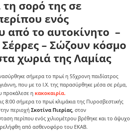
 τη σορό της σε
περίπου ενός
υ από το αυτοκίνητο –
ς Σέρρες – Σώζουν κόσμο
στα χωριά της Λαμίας
 ανασύρθηκε σήμερα το πρωί η 55χρονη παιδίατρος
άννη, που με το Ι.Χ. της παρασύρθηκε μέσα σε ρέμα,
υ προκάλεσε η
κακοκαιρία.
ις 8:00 σήμερα το πρωί κλιμάκια της Πυροσβεστικής
στην περιοχή
Σκοτίνα Πιερίας
, στον
σταση περίπου ενός χιλιομέτρου βρέθηκε και το άψυχο
αρελήφθη από ασθενοφόρο του ΕΚΑΒ.