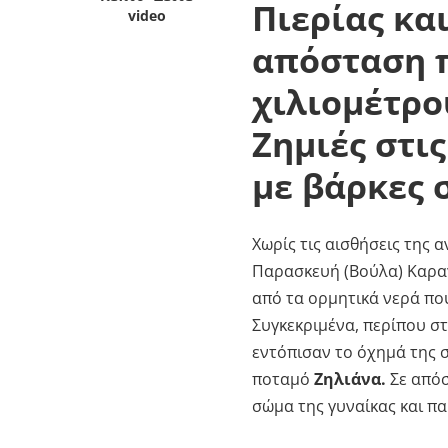
Πιερίας και
video
απόσταση 
χιλιομέτρο
Ζημιές στι
με βάρκες 
Χωρίς τις αισθήσεις της
Παρασκευή (Βούλα) Καραγι
από τα ορμητικά νερά πο
Συγκεκριμένα, περίπου στ
εντόπισαν το όχημά της 
ποταμό
Ζηλιάνα.
Σε από
σώμα της γυναίκας και π