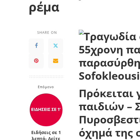
ρέμα
SHARE ON
Επόμενο
Πρόκειται 
παιδιών – Σ
Πυροσβεστι
όχημά της 
Ειδήσεις σε 1
λεπτό- Δείτε