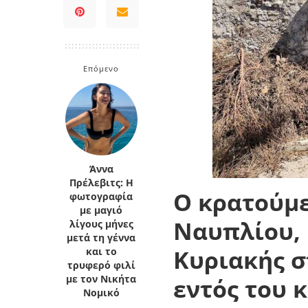
Κρήτη
Πελοπόννησος
Κυκλάδες
Πελοπόννησος
Επόμενο
Άννα
Πρέλεβιτς: Η
Ο κρατούμ
φωτογραφία
με μαγιό
Ναυπλίου, 
λίγους μήνες
μετά τη γέννα
Κυριακής σ
και το
τρυφερό φιλί
με τον Νικήτα
εντός του 
Νομικό