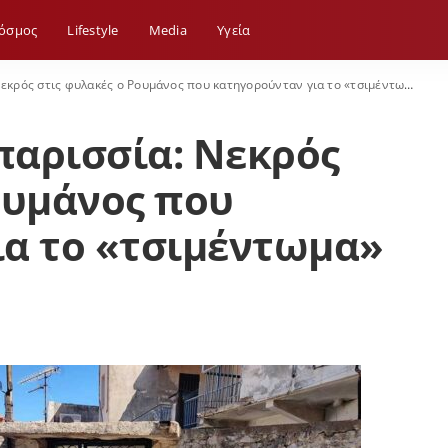
όσμος
Lifestyle
Media
Yγεία
 στις φυλακές ο Ρουμάνος που κατηγορούνταν για το «τσιμέντωμα» της φίλης του
παρισσία: Νεκρός
ουμάνος που
ια το «τσιμέντωμα»