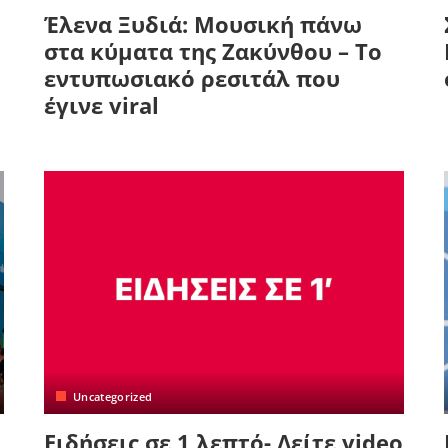
Έλενα Ξυδιά: Μουσική πάνω
στα κύματα της Ζακύνθου – Το
εντυπωσιακό ρεσιτάλ που
έγινε viral
Uncategorized
Ειδήσεις σε 1 λεπτό- Δείτε video