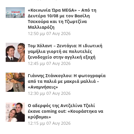
«Κοινωνία Ώρα MEGA» – Από τη
Δευτέρα 10/08 με τον Βασίλη
Τσεκούρα και τη Τζωρτζίνα
Μαλλιαρόζη
12:50 μμ
07 Αυγ 2026
Τομ Χόλαντ – Ζεντάγια: Η ιδιωτική
γαμήλια γιορτή σε πολυτελές
ξενοδοχείο στην αγγλική εξοχή
12:45 μμ
07 Αυγ 2026
Γιάννης Στάνκογλου: Η φωτογραφία
από τα παλιά με μακριά μαλλιά –
«Αναμνήσεις»
12:30 μμ
07 Αυγ 2026
Ο αδερφός της Αντζελίνα Τζολί
έκανε coming out: «Κουράστηκα να
κρύβομαι»
12:15 μμ
07 Αυγ 2026