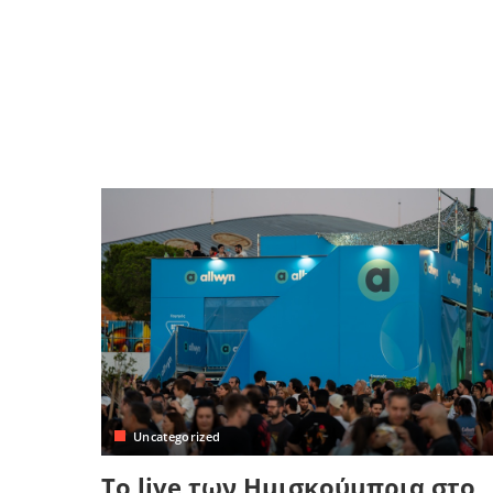
Uncategorized
Το live των Ημισκούμπρια στο