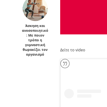
Κρήτη
Πελοπόννησος
Κυκλάδες
Πελοπόννησος
Άσκηση και
ανοσοποιητικό
: Με ποιον
τρόπο η
γυμναστική
Δείτε το video
θωρακίζει τον
οργανισμό