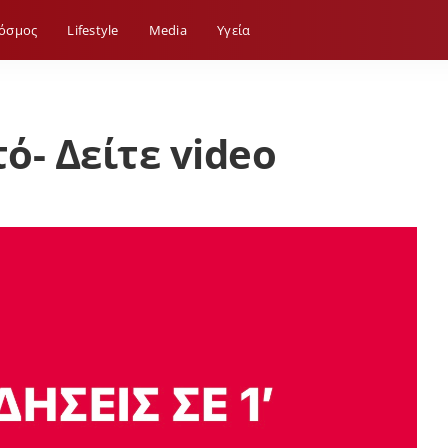
όσμος
Lifestyle
Media
Yγεία
ό- Δείτε video