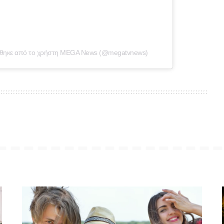
ήθηκε από το χρήστη MEGA News (@megatvnews)