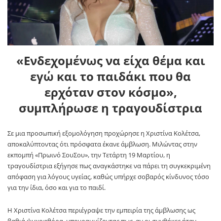
«Ενδεχομένως να είχα θέμα και
εγώ και το παιδάκι που θα
ερχόταν στον κόσμο»,
συμπλήρωσε η τραγουδίστρια
Σε μια προσωπική εξομολόγηση προχώρησε η Χριστίνα Κολέτσα,
αποκαλύπτοντας ότι πρόσφατα έκανε άμβλωση. Μιλώντας στην
εκπομπή «Πρωινό ΣουΣου», την Τετάρτη 19 Μαρτίου, η
τραγουδίστρια εξήγησε πως αναγκάστηκε να πάρει τη συγκεκριμένη
απόφαση για λόγους υγείας, καθώς υπήρχε σοβαρός κίνδυνος τόσο
για την ίδια, όσο και για το παιδί.
Η Χριστίνα Κολέτσα περιέγραψε την εμπειρία της άμβλωσης ως
βαθιά ψυχοφθόρα, υπογραμμίζοντας πως, αν οι συνθήκες ήταν