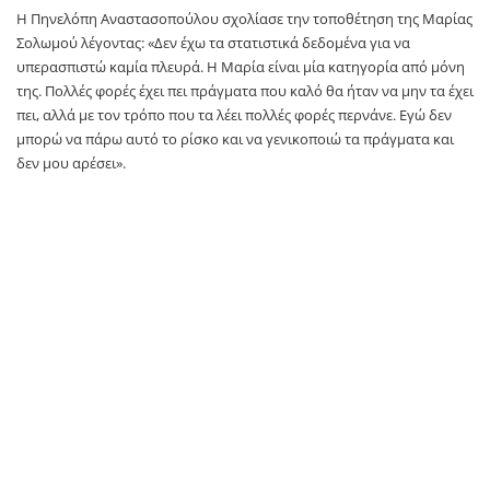
Η Πηνελόπη Αναστασοπούλου σχολίασε την τοποθέτηση της Μαρίας
Σολωμού λέγοντας: «Δεν έχω τα στατιστικά δεδομένα για να
υπερασπιστώ καμία πλευρά. Η Μαρία είναι μία κατηγορία από μόνη
της. Πολλές φορές έχει πει πράγματα που καλό θα ήταν να μην τα έχει
πει, αλλά με τον τρόπο που τα λέει πολλές φορές περνάνε. Εγώ δεν
μπορώ να πάρω αυτό το ρίσκο και να γενικοποιώ τα πράγματα και
δεν μου αρέσει».
Σε άλλο σημείο των δηλώσεών της, η Πηνελόπη Αναστασοπούλου
σχολίασε τα όσα είχε πει ο Χάρης Βαρθακούρης για τη συζύγο του.
Συγκεκριμένα, ο τραγουδιστής είχε δηλώσει: «Η θέση της Αντελίνας
είναι στο σπίτι, γιατί οι κόρες μας την έχουν ακόμα ανάγκη». Η
ηθοποιός εξήγησε πως εφόσον υπάρχει δίκαιη συνεννόηση ανάμεσα
στο ζευγάρι, είναι αποδεκτό να μείνει η γυναίκα στο σπίτι και να
επικεντρωθεί στην ανατροφή των παιδιών τους. Είναι λάθος όμως να
επιβάλλεται μονομερώς η απόφαση. Συγκεκριμένα, σημείωσε: «Αν
συμφωνεί η Αντελίνα… Αν σε ένα σπίτι υπάρχει μία συνεννόηση που
είναι δίκαιη κι έχει αποφασίσει η γυναίκα να μην εργάζεται και να