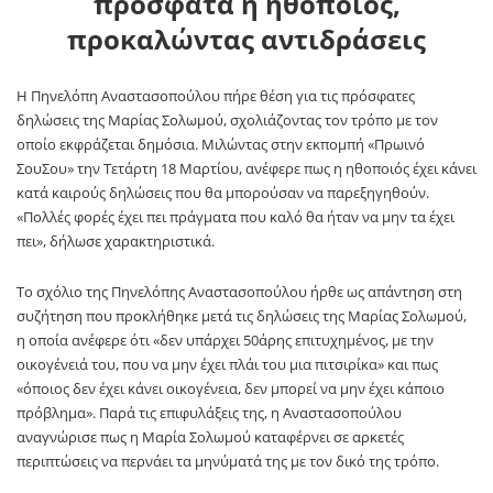
πρόσφατα η ηθοποιός,
προκαλώντας αντιδράσεις
Η Πηνελόπη Αναστασοπούλου πήρε θέση για τις πρόσφατες
δηλώσεις της Μαρίας Σολωμού, σχολιάζοντας τον τρόπο με τον
οποίο εκφράζεται δημόσια. Μιλώντας στην εκπομπή «Πρωινό
ΣουΣου» την Τετάρτη 18 Μαρτίου, ανέφερε πως η ηθοποιός έχει κάνει
κατά καιρούς δηλώσεις που θα μπορούσαν να παρεξηγηθούν.
«Πολλές φορές έχει πει πράγματα που καλό θα ήταν να μην τα έχει
πει», δήλωσε χαρακτηριστικά.
Το σχόλιο της Πηνελόπης Αναστασοπούλου ήρθε ως απάντηση στη
συζήτηση που προκλήθηκε μετά τις δηλώσεις της Μαρίας Σολωμού,
η οποία ανέφερε ότι «δεν υπάρχει 50άρης επιτυχημένος, με την
οικογένειά του, που να μην έχει πλάι του μια πιτσιρίκα» και πως
«όποιος δεν έχει κάνει οικογένεια, δεν μπορεί να μην έχει κάποιο
πρόβλημα». Παρά τις επιφυλάξεις της, η Αναστασοπούλου
αναγνώρισε πως η Μαρία Σολωμού καταφέρνει σε αρκετές
περιπτώσεις να περνάει τα μηνύματά της με τον δικό της τρόπο.