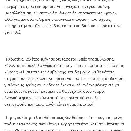
διαφορετικές, θα επιθυμούσε να συνεχίσει την εγκυμοσύνη.
Παράλληλα, σημείωσε πως δεν ένιωσε ότι επρόκειτο για «φόνο»,
αλλά για μια δύσκολη, πλην αναγκαία απόφαση, που είχε ως
κριτήριο την ασφάλεια της ίδιας και του παιδιού που επρόκειτο να
γεννηθεί.
Η Χριστίνα Κολέτσα εξήγησε ότι τάσσεται υπέρ της άμβλωσης,
κάνοντας παράλληλα γνωστό ότι προχώρησε πρόσφατα σε διακοπή
κύησης. «Είμαι υπέρ της άμβλωσης, επειδή μου συνέβη κάποια
στιγμή πρόσφατα κιόλας να πρέπει να προβώ σε αυτή τη διαδικασία
για λόγους υγείας και αν δεν το έκανα αυτό, ενδεχομένως να είχα
θέμα και εγώ και το παιδάκι που θα ερχόταν στον κόσμο.
Αναγκάστηκα να το κάνω αυτό. Με πόνεσε πάρα πολύ,
στενοχωρήθηκα πάρα πολύ», είπε χαρακτηριστικά.
Η τραγουδίστρια ξεκαθάρισε πως δεν θεώρησε ότι η συγκεκριμένη
πράξη ήταν φόνος, αντιθέτως, θεώρησε ότι ήταν κάτι που έπρεπε να
γίνει. «Σε καμία περίπτωση όμως δεν ένιωσα ότι ήταν φόνος, ένιωσα