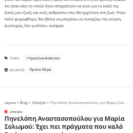
ότι ήταν κάτι το οποίο ήταν απαραίτητο να γίνει για το καλό της
δικής μου ζωής και ενός ανθρώπου που θα ερχότανε στη ζωή. Ήταν
πολύ ψυχοφθόρο, θα ήθελα να μπορέσω να συνεχίσω την κύηση.
Δυστυχώς, δεν γινόταν», ανέφερε.
TAGS:
Χριστίνα Κολέτσα
Πρώτο Θέμα
SOURCE:
Layout
>
Blog
>
Lifestyle
>
Πηνελόπη Αναστασοπούλου για Μαρία Σολωμού: Έχει πει πράγματα που καλό θα ήταν να μην τα έχει πει
Lifestyle
Πηνελόπη Αναστασοπούλου για Μαρία
Σολωμού: Έχει πει πράγματα που καλό