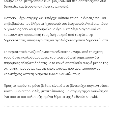
Κουρνίκοβα, με την οποία είναι μαζί εδώ και περισσότερες από δύο
δεκαετίες και έχουν αποκτήσει τρία παιδιά.
Ωστόσο, μέχρι στιγμής δεν υπάρχει κάποια επίσημη ένδειξη που να
επιβεβαιώνει προβλήματα ή χωρισμό του ζευγαριού. Αντίθετα, τόσο
ο Ιγκλέσιας όσο και η Κουρνίκοβα έχουν επιλέξει διαχρονικά να
κρατούν την προσωπική τους ζωή μακριά από τα φώτα της
δημοσιότητας, αποφεύγοντας να σχολιάζουν σχετικά δημοσιεύματα.
Το περιστατικό αναζωπύρωσε το ενδιαφέρον γύρω από τη σχέση
τους, όμως πολλοί θαυμαστές του τραγουδιστή σημείωσαν ότι
παρόμοιες αλληλεπιδράσεις με το κοινό αποτελούν συχνά μέρος της
σκηνικής παρουσίας και της επικοινωνίας που αναπτύσσουν οι
καλλιτέχνες κατά τη διάρκεια των συναυλιών τους.
Προς το παρόν, το μόνο βέβαιο είναι ότι το βίντεο έχει συγκεντρώσει
εκατομμύρια προβολές, μετατρέποντας μια στιγμή της συναυλίας σε
ένα από τα πιο πολυσυζητημένα θέματα της διεθνούς showbiz.