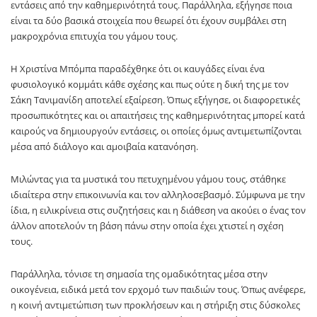
εντάσεις από την καθημερινότητά τους. Παράλληλα, εξήγησε ποια
είναι τα δύο βασικά στοιχεία που θεωρεί ότι έχουν συμβάλει στη
μακροχρόνια επιτυχία του γάμου τους.
Η Χριστίνα Μπόμπα παραδέχθηκε ότι οι καυγάδες είναι ένα
φυσιολογικό κομμάτι κάθε σχέσης και πως ούτε η δική της με τον
Σάκη Τανιμανίδη αποτελεί εξαίρεση. Όπως εξήγησε, οι διαφορετικές
προσωπικότητες και οι απαιτήσεις της καθημερινότητας μπορεί κατά
καιρούς να δημιουργούν εντάσεις, οι οποίες όμως αντιμετωπίζονται
μέσα από διάλογο και αμοιβαία κατανόηση.
Μιλώντας για τα μυστικά του πετυχημένου γάμου τους, στάθηκε
ιδιαίτερα στην επικοινωνία και τον αλληλοσεβασμό. Σύμφωνα με την
ίδια, η ειλικρίνεια στις συζητήσεις και η διάθεση να ακούει ο ένας τον
άλλον αποτελούν τη βάση πάνω στην οποία έχει χτιστεί η σχέση
τους.
Παράλληλα, τόνισε τη σημασία της ομαδικότητας μέσα στην
οικογένεια, ειδικά μετά τον ερχομό των παιδιών τους. Όπως ανέφερε,
η κοινή αντιμετώπιση των προκλήσεων και η στήριξη στις δύσκολες