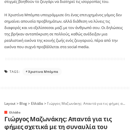
στιγμές βοηθούν το ζευγάρι να διατηρεί τις ισορροπίες του.
Η Χριστίνα Μπόμπα υπογράμμισε ότι ένας επιτυχημένος γάμος δεν
σημαίνει απουσία προβλημάτων, αλλά διάθεση να λύνεις τις
διαφορές και να εξελίσσεσαι μαζί με τον άνθρωπό σου. Οι δηλώσεις
της βρήκαν ανταπόκριση σε πολλούς, καθώς ανέδειξαν μια
ρεαλιστική εικόνα της κοινής ζωής ενός ζευγαριού, πέρα από την
εικόνα που συχνά προβάλλεται στα social media.
TAGS:
Χριστινα Μπόμπα
Layout
>
Blog
>
Ελλάδα
>
Γιώργος Μαζωνάκης: Απαντά για τις φήμες σχετικά με τη συναυλία του
Ελλάδα
Γιώργος Μαζωνάκης: Απαντά για τις
φήμες σχετικά με τη συναυλία του