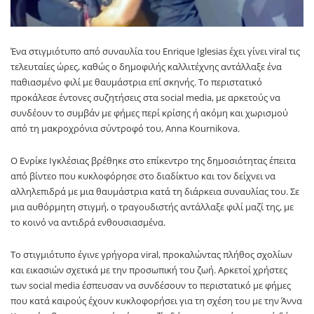
Ένα στιγμιότυπο από συναυλία του
Enrique Iglesias
έχει γίνει viral τις
τελευταίες ώρες, καθώς ο δημοφιλής καλλιτέχνης αντάλλαξε ένα
παθιασμένο φιλί με θαυμάστρια επί σκηνής. Το περιστατικό
προκάλεσε έντονες συζητήσεις στα social media, με αρκετούς να
συνδέουν το συμβάν με φήμες περί κρίσης ή ακόμη και χωρισμού
από τη μακροχρόνια σύντροφό του,
Anna Kournikova
.
Ο Ενρίκε Ιγκλέσιας βρέθηκε στο επίκεντρο της δημοσιότητας έπειτα
από βίντεο που κυκλοφόρησε στο διαδίκτυο και τον δείχνει να
αλληλεπιδρά με μια θαυμάστρια κατά τη διάρκεια συναυλίας του. Σε
μια αυθόρμητη στιγμή, ο τραγουδιστής αντάλλαξε φιλί μαζί της, με
το κοινό να αντιδρά ενθουσιασμένα.
Το στιγμιότυπο έγινε γρήγορα viral, προκαλώντας πλήθος σχολίων
και εικασιών σχετικά με την προσωπική του ζωή. Αρκετοί χρήστες
των social media έσπευσαν να συνδέσουν το περιστατικό με φήμες
που κατά καιρούς έχουν κυκλοφορήσει για τη σχέση του με την Άννα