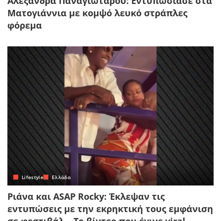
Αλεξάνδρα Παναγιώταρου: Εντυπωσίασε στα
Ματογιάννια με κομψό λευκό στράπλες
φόρεμα
Lifestyle
Ελλάδα
Ριάνα και ASAP Rocky: Έκλεψαν τις
εντυπώσεις με την εκρηκτική τους εμφάνιση
σε φεστιβάλ – Το βίντεο που έγινε viral