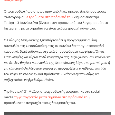
Ο τραγουδιστής, ο οποίος πριν από λίγες ημέρες είχε δημοσιεύσει
φωτογραφία
με τραύματα στο πρόσωπό του
, δημοσίευσε την
Τετάρτη 3 Ιουνίου ένα βίντεο στον προσωπικό του λογαριασμό στο
Instagram, με τα σημάδια να είναι ακόμα εμφανή πάνω του.
Ο Γιώργος Μαζωνάκης ξεκαθάρισε ότι η προγραμματισμένη
συναυλία στη Θεσσαλονίκη στις 10 Ιουνίου θα πραγματοποιηθεί
κανονικά, διαψεύδοντας σχετικά δημοσιεύματα και φήμες. Όπως
είπε: «
Κυρίες και κύριοι πολύ καλησπέρα σας. Μην ξανακούσω κανέναν να
πει ότι δεν θα γίνει η συναυλία της Θεσσαλονίκης λόγω του ματιού μου ή
για κάποιον άλλο λόγο που μπορεί να προφασίζεται ο καθένας, γιατί θα
του κόψω το κεφάλι ε;»
και πρόσθεσε
: «Ελάτε να αγαπηθούμε, να
μαζωχτούμε, να βρεθούμε. Hello
».
Την Κυριακή 31 Μαΐου, ο τραγουδιστής μοιράστηκε στα social
media
τη φωτογραφία με τα σημάδια στο πρόσωπό του
,
προκαλώντας ανησυχία στους θαυμαστές του.