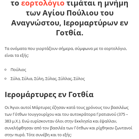
το
εορτολόγιο
τιμάται η μνήμη
των Αγίου Πούλιου του
Αναγνώστου, Ιερομαρτύρων εν
Γοτθία.
Τα ονόματα που γιορτάζουν σήμερα, σύμφωνα με το εορτολόγιο,
είναι τα εξής:
Πούλιος
Σύλα, Σύλια, Σύλη, Σύλας, Σύλλας, Σύλος
Ιερομάρτυρες εν Γοτθία
Οι Άγιοι αυτοί Μάρτυρες έζησαν κατά τους χρόνους του βασιλέως
των Γότθων Ιουγγουρίχου και του αυτοκράτορα Γρατιανού (375 –
383 μ.Χ.). Ενώ ευρίσκονταν όλοι στην Εκκλησία και έψαλλαν,
συνελήφθησαν από τον βασιλέα των Γότθων και ρίχθηκαν ζωντανοί
στην πυρά. Τότε συνέβη και το εξής: