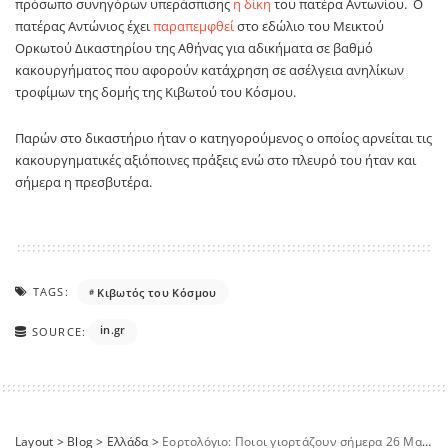
πρόσωπο συνηγόρων υπεράσπισης
η δίκη
του πατέρα Αντωνίου. Ο
πατέρας Αντώνιος έχει
παραπεμφθεί
στο εδώλιο του Μεικτού
Ορκωτού Δικαστηρίου της Αθήνας για αδικήματα σε βαθμό
κακουργήματος που αφορούν κατάχρηση σε ασέλγεια ανηλίκων
τροφίμων της δομής της Κιβωτού του Κόσμου.
Παρών στο δικαστήριο ήταν ο κατηγορούμενος ο οποίος αρνείται τις
κακουργηματικές αξιόποινες πράξεις ενώ στο πλευρό του ήταν και
σήμερα η πρεσβυτέρα.
TAGS:
Κιβωτός του Κόσμου
in.gr
SOURCE:
Layout
>
Blog
>
Ελλάδα
>
Εορτολόγιο: Ποιοι γιορτάζουν σήμερα 26 Μαρτίου 2025