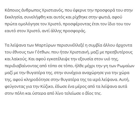
Κάποιος άνθρωπος Χριστιανός, που έφερνε την προσφορά του στην
Εκκλησία, συνελήφθη και αυτός και ρίχθηκε στην φωτιά, αφού
πρώτα ομολόγησε τον Χριστό, προσφέροντας έτσι τον ίδιο του τον
εαυτό στον Χριστό, αντί άλλης προσφοράς.
Τα λείψανα των Μαρτύρων περισυνέλλεξέ η συμβία άλλου άρχοντα
του έθνους των Γότθων, που ήταν Χριστιανή, μαζί με πρεσβυτέρους
και λαϊκούς. Και αφού εγκατέλειψε την εξουσία στον υιό της,
περιδιαβαίνοντας από τόπο σε τόπο, ήλθε μέχρι την γη των Ρωμαίων
μαζί με την θυγατέρα της. στην συνέχεια αναχώρησε για την χώρα
της, αφού κληροδότησε στην θυγατέρα της τα ιερά λείψανα. Αυτή,
φεύγοντας για την Κύζικο, έδωσε ένα μέρος από τα λείψανα αυτά
στην πόλη και ύστερα από λίγο τελείωσε ο βίος της.
Οι Άγιοι αυτοί είναι: οι δύο Πρεσβύτεροι, Βαθούσης (ή Ααθούσης) και
Ουίρκας (ή Ούηρικας) με τους δύο γιους του και τις τρεις θυγατέρες
του και Αρπύλας ο μοναχός, οι λαϊκοί, Αβήπας, Αγνάς (ή Αγγιάς), Ρύαξ
(ή Ρυΐας), Ηγάθραξ, Ησκόος (ή Ησκόης), Σύλλας, Σίγητζας (ή
Σίδητζας), Σουηρίλλας, Σεΐμβλας, Θέρμας (ή Θέρθας). Φίλγας και από