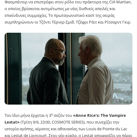
Φασμπέντερ να επιστρέφει στον ρόλο του πράκτορα της CIA Martian,
ο οποίος βρίσκεται αντιμέτωπος με νέες διεθνείς απειλές και
επικίνδυνες συμμαχίες. Το πρωταγωνιστικό καστ της σειράς
συμπληρώνουν οι Τζόντι Τέρνερ-Σμιθ, Τζέφρι Ράιτ και Ρίτσαρντ Γκιρ.
η
Τον ίδιο μήνα έρχεται η 3
σεζόν του
«Anne Rice’s: The Vampire
Lestat»
(Τρίτη 9/6, 23:00, COSMOTE SERIES), που συνεχίζει την
ιστορία αγάπης, αίματος και αθανασίας των Louis de Pointe du Lac
και Lestat de Lioncourt. Στον νέο κύκλο, ο Lestat αποφασίζει να πάρει