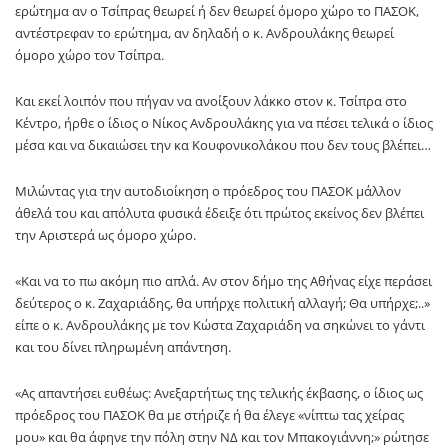
ερώτημα αν ο Τσίπρας θεωρεί ή δεν θεωρεί όμορο χώρο το ΠΑΣΟΚ,
αντέστρεφαν το ερώτημα, αν δηλαδή ο κ. Ανδρουλάκης θεωρεί
όμορο χώρο τον Τσίπρα.
Και εκεί λοιπόν που πήγαν να ανοίξουν λάκκο στον κ. Τσίπρα στο
Κέντρο, ήρθε ο ίδιος ο Νίκος Ανδρουλάκης για να πέσει τελικά ο ίδιος
μέσα και να δικαιώσει την κα Κουφονικολάκου που δεν τους βλέπει…
Μιλώντας για την αυτοδιοίκηση ο πρόεδρος του ΠΑΣΟΚ μάλλον
άθελά του και απόλυτα φυσικά έδειξε ότι πρώτος εκείνος δεν βλέπει
την Αριστερά ως όμορο χώρο.
«Και να το πω ακόμη πιο απλά. Αν στον δήμο της Αθήνας είχε περάσει
δεύτερος ο κ. Ζαχαριάδης, θα υπήρχε πολιτική αλλαγή; Θα υπήρχε;..»
είπε ο κ. Ανδρουλάκης με τον Κώστα Ζαχαριάδη να σηκώνει το γάντι
και του δίνει πληρωμένη απάντηση.
«Ας απαντήσει ευθέως: Ανεξαρτήτως της τελικής έκβασης, ο ίδιος ως
πρόεδρος του ΠΑΣΟΚ θα με στήριζε ή θα έλεγε «νίπτω τας χείρας
μου» και θα άφηνε την πόλη στην ΝΔ και τον Μπακογιάννη;» ρώτησε