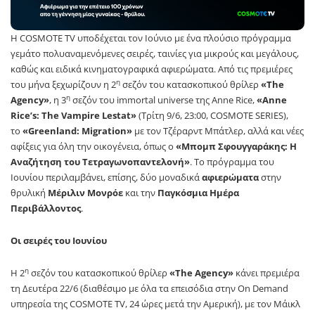
Η COSMOTE TV υποδέχεται τον Ιούνιο με ένα πλούσιο πρόγραμμα
γεμάτο πολυαναμενόμενες σειρές, ταινίες για μικρούς και μεγάλους,
καθώς και ειδικά κινηματογραφικά αφιερώματα. Από τις πρεμιέρες
η
του μήνα ξεχωρίζουν η 2
σεζόν του κατασκοπικού θρίλερ
«The
η
Agency»
, η 3
σεζόν του immortal universe της Anne Rice,
«Anne
Rice’s: The Vampire Lestat»
(Τρίτη 9/6, 23:00, COSMOTE SERIES),
το
«Greenland: Migration»
με τον Τζέραρντ Μπάτλερ, αλλά και νέες
αφίξεις για όλη την οικογένεια, όπως ο
«Μπομπ Σφουγγαράκης: Η
Αναζήτηση του
Τετραγωνοπαντελονή»
. Το πρόγραμμα του
Ιουνίου περιλαμβάνει, επίσης, δύο μοναδικά
αφιερώματα
στην
θρυλική
Μέριλιν Μονρόε
και την
Παγκόσμια Ημέρα
Περιβάλλοντος
.
Οι σειρές του Ιουνίου
η
Η 2
σεζόν του κατασκοπικού θρίλερ
«The Agency»
κάνει πρεμιέρα
τη Δευτέρα 22/6 (διαθέσιμο με όλα τα επεισόδια στην On Demand
υπηρεσία της COSMOTE TV, 24 ώρες μετά την Αμερική), με τον Μάικλ