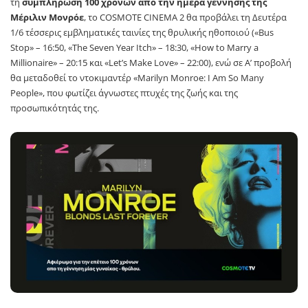
τη
συμπλήρωση 100 χρόνων από την ημέρα γέννησης της
Μέριλιν Μονρόε
, το COSMOTE CINEMA 2 θα προβάλει τη Δευτέρα
1/6 τέσσερις εμβληματικές ταινίες της θρυλικής ηθοποιού («Bus
Stop» – 16:50, «The Seven Year Itch» – 18:30, «How to Marry a
Millionaire» – 20:15 και «Let’s Make Love» – 22:00), ενώ σε Α’ προβολή
θα μεταδοθεί το ντοκιμαντέρ «Marilyn Monroe: I Am So Many
People», που φωτίζει άγνωστες πτυχές της ζωής και της
προσωπικότητάς της.