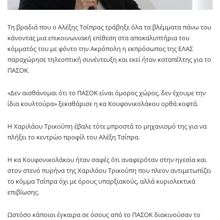
Τη βραδιά που ο Αλέξης Τσίπρας τράβηξε όλα τα βλέμματα πάνω του
κάνοντας μια επικοινωνιακή επίθεση στα αποκαλυπτήρια του
κόμματός του με φόντο την Ακρόπολη η εκπρόσωπος της ΕΛΑΣ
παραχώρησε τηλεοπτική συνέντευξη και εκεί ήταν καταπέλτης για το
ΠΑΣΟΚ.
«Δεν αισθάνομαι ότι το ΠΑΣΟΚ είναι όμορος χώρος, δεν έχουμε την
ίδια κουλτούρα» ξεκαθάρισε η κα Κουφονικολάκου ορθά κοφτά.
Η Χαριλάου Τρικούπη έβαλε τότε μπροστά το μηχανισμό της για να
πλήξει το κεντρώο προφίλ του Αλέξη Τσίπρα.
Η κα Κουφονικολάκου ήταν σαφές ότι αναφερόταν στην ηγεσία και
στον στενό πυρήνα της Χαριλάου Τρικούπη που πλεον αντιμετωπίζει
το κόμμα Τσίπρα όχι με όρους υπαρξιακούς, αλλά κυριολεκτικά
επιβίωσης.
Ωστόσο κάποιοι έγκαιρα σε όσους από το ΠΑΣΟΚ διακινούσαν το