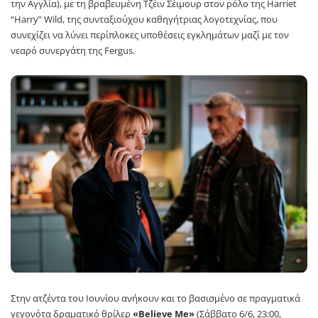
την Αγγλία), με τη βραβευμένη Τζέιν Σέιμουρ στον ρόλο της Harriet
“Harry” Wild, της συνταξιούχου καθηγήτριας λογοτεχνίας, που
συνεχίζει να λύνει περίπλοκες υποθέσεις εγκλημάτων μαζί με τον
νεαρό συνεργάτη της Fergus.
Στην ατζέντα του Ιουνίου ανήκουν και το βασισμένο σε πραγματικά
γεγονότα δραματικό θρίλερ
«Believe Me»
(Σάββατο 6/6, 23:00,