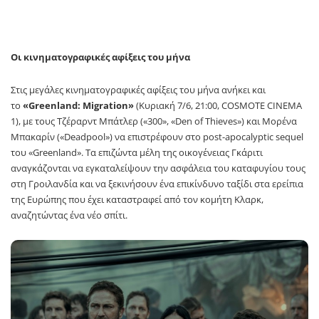
Οι κινηματογραφικές αφίξεις του μήνα
Στις μεγάλες κινηματογραφικές αφίξεις του μήνα ανήκει και
το
«Greenland: Migration»
(Κυριακή 7/6, 21:00, COSMOTE CINEMA
1), με τους Τζέραρντ Μπάτλερ («300», «Den of Thieves») και Μορένα
Μπακαρίν («Deadpool») να επιστρέφουν στο post-apocalyptic sequel
του «Greenland». Τα επιζώντα μέλη της οικογένειας Γκάριτι
αναγκάζονται να εγκαταλείψουν την ασφάλεια του καταφυγίου τους
στη Γροιλανδία και να ξεκινήσουν ένα επικίνδυνο ταξίδι στα ερείπια
της Ευρώπης που έχει καταστραφεί από τον κομήτη Κλαρκ,
αναζητώντας ένα νέο σπίτι.