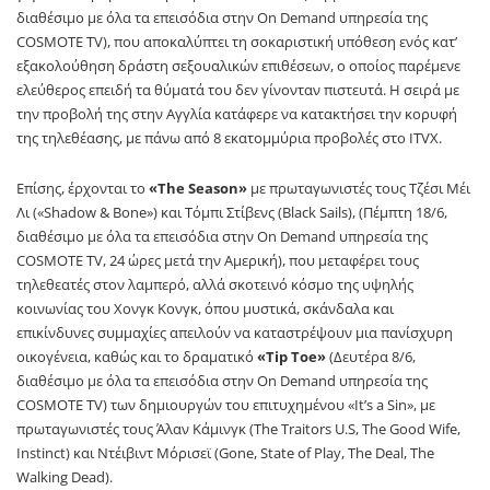
διαθέσιμο με όλα τα επεισόδια στην On Demand υπηρεσία της
COSMOTE TV), που αποκαλύπτει τη σοκαριστική υπόθεση ενός κατ’
εξακολούθηση δράστη σεξουαλικών επιθέσεων, ο οποίος παρέμενε
ελεύθερος επειδή τα θύματά του δεν γίνονταν πιστευτά.
Η σειρά με
την προβολή της στην Αγγλία κατάφερε να κατακτήσει την κορυφή
της τηλεθέασης, με πάνω από 8 εκατομμύρια προβολές στο ITVX.
Επίσης, έρχονται το
«The Season»
με πρωταγωνιστές τους Τζέσι Μέι
Λι («Shadow & Bone») και Τόμπι Στίβενς (Black Sails), (Πέμπτη 18/6,
διαθέσιμο με όλα τα επεισόδια στην On Demand υπηρεσία της
COSMOTE TV, 24 ώρες μετά την Αμερική), που μεταφέρει τους
τηλεθεατές στον λαμπερό, αλλά σκοτεινό κόσμο της υψηλής
κοινωνίας του Χονγκ Κονγκ, όπου μυστικά, σκάνδαλα και
επικίνδυνες συμμαχίες απειλούν να καταστρέψουν μια πανίσχυρη
οικογένεια, καθώς και το δραματικό
«Tip Toe»
(Δευτέρα 8/6,
διαθέσιμο με όλα τα επεισόδια στην On Demand υπηρεσία της
COSMOTE TV) των δημιουργών του επιτυχημένου «It’s a Sin», με
πρωταγωνιστές τους Άλαν Κάμινγκ (The Traitors U.S, The Good Wife,
Instinct) και Ντέιβιντ Μόρισεϊ (Gone, State of Play, The Deal, The
Walking Dead).