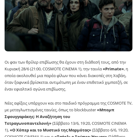
Οι φαν των θρίλερ επιβίωσης θα έχουν στη διάθεσή τους, από την
Κυριακή 28/6 (21:00, COSMOTE CINEMA 1), την ταινία
«Primate»
, η
οποία ακολουθεί μια παρέα φίλων που κάνει διακοπές στη Χαβάη,
όταν ξαφνικά βρίσκεται αντιμέτωπη με έναν επιθετικό χιμπατζή, σε
έναν εφιαλτικό αγώνα επιβίωσης.
Νέες αφίξεις υπάρχουν και στο παιδικό πρόγραμμα της COSMOTE TV,
με μεταγλωττισμένες ταινίες, όπως το blockbuster
«Μπομπ
Σφουγγαράκης: Η Αναζήτηση του
Τετραγωνοπαντελονή»
(Σάββατο 13/6, 19:20, COSMOTE CINEMA
1),
«Ο Χόπερ και το Μυστικό της Μαρμότας»
(Σάββατο 6/6, 19:20,
COSMOTE CINEMA 1) και ο
«Τσάρλι ο Σούπερ-Ήρωας»
(Σάββατο