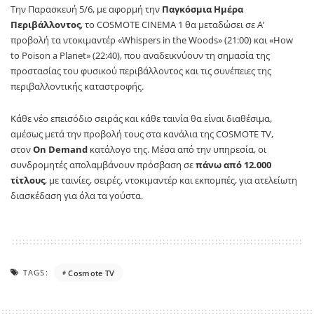
Την Παρασκευή 5/6, με αφορμή την
Παγκόσμια Ημέρα
Περιβάλλοντος
, το COSMOTE CINEMA 1 θα μεταδώσει σε Α’
προβολή τα ντοκιμαντέρ «Whispers in the Woods» (21:00) και «How
to Poison a Planet» (22:40), που αναδεικνύουν τη σημασία της
προστασίας του φυσικού περιβάλλοντος και τις συνέπειες της
περιβαλλοντικής καταστροφής.
Κάθε νέο επεισόδιο σειράς και κάθε ταινία θα είναι διαθέσιμα,
αμέσως μετά την προβολή τους στα κανάλια της COSMOTE TV,
στον
On Demand
κατάλογο της. Μέσα από την υπηρεσία, οι
συνδρομητές απολαμβάνουν πρόσβαση σε
πάνω από 12.000
τίτλους
, με ταινίες, σειρές, ντοκιμαντέρ και εκπομπές, για ατελείωτη
διασκέδαση για όλα τα γούστα.
TAGS:
Cosmote TV