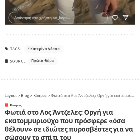
TAGS:
Κατερίνα Λάσπα
Πρώτο Θέμα
SOURCE:
Layout
>
Blog
>
Κόσμος
>
Φωτιά στο Λος Άντζελες: Οργή για εκατομμυριούχο που πρόσφερε «όσα θέλουν» σε ιδιώτες πυροσβέστες για να σώσουν το σπίτι του
Κόσμος
Φωτιά στο Λος Άντζελες: Οργή για
εκατομμυριούχο που πρόσφερε «όσα
θέλουν» σε ιδιώτες πυροσβέστες για να
σώσουν το σπίτι του