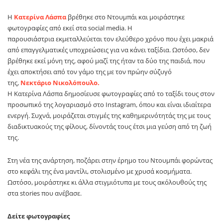
Η
Κατερίνα Λάσπα
βρέθηκε στο Ντουμπάι και μοιράστηκε
φωτογραφίες από εκεί στα social media. Η
παρουσιάστρια εκμεταλλεύεται τον ελεύθερο χρόνο που έχει μακριά
από επαγγελματικές υποχρεώσεις για να κάνει ταξίδια. Ωστόσο, δεν
βρέθηκε εκεί μόνη της, αφού μαζί της ήταν τα δύο της παιδιά, που
έχει αποκτήσει από τον γάμο της με τον πρώην σύζυγό
της,
Νεκτάριο Νικολόπουλο.
Η Κατερίνα Λάσπα δημοσίευσε φωτογραφίες από το ταξίδι τους στον
προσωπικό της λογαριασμό στο Instagram, όπου και είναι ιδιαίτερα
ενεργή. Συχνά, μοιράζεται στιγμές της καθημερινότητάς της με τους
διαδικτυακούς της φίλους, δίνοντάς τους έτσι μια γεύση από τη ζωή
της.
Στη νέα της ανάρτηση, ποζάρει στην έρημο του Ντουμπάι φορώντας
στο κεφάλι της ένα μαντίλι, στολισμένο με χρυσά κοσμήματα.
Ωστόσο, μοιράστηκε κι άλλα στιγμιότυπα με τους ακόλουθούς της
στα stories που ανέβασε.
Δείτε φωτογραφίες