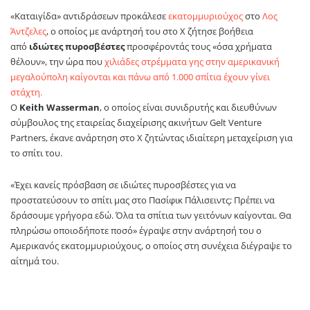
«Καταιγίδα» αντιδράσεων προκάλεσε
εκατομμυριούχος
στο
Λος
Άντζελες
, ο οποίος με ανάρτησή του στο Χ ζήτησε βοήθεια
από
ιδιώτες πυροσβέστες
προσφέροντάς τους «όσα χρήματα
θέλουν», την ώρα που
χιλιάδες στρέμματα γης στην αμερικανική
μεγαλούπολη καίγονται και πάνω από 1.000 σπίτια έχουν γίνει
στάχτη.
Ο
Keith Wasserman
, ο οποίος είναι συνιδρυτής και διευθύνων
σύμβουλος της εταιρείας διαχείρισης ακινήτων Gelt Venture
Partners, έκανε ανάρτηση στο Χ ζητώντας ιδιαίτερη μεταχείριση για
το σπίτι του.
«Έχει κανείς πρόσβαση σε ιδιώτες πυροσβέστες για να
προστατεύσουν το σπίτι μας στο Πασίφικ Πάλισειντς; Πρέπει να
δράσουμε γρήγορα εδώ. Όλα τα σπίτια των γειτόνων καίγονται. Θα
πληρώσω οποιοδήποτε ποσό» έγραψε στην ανάρτησή του ο
Αμερικανός εκατομμυριούχους, ο οποίος στη συνέχεια διέγραψε το
αίτημά του.