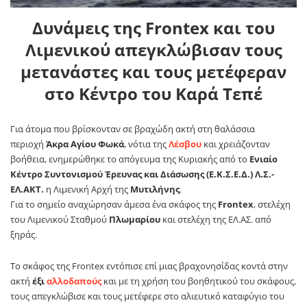
Δυνάμεις της Frontex και του
Λιμενικού απεγκλώβισαν τους
μετανάστες και τους μετέφεραν
στο Κέντρο του Καρά Τεπέ
Για άτομα που βρίσκονταν σε βραχώδη ακτή στη θαλάσσια
περιοχή
Άκρα Αγίου Φωκά
, νότια της
Λέσβου
και χρειάζονταν
βοήθεια, ενημερώθηκε το απόγευμα της Κυριακής από το
Ενιαίο
Κέντρο Συντονισμού Έρευνας και Διάσωσης (Ε.Κ.Σ.Ε.Δ.) Λ.Σ.-
ΕΛ.ΑΚΤ.
η Λιμενική Αρχή της
Μυτιλήνης
.
Για το σημείο αναχώρησαν άμεσα ένα σκάφος της
Frontex
, στελέχη
του Λιμενικού Σταθμού
Πλωμαρίου
και στελέχη της ΕΛ.ΑΣ. από
ξηράς.
Το σκάφος της Frontex εντόπισε επί μιας βραχονησίδας κοντά στην
ακτή
έξι
αλλοδαπούς
και με τη χρήση του βοηθητικού του σκάφους,
τους απεγκλώβισε και τους μετέφερε στο αλιευτικό καταφύγιο του