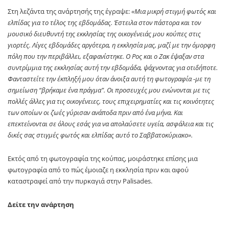
Στη λεζάντα της ανάρτησής της έγραψε:
«Μια μικρή στιγμή φωτός και
ελπίδας για το τέλος της εβδομάδας. Έστειλα στον πάστορα και τον
μουσικό διευθυντή της εκκλησίας της οικογένειάς μου κούπες στις
γιορτές. Λίγες εβδομάδες αργότερα, η εκκλησία μας, μαζί με την όμορφη
πόλη που την περιβάλλει, εξαφανίστηκε. Ο Ρος και ο Ζακ έψαξαν στα
συντρίμμια της εκκλησίας αυτή την εβδομάδα, ψάχνοντας για οτιδήποτε.
Φανταστείτε την έκπληξή μου όταν άνοιξα αυτή τη φωτογραφία -με τη
σημείωση “βρήκαμε ένα πράγμα”. Οι προσευχές μου ενώνονται με τις
πολλές άλλες για τις οικογένειες, τους επιχειρηματίες και τις κοινότητες
των οποίων οι ζωές γύρισαν ανάποδα πριν από ένα μήνα. Και
επεκτείνονται σε όλους εσάς για να απολαύσετε υγεία, ασφάλεια και τις
δικές σας στιγμές φωτός και ελπίδας αυτό το Σαββατοκύριακο».
Εκτός από τη φωτογραφία της κούπας, μοιράστηκε επίσης μια
φωτογραφία από το πώς έμοιαζε η εκκλησία πριν και αφού
καταστραφεί από την πυρκαγιά στην Palisades.
Δείτε την ανάρτηση