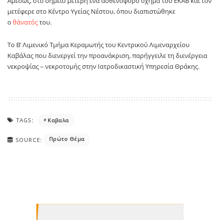
Αμέσως, στο σημείο μετέβη ένα ασθενοφόρο όχημα του ΕΚΑΒ και τον
μετέφερε στο Κέντρο Υγείας Νέστου, όπου διαπιστώθηκε
ο
θάνατός
του.
Το Β’ Λιμενικό Τμήμα Κεραμωτής του Κεντρικού Λιμεναρχείου
Καβάλας που διενεργεί την προανάκριση, παρήγγειλε τη διενέργεια
νεκροψίας – νεκροτομής στην Ιατροδικαστική Υπηρεσία Θράκης.
TAGS:
Καβαλα
Πρώτο Θέμα
SOURCE: