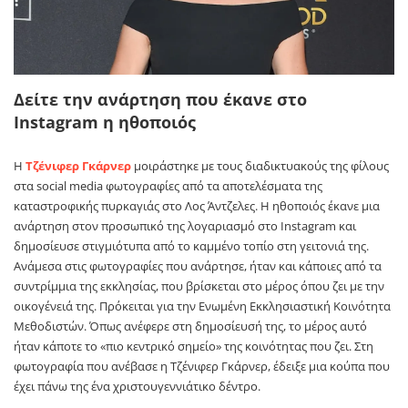
Δείτε την ανάρτηση που έκανε στο
Instagram η ηθοποιός
Η
Τζένιφερ Γκάρνερ
μοιράστηκε με τους διαδικτυακούς της φίλους
στα social media φωτογραφίες από τα αποτελέσματα της
καταστροφικής πυρκαγιάς στο Λος Άντζελες. Η ηθοποιός έκανε μια
ανάρτηση στον προσωπικό της λογαριασμό στο Instagram και
δημοσίευσε στιγμιότυπα από το καμμένο τοπίο στη γειτονιά της.
Ανάμεσα στις φωτογραφίες που ανάρτησε, ήταν και κάποιες από τα
συντρίμμια της εκκλησίας, που βρίσκεται στο μέρος όπου ζει με την
οικογένειά της. Πρόκειται για την Ενωμένη Εκκλησιαστική Κοινότητα
Μεθοδιστών. Όπως ανέφερε στη δημοσίευσή της, το μέρος αυτό
ήταν κάποτε το «πιο κεντρικό σημείο» της κοινότητας που ζει. Στη
φωτογραφία που ανέβασε η Τζένιφερ Γκάρνερ, έδειξε μια κούπα που
έχει πάνω της ένα χριστουγεννιάτικο δέντρο.