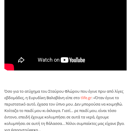
Όσο για το ατύχημα του Σταύρου Φλώρου που έγινε πριν από λίγες
εβδομάδες, η Ευρυδίκη Βαλαβάνη είπε στο
tlife.gr
: «Όταν έγινε το
περιστατικό αυτό, έχασα τον ύπνο μου. Δεν μπορούσα να κοιμηθώ.
Κοίταζα το παιδί μου κι έκλαιγα. Γιατί… ρε παιδί μου, είναι τόσο
έντονο, επειδή έχουμε κολυμπήσει σε αυτά τα νερά, έχουμε
κολυμπήσει σε αυτή τη θάλασσα… Άλλοι συμπαίκτες μας είχανε βγει
για ψαροντούφεκο…