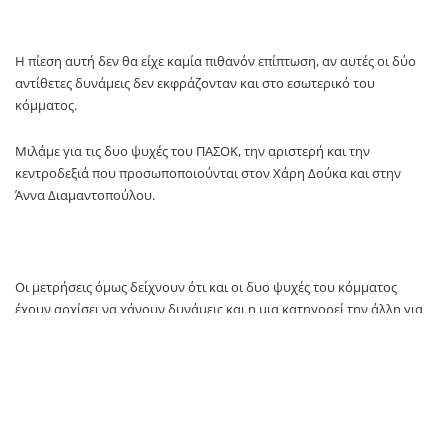
Η πίεση αυτή δεν θα είχε καμία πιθανόν επίπτωση, αν αυτές οι δύο
αντίθετες δυνάμεις δεν εκφράζονταν και στο εσωτερικό του
κόμματος.
Μιλάμε για τις δυο ψυχές του ΠΑΣΟΚ, την αριστερή και την
κεντροδεξιά που προσωποποιούνται στον Χάρη Δούκα και στην
Άννα Διαμαντοπούλου.
Οι μετρήσεις όμως δείχνουν ότι και οι δυο ψυχές του κόμματος
έχουν αρχίσει να χάνουν δυνάμεις και η μια κατηγορεί την άλλη για
τη διαφαινόμενη κατάρρευση και στις εκλογές.
Αυτό είναι και το χειρότερο σενάριο που απειλεί το ΠΑΣΟΚ αυτή την
ώρα και μετά τις δηλώσεις του κ. Δούκα για συνεργασία με την ΕΛΑΣ