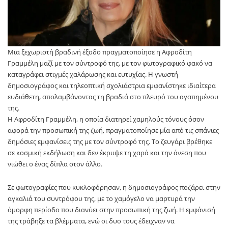
Μια ξεχωριστή βραδινή έξοδο πραγματοποίησε η Αφροδίτη
Γραμμέλη μαζί με τον σύντροφό της, με τον φωτογραφικό φακό να
καταγράφει στιγμές χαλάρωσης και ευτυχίας. Η γνωστή
δημοσιογράφος και τηλεοπτική σχολιάστρια εμφανίστηκε ιδιαίτερα
ευδιάθετη, απολαμβάνοντας τη βραδιά στο πλευρό του αγαπημένου
της.
Η Αφροδίτη Γραμμέλη, η οποία διατηρεί χαμηλούς τόνους όσον
αφορά την προσωπική της ζωή, πραγματοποίησε μία από τις σπάνιες
δημόσιες εμφανίσεις της με τον σύντροφό της. Το ζευγάρι βρέθηκε
σε κοσμική εκδήλωση και δεν έκρυψε τη χαρά και την άνεση που
νιώθει ο ένας δίπλα στον άλλο.
Σε φωτογραφίες που κυκλοφόρησαν, η δημοσιογράφος ποζάρει στην
αγκαλιά του συντρόφου της, με το χαμόγελο να μαρτυρά την
όμορφη περίοδο που διανύει στην προσωπική της ζωή. Η εμφάνισή
της τράβηξε τα βλέμματα, ενώ οι δυο τους έδειχναν να