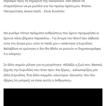
σεβασμό προς τη σημερινή της οικογένεια. «Θα ήθελα να
σταματήσουν να με ρωτάνε για την πρώην σχέση μου. Φτάνει.
Παντρεύτηκα, έκανα παιδί… Είναι δυνατόν;
Να ρωτάμε τέτοια πράγματα ανθρώπους που έχουν προχωρήσει κι
έχουνε κάνει βήματα παρακάτω… Για όνομα του Θεού! Δεν σέβεσαι
ούτε τον άντρα μου, ούτε το παιδί μου.» απάντησε η Ευρυδίκη
Βαλαβάνη σε ερώτηση τι δεν θα ήθελε να ρωτούν οι δημοσιογράφοι
ή ο κόσμος».
Σε άλλο σημείο μίλησε για τη μητρότητα: «Αλλάζει η ζωή σου. Βασικά,
ξεχνάς την Ευρυδίκη που ήταν πριν. Και ξέρεις… καλωσορίζεις μία
άλλη Ευρυδίκη. Ένα άλλο κομμάτι, καινούριο, άγνωστο, που δεν
ήξερες ότι μπορείς να είσαι αυτός ο άνθρωπος».