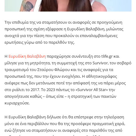
Την επιθυμία της να σταματήσουν οι αναφορές σε προηγούμενη
προσωπική της σχέση εξέφρασε η
Ευρυδίκη Βαλαβάνη
, μιλώντας
ανοιχτά για την πίεση που προκαλούν οι επαναλαμβανόμενες
ερωτήσεις γύρω από το παρελθόν της.
Η
Ευρυδίκη Βαλαβάνη
παραχώρησε συνέντευξη στο tlife.gr και
μίλησε για τη μητρότητα, τη συμμετοχή της στο Survivor, τον σοβαρό
τραυματισμό του Σταύρου Φλώρου και τις αναφορές για τα
προσωπικά της, που την έχουν ενοχλήσει. Η αθλητικογράφος
ανέφερε πως δεν μετάνιωσε ποτέ την απόφασή της να πάρει μέρος
στο ριάλιτι το 2017. Το 2023 πάντως το «Survivor All Star» την
απογοήτευσε καθώς – όπως είπε – η στρατηγική των παικτών
κυριαρχούσε.
Η Ευρυδίκη Βαλαβάνη δήλωσε ότι θα επέστρεφε στην τηλεόραση
μόνο σε ένα περιβάλλον που θα της προσέφερε πραγματική χαρά,
ενώ ζήτησε να σταματήσουν οι αναφορές στο παρελθόν της από