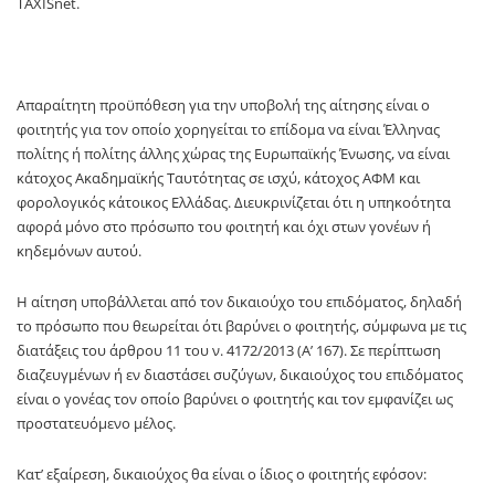
TAXISnet.
Απαραίτητη προϋπόθεση για την υποβολή της αίτησης είναι ο
φοιτητής για τον οποίο χορηγείται το επίδομα να είναι Έλληνας
πολίτης ή πολίτης άλλης χώρας της Ευρωπαϊκής Ένωσης, να είναι
κάτοχος Ακαδημαϊκής Ταυτότητας σε ισχύ, κάτοχος ΑΦΜ και
φορολογικός κάτοικος Ελλάδας. Διευκρινίζεται ότι η υπηκοότητα
αφορά μόνο στο πρόσωπο του φοιτητή και όχι στων γονέων ή
κηδεμόνων αυτού.
Η αίτηση υποβάλλεται από τον δικαιούχο του επιδόματος, δηλαδή
το πρόσωπο που θεωρείται ότι βαρύνει ο φοιτητής, σύμφωνα με τις
διατάξεις του άρθρου 11 του ν. 4172/2013 (Α’ 167). Σε περίπτωση
διαζευγμένων ή εν διαστάσει συζύγων, δικαιούχος του επιδόματος
είναι ο γονέας τον οποίο βαρύνει ο φοιτητής και τον εμφανίζει ως
προστατευόμενο μέλος.
Κατ’ εξαίρεση, δικαιούχος θα είναι ο ίδιος ο φοιτητής εφόσον: