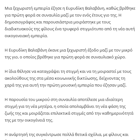
Μια ξεχωριστή εμπειρία έζησε η
Ευρυδίκη Βαλαβάνη
, καθώς βρέθηκε
για πρώτη φορά σε συναυλία μαζί με τον ενός έτους γιο της. Η
δημοσιογράφος και παρουσιάστρια μοιράστηκε με τους
διαδικτυακούς της φίλους ένα τρυφερό στιγμιότυπο από τη νέα αυτή
οικογενειακή εμπειρία.
Η
Ευρυδίκη Βαλαβάνη
έκανε μια ξεχωριστή έξοδο μαζί με τον μικρό
της γιο, ο οποίος βρέθηκε για πρώτη φορά σε συναυλιακό χώρο.
Η ίδια θέλησε να καταγράψει τη στιγμή και να τη μοιραστεί με τους
ακολούθους της στα μέσα κοινωνικής δικτύωσης, δείχνοντας τη
χαρά της για αυτή την πρώτη μουσική εμπειρία που έζησαν μαζί.
Η παρουσία του μικρού στη συναυλία αποτέλεσε μια ιδιαίτερη
στιγμή για τη νέα μητέρα, η οποία απολαμβάνει τη νέα φάση της
ζωής της και μοιράζεται επιλεκτικά στιγμές από την καθημερινότητά
της με την οικογένειά της.
Η ανάρτησή της συγκέντρωσε πολλά θετικά σχόλια, με φίλους και