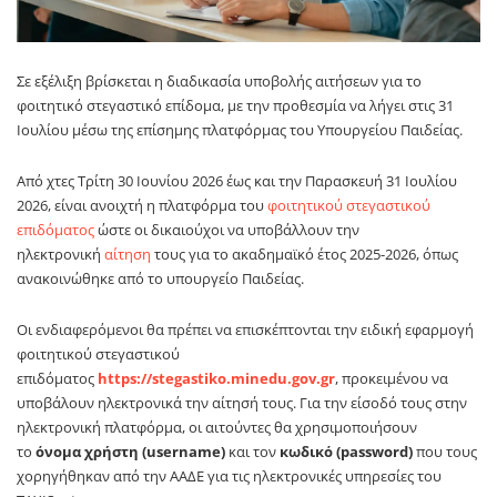
Σε εξέλιξη βρίσκεται η διαδικασία υποβολής αιτήσεων για το
φοιτητικό στεγαστικό επίδομα, με την προθεσμία να λήγει στις 31
Ιουλίου μέσω της επίσημης πλατφόρμας του Υπουργείου Παιδείας.
Από χτες Τρίτη 30 Ιουνίου 2026 έως και την Παρασκευή 31 Ιουλίου
2026, είναι ανοιχτή η πλατφόρμα του
φοιτητικού στεγαστικού
επιδόματος
ώστε οι δικαιούχοι να υποβάλλουν την
ηλεκτρονική
αίτηση
τους για το ακαδημαϊκό έτος 2025-2026, όπως
ανακοινώθηκε από το υπουργείο Παιδείας.
Οι ενδιαφερόμενοι θα πρέπει να επισκέπτονται την ειδική εφαρμογή
φοιτητικού στεγαστικού
επιδόματος
https://stegastiko.minedu.gov.gr
, προκειμένου να
υποβάλουν ηλεκτρονικά την αίτησή τους. Για την είσοδό τους στην
ηλεκτρονική πλατφόρμα, οι αιτούντες θα χρησιμοποιήσουν
το
όνομα χρήστη (username)
και τον
κωδικό (password)
που τους
χορηγήθηκαν από την ΑΑΔΕ για τις ηλεκτρονικές υπηρεσίες του