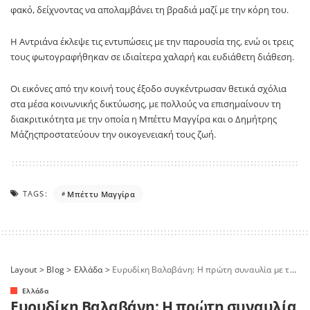
φακό, δείχνοντας να απολαμβάνει τη βραδιά μαζί με την κόρη του.
Η Αντριάνα έκλεψε τις εντυπώσεις με την παρουσία της, ενώ οι τρεις
τους φωτογραφήθηκαν σε ιδιαίτερα χαλαρή και ευδιάθετη διάθεση.
Οι εικόνες από την κοινή τους έξοδο συγκέντρωσαν θετικά σχόλια
στα μέσα κοινωνικής δικτύωσης, με πολλούς να επισημαίνουν τη
διακριτικότητα με την οποία η
Μπέττυ Μαγγίρα
και ο
Δημήτρης
Μάζης
προστατεύουν την οικογενειακή τους ζωή.
TAGS:
Μπέττυ Μαγγίρα
Layout
>
Blog
>
Ελλάδα
>
Ευρυδίκη Βαλαβάνη: Η πρώτη συναυλία με τον ενός έτους γιο της – Η τρυφερή στιγμή που μοιράστηκε
Ελλάδα
Ευρυδίκη Βαλαβάνη: Η πρώτη συναυλία