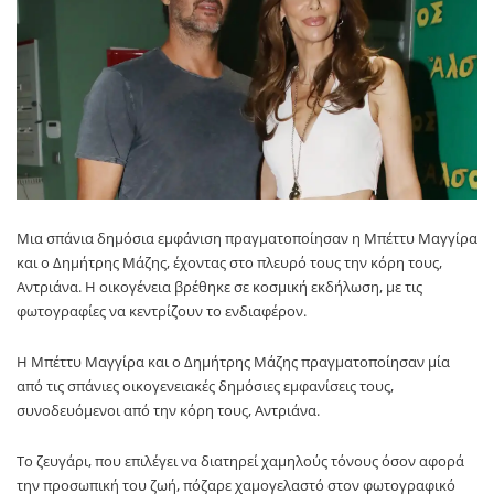
Μια σπάνια δημόσια εμφάνιση πραγματοποίησαν η
Μπέττυ Μαγγίρα
και ο
Δημήτρης Μάζης
, έχοντας στο πλευρό τους την κόρη τους,
Αντριάνα. Η οικογένεια βρέθηκε σε κοσμική εκδήλωση, με τις
φωτογραφίες να κεντρίζουν το ενδιαφέρον.
Η
Μπέττυ Μαγγίρα
και ο
Δημήτρης Μάζης
πραγματοποίησαν μία
από τις σπάνιες οικογενειακές δημόσιες εμφανίσεις τους,
συνοδευόμενοι από την κόρη τους, Αντριάνα.
Το ζευγάρι, που επιλέγει να διατηρεί χαμηλούς τόνους όσον αφορά
την προσωπική του ζωή, πόζαρε χαμογελαστό στον φωτογραφικό