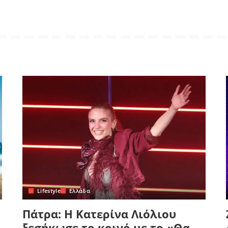
Lifestyle
Ελλάδα
Πάτρα: Η Κατερίνα Λιόλιου
ξεσήκωσε το κοινό με το «Θα