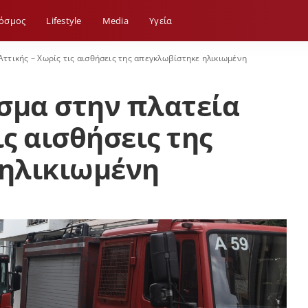
όσμος
Lifestyle
Media
Yγεία
Αττικής – Χωρίς τις αισθήσεις της απεγκλωβίστηκε ηλικιωμένη
σμα στην πλατεία
ις αισθήσεις της
ηλικιωμένη