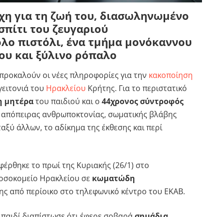
άχη για τη ζωή του, διασωληνωμένο
σπίτι του ζευγαριού
λο πιστόλι, ένα τμήμα μονόκαννου
ου και ξύλινο ρόπαλο
προκαλούν οι νέες πληροφορίες για την
κακοποίηση
γειτονιά του
Ηρακλείου
Κρήτης. Για το περιστατικό
η μητέρα
του παιδιού και ο
44χρονος σύντροφός
ς απόπειρας ανθρωποκτονίας, σωματικής βλάβης
αξύ άλλων, το αδίκημα της έκθεσης και περί
αφέρθηκε το πρωί της Κυριακής (26/1) στο
Νοσοκομείο Ηρακλείου σε
κωματώδη
ης από περίοικο στο τηλεφωνικό κέντρο του ΕΚΑΒ.
 παιδί διαπίστωσε ότι έφερε σοβαρά
σημάδια