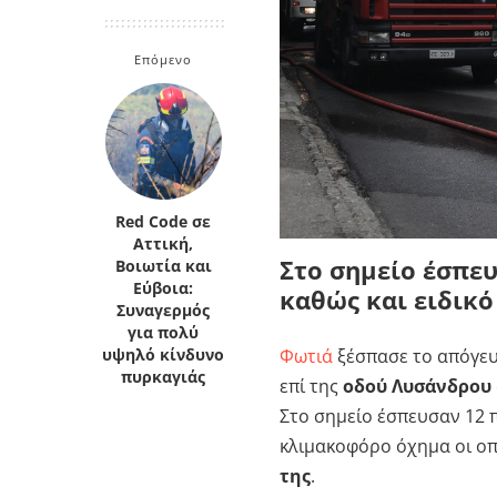
Κρήτη
Πελοπόννησος
Κυκλάδες
Επόμενο
Πελοπόννησος
Red Code σε
Αττική,
Στο σημείο έσπευ
Βοιωτία και
Εύβοια:
καθώς και ειδικ
Συναγερμός
για πολύ
Φωτιά
ξέσπασε το απόγευ
υψηλό κίνδυνο
πυρκαγιάς
επί της
οδού Λυσάνδρου
Στο σημείο έσπευσαν 12 π
κλιμακοφόρο όχημα οι οπ
της
.