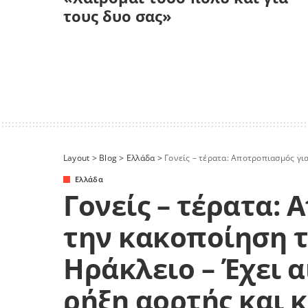
τους δυο σας»
Layout
>
Blog
>
Ελλάδα
>
Γονείς – τέρατα: Αποτροπιασμός για την κακοποίη
Ελλάδα
Γονείς – τέρατα:
την κακοποίηση τ
Ηράκλειο – Έχει 
ρήξη αορτής και 