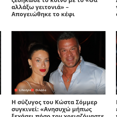
αλλάξω γειτονιά» –
Απογειώθηκε το κέφι
Lifestyle
Ελλάδα
Η σύζυγος του Κώστα Σόμμερ
συγκινεί: «Ανησυχώ μήπως
ξεχάσει πόσο τον χρειαζόμαστε