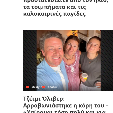
τα τσιμπήματα και τις
καλοκαιρινές παγίδες
Lifestyle
Ελλάδα
Τζέιμι Όλιβερ:
Αρραβωνιάστηκε η κόρη του –
«Χαίρομαι τόσο πολύ και για