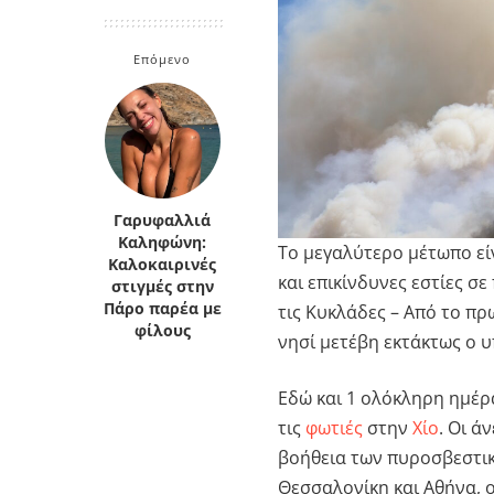
Κρήτη
Πελοπόννησος
Κυκλάδες
Επόμενο
Πελοπόννησος
Γαρυφαλλιά
Καληφώνη:
Το μεγαλύτερο μέτωπο εί
Καλοκαιρινές
και επικίνδυνες εστίες σε
στιγμές στην
Πάρο παρέα με
τις Κυκλάδες – Από το πρ
φίλους
νησί μετέβη εκτάκτως ο 
Εδώ και 1 ολόκληρη ημέρ
τις
φωτιές
στην
Χίο
. Οι ά
βοήθεια των πυροσβεστι
Θεσσαλονίκη και Αθήνα, ο