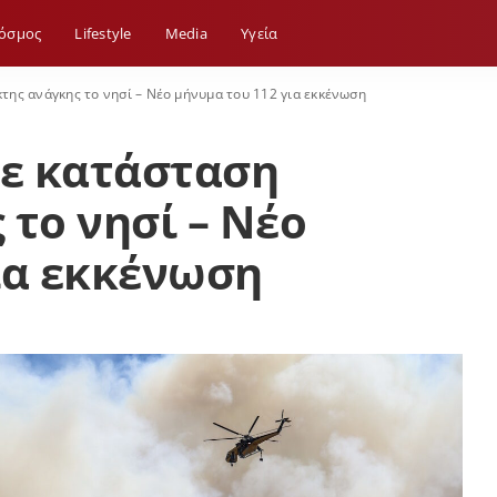
όσμος
Lifestyle
Media
Yγεία
κτης ανάγκης το νησί – Νέο μήνυμα του 112 για εκκένωση
Σε κατάσταση
 το νησί – Νέο
ια εκκένωση