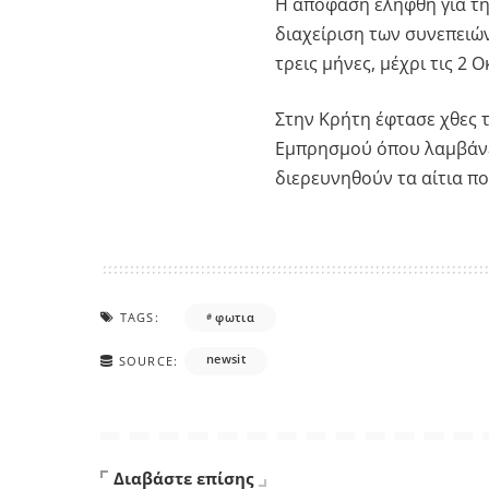
Η απόφαση ελήφθη για τη
διαχείριση των συνεπειών
τρεις μήνες, μέχρι τις 2 
Στην Κρήτη έφτασε χθες 
Εμπρησμού όπου λαμβάνε
διερευνηθούν τα αίτια π
TAGS:
φωτια
newsit
SOURCE:
Διαβάστε επίσης