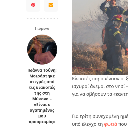
Κρήτη
Πελοπόννησος
Κυκλάδες
Πελοπόννησος
Επόμενο
Ιωάννα Τούνη:
Μοιράστηκε
Κλειστές παραμένουν οι 
στιγμές από
ισχυροί άνεμοι στο νησί
τις διακοπές
της στη
για να σβήσουν τα «καντ
Μύκονο –
«Είναι ο
αγαπημένος
Για τρίτη συνεχομένη ημ
μου
προορισμός»
υπό έλεγχο τη
φωτιά
που 