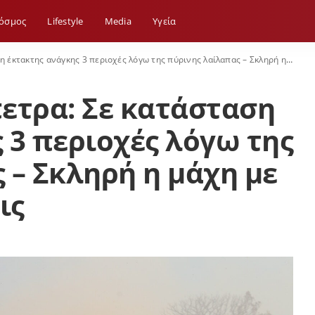
όσμος
Lifestyle
Media
Yγεία
ς ανάγκης 3 περιοχές λόγω της πύρινης λαίλαπας – Σκληρή η μάχη με τις αναζωπυρώσεις
ετρα: Σε κατάσταση
 3 περιοχές λόγω της
 – Σκληρή η μάχη με
ις