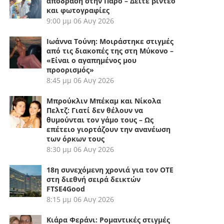
απόδραση στην Πάρο – Δείτε βίντεο
και φωτογραφίες
9:00 μμ
06 Αυγ 2026
Ιωάννα Τούνη: Μοιράστηκε στιγμές
από τις διακοπές της στη Μύκονο –
«Είναι ο αγαπημένος μου
προορισμός»
8:45 μμ
06 Αυγ 2026
Μπρούκλιν Μπέκαμ και Νίκολα
Πελτζ: Γιατί δεν θέλουν να
θυμούνται τον γάμο τους – Ως
επέτειο γιορτάζουν την ανανέωση
των όρκων τους
8:30 μμ
06 Αυγ 2026
18η συνεχόμενη χρονιά για τον ΟΤΕ
στη διεθνή σειρά δεικτών
FTSE4Good
8:15 μμ
06 Αυγ 2026
Κιάρα Φεράνι: Ρομαντικές στιγμές