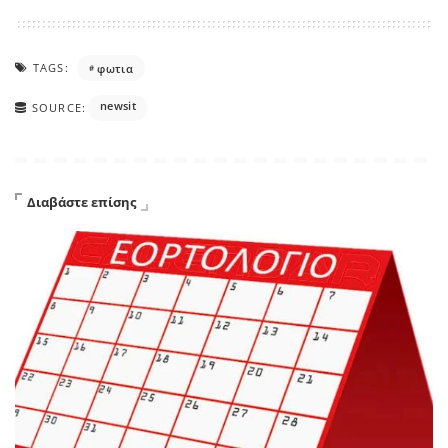
TAGS:
φωτια
newsit
SOURCE:
Διαβάστε επίσης