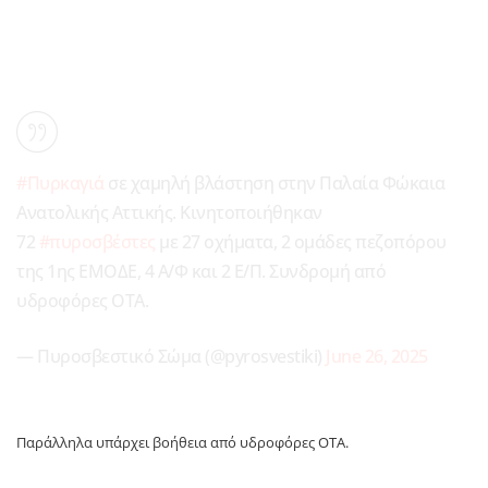
#Πυρκαγιά
σε χαμηλή βλάστηση στην Παλαία Φώκαια
Ανατολικής Αττικής. Κινητοποιήθηκαν
72
#πυροσβέστες
με 27 οχήματα, 2 ομάδες πεζοπόρου
της 1ης ΕΜΟΔΕ, 4 Α/Φ και 2 Ε/Π. Συνδρομή από
υδροφόρες ΟΤΑ.
— Πυροσβεστικό Σώμα (@pyrosvestiki)
June 26, 2025
Παράλληλα υπάρχει βοήθεια από υδροφόρες ΟΤΑ.