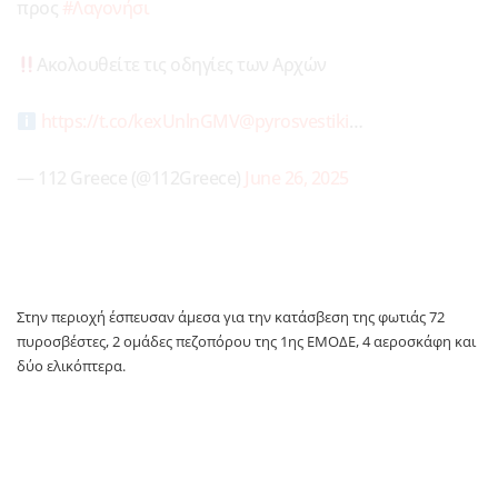
προς
#Λαγονήσι
Ακολουθείτε τις οδηγίες των Αρχών
https://t.co/kexUnlnGMV
@pyrosvestiki
…
— 112 Greece (@112Greece)
June 26, 2025
Στην περιοχή έσπευσαν άμεσα για την κατάσβεση της φωτιάς 72
πυροσβέστες, 2 ομάδες πεζοπόρου της 1ης ΕΜΟΔΕ, 4 αεροσκάφη και
δύο ελικόπτερα.