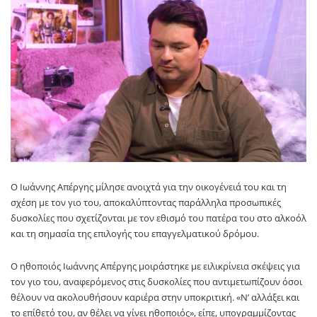
Ο Ιωάννης Απέργης μίλησε ανοιχτά για την οικογένειά του και τη
σχέση με τον γιο του, αποκαλύπτοντας παράλληλα προσωπικές
δυσκολίες που σχετίζονται με τον εθισμό του πατέρα του στο αλκοόλ
και τη σημασία της επιλογής του επαγγελματικού δρόμου.
Ο ηθοποιός Ιωάννης Απέργης μοιράστηκε με ειλικρίνεια σκέψεις για
τον γιο του, αναφερόμενος στις δυσκολίες που αντιμετωπίζουν όσοι
θέλουν να ακολουθήσουν καριέρα στην υποκριτική. «Ν’ αλλάξει και
το επίθετό του, αν θέλει να γίνει ηθοποιός», είπε, υπογραμμίζοντας