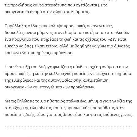
τις προκλήσεις και τα στερεότυπα που σχετίζονται με το
οικογενειακό όνομα στον χώρο του θεάματος.
Παράλληλα, ο ίδιος αποκάλυψε προσωπικές οικογενειακές
δυσκολίες, αναφερόμενος στον εθισμό του πατέρα του στο αλκοόλ,
ένα πρόβλημα που επηρέασε τη ζωή και τις σχέσεις του. «Δεν είναι
εύκολο να ζεις με κάτι τέτοιο, αλλά με βοήθησε να γίνω πιο δυνατός
και συνειδητοποιημένος», πρόσθεσε.
Η συνέντευξη του Απέργη φωτίζει τη σύνθετη σχέση ανάμεσα στην
προσωπική ζωή και την καλλιτεχνική πορεία, ενώ δείχνει τη σημασία
της ειλικρίνειας και της αυτογνωσίας στην αντιμετώπιση
οικογενειακών και επαγγελματικών προκλήσεων.
Με τις δηλώσεις του, ο ηθοποιός στέλνει ένα μήνυμα για την αξία της
στήριξης, της ειλικρίνειας και της προσωπικής προσπάθειας στην
πορεία της ζωής, τόσο για τους ίδιους όσο και για τις επόμενες γενιές.