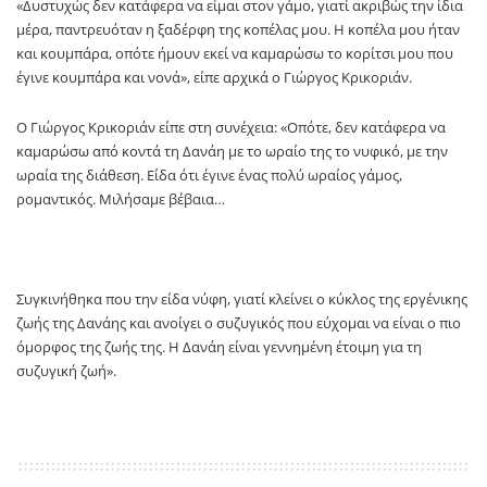
«Δυστυχώς δεν κατάφερα να είμαι στον γάμο, γιατί ακριβώς την ίδια
μέρα, παντρευόταν η ξαδέρφη της κοπέλας μου. Η κοπέλα μου ήταν
και κουμπάρα, οπότε ήμουν εκεί να καμαρώσω το κορίτσι μου που
έγινε κουμπάρα και νονά», είπε αρχικά ο Γιώργος Κρικοριάν.
Ο Γιώργος Κρικοριάν είπε στη συνέχεια: «Οπότε, δεν κατάφερα να
καμαρώσω από κοντά τη Δανάη με το ωραίο της το νυφικό, με την
ωραία της διάθεση. Είδα ότι έγινε ένας πολύ ωραίος γάμος,
ρομαντικός. Μιλήσαμε βέβαια…
Συγκινήθηκα που την είδα νύφη, γιατί κλείνει ο κύκλος της εργένικης
ζωής της Δανάης και ανοίγει ο συζυγικός που εύχομαι να είναι ο πιο
όμορφος της ζωής της. Η Δανάη είναι γεννημένη έτοιμη για τη
συζυγική ζωή».