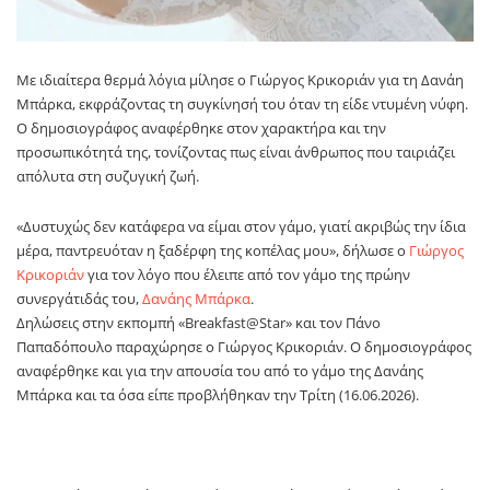
Με ιδιαίτερα θερμά λόγια μίλησε ο Γιώργος Κρικοριάν για τη Δανάη
Μπάρκα, εκφράζοντας τη συγκίνησή του όταν τη είδε ντυμένη νύφη.
Ο δημοσιογράφος αναφέρθηκε στον χαρακτήρα και την
προσωπικότητά της, τονίζοντας πως είναι άνθρωπος που ταιριάζει
απόλυτα στη συζυγική ζωή.
«Δυστυχώς δεν κατάφερα να είμαι στον γάμο, γιατί ακριβώς την ίδια
μέρα, παντρευόταν η ξαδέρφη της κοπέλας μου», δήλωσε ο
Γιώργος
Κρικοριάν
για τον λόγο που έλειπε από τον γάμο της πρώην
συνεργάτιδάς του,
Δανάης Μπάρκα
.
Δηλώσεις στην εκπομπή «Breakfast@Star» και τον Πάνο
Παπαδόπουλο παραχώρησε ο Γιώργος Κρικοριάν. Ο δημοσιογράφος
αναφέρθηκε και για την απουσία του από το γάμο της Δανάης
Μπάρκα και τα όσα είπε προβλήθηκαν την Τρίτη (16.06.2026).