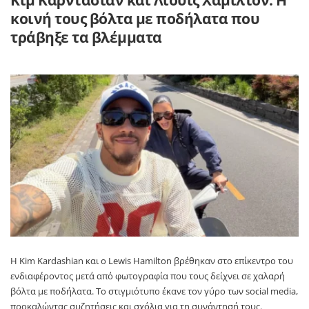
Κιμ Καρντάσιαν και Λιούις Χάμιλτον: Η
κοινή τους βόλτα με ποδήλατα που
τράβηξε τα βλέμματα
Η
Kim Kardashian
και ο
Lewis Hamilton
βρέθηκαν στο επίκεντρο του
ενδιαφέροντος μετά από φωτογραφία που τους δείχνει σε χαλαρή
βόλτα με ποδήλατα. Το στιγμιότυπο έκανε τον γύρο των social media,
προκαλώντας συζητήσεις και σχόλια για τη συνάντησή τους.