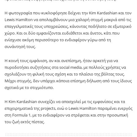
Η φωτογραφία που κυκλοφόρησε δείχνει την Kim Kardashian και τον
Lewis Hamilton να απολαμβάνουν μια χαλαρή στιγμή μακριά από τις
επαγγελματικές τους υποχρεώσεις, κάνοντας ποδήλατο σε εξωτερικό
χώρο. Και οι δύο εμφανίζονται ευδιάθετοι και άνετοι, κάτι που
ενίσχυσε ακόμη περισσότερο το ενδιαφέρον γύρω από τη
συνάντησή τους.
Η κοινή τους εμφάνιση, αν και ανεπίσημη, ήταν αρκετή για να
πυροδοτήσει συζητήσεις στα social media, με πολλούς χρήστες να
σχολιάζουν τη φιλική τους σχέση και το πλαίσιο της βόλτας τους.
Μέχρι στιγμής, δεν υπάρχει κάποια επίσημη δήλωση από τους ίδιους
σχετικά με το στιγμιότυπο.
Η Kim Kardashian συνεχίζει να απασχολεί με τις εμφανίσεις και τα
επιχειρηματικά της projects, ενώ ο Lewis Hamilton παραμένει ενεργός
στη Formula 1, με το ενδιαφέρον να στρέφεται και στην προσωπική
του ζωή εκτός πίστας.