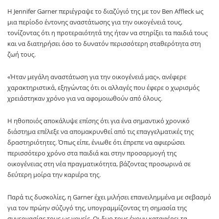
Η Jennifer Garner περιέγραψε το διαζύγιό της με τον Ben Affleck ως
μια περίοδο έντονης αναστάτωσης για την οικογένειά τους,
τονίζοντας ότι η προτεραιότητά της ήταν να στηρίξει τα παιδιά τους
και να διατηρήσει όσο το δυνατόν περισσότερη σταθερότητα στη
ζωή τους.
«Ήταν μεγάλη αναστάτωση για την οικογένειά μας», ανέφερε
χαρακτηριστικά, εξηγώντας ότι οι αλλαγές που έφερε ο χωρισμός
χρειάστηκαν χρόνο για να αφομοιωθούν από όλους.
Η ηθοποιός αποκάλυψε επίσης ότι για ένα σημαντικό χρονικό
διάστημα επέλεξε να απομακρυνθεί από τις επαγγελματικές της
δραστηριότητες. Όπως είπε, ένιωθε ότι έπρεπε να αφιερώσει
περισσότερο χρόνο στα παιδιά και στην προσαρμογή της
οικογένειας στη νέα πραγματικότητα, βάζοντας προσωρινά σε
δεύτερη μοίρα την καριέρα της.
Παρά τις δυσκολίες, η Garner έχει μιλήσει επανειλημμένα με σεβασμό
για τον πρώην σύζυγό της, υπογραμμίζοντας τη σημασία της
συνεργασίας τους ως γονείς. Οι δυο τους έχουν καταφέρει τα