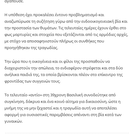
αγαπούσε.
Η υπόθεση έχει προκαλέσει έντονο προβληματισμό και
αναζωπύρωσε τη συζήτηση γύρω από την ενδοοικογενειακή βία και
την προστασία των θυμάτων. Τις τελευταίες ημέρες έχουν έρθει στο
φως μαρτυρίες και στοιχεία που εξετάζονται από τις αρμόδιες αρχές,
με στόχο να αποσαφηνιστούν πλήρως οι συνθήκες που
προηγήθηκαν της τραγωδίας.
Την ώρα που η οικογένεια και οι φίλοι της προσπαθούν να
διαχειριστούν την απώλεια, το ενδιαφέρον στρέφεται και στα δύο
ανήλικα παιδιά της, τα οποία βρίσκονται πλέον στο επίκεντρο της
φροντίδας των συγγενών τους.
Το τελευταίο «αντίο» στη 39χρονη Βασιλική συνοδεύτηκε από
συγκίνηση, δάκρυα και ένα κοινό αίτημα για δικαιοσύνη, ώστε η
μνήμη της να μην ξεχαστεί και η τραγωδία αυτή να αποτελέσει
αφορμή για ουσιαστικές παρεμβάσεις απέναντι στη βία κατά των
γυναικών.