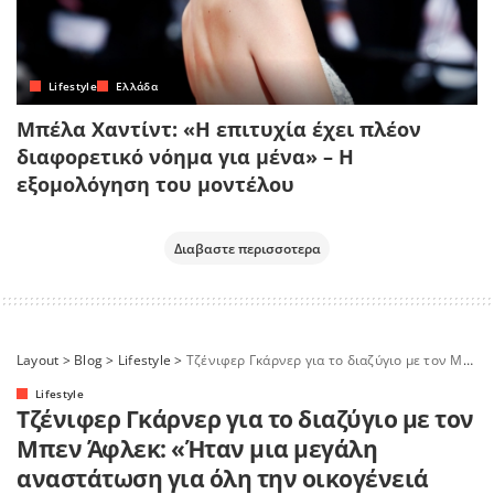
Lifestyle
Ελλάδα
Μπέλα Χαντίντ: «Η επιτυχία έχει πλέον
διαφορετικό νόημα για μένα» – Η
εξομολόγηση του μοντέλου
Διαβαστε περισσοτερα
Layout
>
Blog
>
Lifestyle
>
Τζένιφερ Γκάρνερ για το διαζύγιο με τον Μπεν Άφλεκ: «Ήταν μια μεγάλη αναστάτωση για όλη την οικογένειά μας»
Lifestyle
Τζένιφερ Γκάρνερ για το διαζύγιο με τον
Μπεν Άφλεκ: «Ήταν μια μεγάλη
αναστάτωση για όλη την οικογένειά