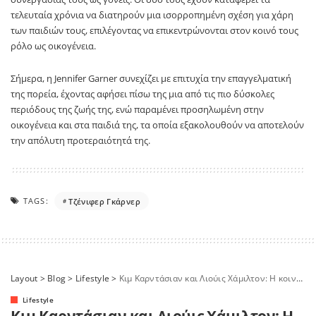
τελευταία χρόνια να διατηρούν μια ισορροπημένη σχέση για χάρη
των παιδιών τους, επιλέγοντας να επικεντρώνονται στον κοινό τους
ρόλο ως οικογένεια.
Σήμερα, η Jennifer Garner συνεχίζει με επιτυχία την επαγγελματική
της πορεία, έχοντας αφήσει πίσω της μια από τις πιο δύσκολες
περιόδους της ζωής της, ενώ παραμένει προσηλωμένη στην
οικογένεια και στα παιδιά της, τα οποία εξακολουθούν να αποτελούν
την απόλυτη προτεραιότητά της.
TAGS:
Tζένιφερ Γκάρνερ
Layout
>
Blog
>
Lifestyle
>
Κιμ Καρντάσιαν και Λιούις Χάμιλτον: Η κοινή τους βόλτα με ποδήλατα που τράβηξε τα βλέμματα
Lifestyle