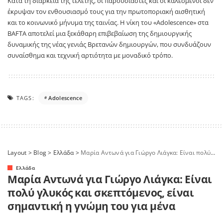
Κατά τη διάρκεια της τελετής, οι παρουσιαστές και οι καλεσμένοι δεν
έκρυψαν τον ενθουσιασμό τους για την πρωτοποριακή αισθητική
και το κοινωνικό μήνυμα της ταινίας. Η νίκη του «Adolescence» στα
BAFTA αποτελεί μια ξεκάθαρη επιβεβαίωση της δημιουργικής
δυναμικής της νέας γενιάς Βρετανών δημιουργών, που συνδυάζουν
συναίσθημα και τεχνική αρτιότητα με μοναδικό τρόπο.
TAGS:
Adolescence
Layout
>
Blog
>
Ελλάδα
>
Μαρία Αντωνά για Γιώργο Λιάγκα: Είναι πολύ γλυκός και σκεπτόμενος, είναι σημαντική η γνώμη του για μένα
Ελλάδα
Μαρία Αντωνά για Γιώργο Λιάγκα: Είναι
πολύ γλυκός και σκεπτόμενος, είναι
σημαντική η γνώμη του για μένα