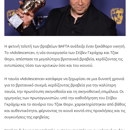
Η φετινή τελετή των βραβείων BAFTA ανέδειξε έναν ξεκάθαρο νικητή.
Το «Adolescence», η νέα συνεργασία των Στίβεν Γκράχαμ και Τζακ
Θορν, απέσπασε τα μεγαλύτερα βρετανικά βραβεία, κερδίζοντας τις
εντυπώσεις τόσο των κριτικών όσο και του κοινού.
Η ταινία «Adolescence» κατάφερε να ξεχωρίσει σε μια δυνατή χρονιά
για το βρετανικό σινεμά, κερδίζοντας βραβεία για την καλύτερη
ταινία, την πρωτότυπη σκηνοθεσία και τη σκηνοθετική επιμέλεια. Οι
ερμηνείες των πρωταγωνιστών, υπό την καθοδήγηση του Στίβεν
Γκράχαμ και το σενάριο του Τζακ Θορν, χαρακτηρίστηκαν από βάθος
και αυθεντικότητα, φέρνοντας το κοινό κοντά στις προκλήσεις και τις
συγκινήσεις της εφηβείας.