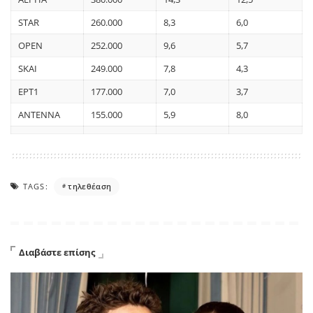
STAR
260.000
8,3
6,0
OPEN
252.000
9,6
5,7
SKAI
249.000
7,8
4,3
ΕΡΤ1
177.000
7,0
3,7
ANTENNA
155.000
5,9
8,0
TAGS:
τηλεθέαση
Διαβάστε επίσης