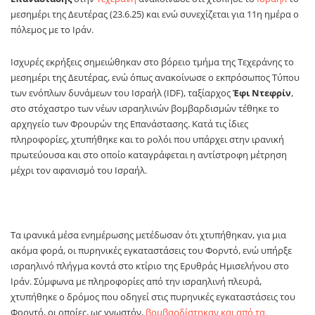
μεσημέρι της Δευτέρας (23.6.25) και ενώ συνεχίζεται για 11η ημέρα ο
πόλεμος με το Ιράν.
Ισχυρές εκρήξεις σημειώθηκαν στο βόρειο τμήμα της Τεχεράνης το
μεσημέρι της Δευτέρας, ενώ όπως ανακοίνωσε ο εκπρόσωπος Τύπου
των ενόπλων δυνάμεων του Ισραήλ (IDF), ταξίαρχος
Έφι Ντεφρίν
,
στο στόχαστρο των νέων ισραηλινών βομβαρδισμών τέθηκε το
αρχηγείο των Φρουρών της Επανάστασης. Κατά τις ίδιες
πληροφορίες, χτυπήθηκε και το ρολόι που υπάρχει στην ιρανική
πρωτεύουσα και στο οποίο καταγράφεται η αντίστροφη μέτρηση
μέχρι τον αφανισμό του Ισραήλ.
Τα ιρανικά μέσα ενημέρωσης μετέδωσαν ότι χτυπήθηκαν, για μια
ακόμα φορά, οι πυρηνικές εγκαταστάσεις του Φορντό, ενώ υπήρξε
ισραηλινό πλήγμα κοντά στο κτίριο της Ερυθράς Ημισελήνου στο
Ιράν. Σύμφωνα με πληροφορίες από την ισραηλινή πλευρά,
χτυπήθηκε ο δρόμος που οδηγεί στις πυρηνικές εγκαταστάσεις του
Φορντό, οι οποίες, ως γνωστόν,
βομβαρδίστηκαν και από τα