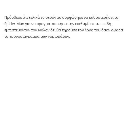
Πρόσθεσε ότι τελικά το στούντιο συμφώνησε να καθυστερήσει το
Spider-Man για να πραγματοποιήσει την επιθυμία του, επειδή
εμπιστεύονταν τον Νόλαν ότι θα τηρούσε τον λόγο του όσον αφορά
το χρονοδιάγραμμα των γυρισμάτων.
«
Πιστεύω ότι ένας από τους λόγους που η Sony δέχτηκε ευχάριστα να
αλλάξει το πρόγραμμα είναι επειδή ο Κρις έχει τη φήμη του σκηνοθέτη
που λέει “αυτή η ταινία δεν πρόκειται να καθυστερήσει πέντε μήνες, ούτε
πρόκειται να χάσουμε τον Τομ για δύο χρόνια”
», συνέχισε ο ηθοποιός.
«
Με οποιονδήποτε άλλο σκηνοθέτη, η συζήτηση θα μπορούσε να είναι
πολύ διαφορετική
».
Η απόφαση φάνηκε να δικαιώνει όλες τις πλευρές, καθώς ο Νόλαν
ολοκλήρωσε τα γυρίσματα μέσα στο χρονοδιάγραμμα. Ο Χόλαντ είχε
ένα διάλειμμα δύο εβδομάδων ανάμεσα στις δύο παραγωγές, οι
οποίες πλέον είναι προγραμματισμένες να κυκλοφορήσουν στις
αίθουσες με διαφορά μόλις δεκαπέντε ημερών.