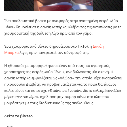
Ένα απολαυστικό βίντεο με αναφορές στην αγαπημένη σειρά «Δύο
Ξένοι» δημοσίευσε η Δανάη Μπάρκα, κλέβοντας τις εντυπώσεις με τη
χιουμοριστική της διάθεση λίγο πριν από τον γάμο.
Ένα χιουμοριστικό βίντεο δημοσίευσε στο TikTok η
Δανάη
Μπάρκα
λίγες πριν παντρευτεί τον σύντροφό της.
Η ηθοποιός μεταμορφώθηκε σε έναν από τους πιο αγαπητούς
χαρακτήρες της σειράς «Δύο Ξένοι», αναβιώνοντας μία σκηνή. Η
Δανάη Μπάρκα εμφανίζεται ως «Φλώρα», την οποία είχε ενσαρκώσει
η Χρυσούλα Διαβάτη, να προβληματίζεται για το ποιοι θα είναι οι
καλεσμένοι και ποιοι όχι.
«Τι κάνω αντί να κάνω λίστα καλεσμένων δέκα
μέρες πριν τον γάμο»,
σχολίασε με χιούμορ πάνω στο κλιπ που
μοιράστηκε με τους διαδικτυακούς της ακόλουθους.
Δείτε το βίντεο