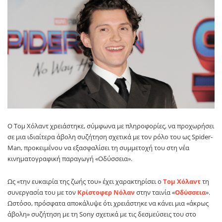
Ο
Τομ Χόλαντ
χρειάστηκε, σύμφωνα με πληροφορίες, να προχωρήσει
σε μια ιδιαίτερα άβολη συζήτηση σχετικά με τον ρόλο του ως Spider-
Man, προκειμένου να εξασφαλίσει τη συμμετοχή του στη νέα
κινηματογραφική παραγωγή «
Οδύσσεια
».
Ως «την ευκαιρία της ζωής του» έχει χαρακτηρίσει ο
Τομ Χόλαντ
τη
συνεργασία του με τον
Κρίστοφερ Νόλαν
στην ταινία «
Οδύσσεια
».
Ωστόσο, πρόσφατα αποκάλυψε ότι χρειάστηκε να κάνει μια «άκρως
άβολη» συζήτηση με τη Sony σχετικά με τις δεσμεύσεις του στο