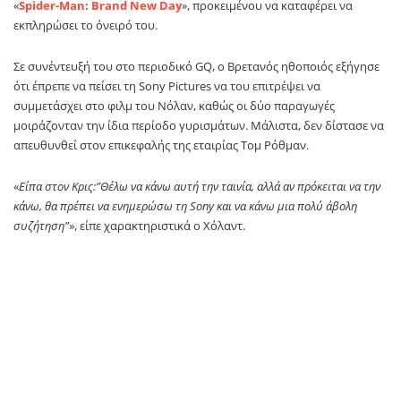
«
Spider-Man: Brand New Day
», προκειμένου να καταφέρει να
εκπληρώσει το όνειρό του.
Σε συνέντευξή του στο περιοδικό GQ, ο Βρετανός ηθοποιός εξήγησε
ότι έπρεπε να πείσει τη Sony Pictures να του επιτρέψει να
συμμετάσχει στο φιλμ του Νόλαν, καθώς οι δύο παραγωγές
μοιράζονταν την ίδια περίοδο γυρισμάτων. Μάλιστα, δεν δίστασε να
απευθυνθεί στον επικεφαλής της εταιρίας Τομ Ρόθμαν.
«
Είπα στον Κρις:”Θέλω να κάνω αυτή την ταινία, αλλά αν πρόκειται να την
κάνω, θα πρέπει να ενημερώσω τη Sony και να κάνω μια πολύ άβολη
συζήτηση”
», είπε χαρακτηριστικά ο Χόλαντ.