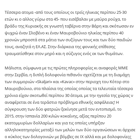
Τέσσερα ατομα -από τους οποίους οι τρείς ηλικιας περίπου 25-30
ετών κι o αλλος γύρω στα 45- που εισέβαλαν με μαύρα ρούχα, το
βράδυ της Κυριακής σε γνωστή ταβέρνα στην Βάρη και σκότωσαν εν
ψυχρώ έναν Σλοβένο κι έναν Μαυροβούνιο ηλικίας περίπου 40
χρονών μπροστά στα μάτια των συζύγων τους και των δύο παιδιών
τους, αναζητά η ΕΛ.ΑΣ. Στην διάρκεια της φονικής επίθεσης
τραυματίσθηκε στον μηρό και η σύζυγος ενός εκ των θυμάτων.
Μάλιστα, σύμφωνα με τις πρώτες πληροφορίες κι αναφορές ΜΜΕ
στην Σερβία, η διπλή δολοφονία πιθανόν σχετίζεται με τη διαμάχη
των συμμοριών «Skaljari» και «Kavac» στην περιοχη του Κότορ στο
Μαυροβούνιο, στα πλαίσια της οποίας οποίας τα τελευταία τέσσερα
χρόνια είχαν σκοτωθεί περίπου 30 άτομα, με την ηγεσία της χώρας ν
αναφέρεται σε ένα τεράστιο πρόβλημα εθνικής ασφάλειας! Η
σύγκρουση των δύο φατριών ξεκίνησε μετά τον εντοπισμό, το
2015, στην Ισπανία 200 κιλών κοκαΐνης, αξίας περίπου 20
εκατομμυρίων δολλαρίων και για τις οποίες υπήρξαν
αλληλοκατηγορίες μεταξύ των μελών των δύο οργανώσεων κι άρχισε
ο κύκλος των δολογονιών με βόμβες σε ΙΧ αλλά και με δολοφονίεςς