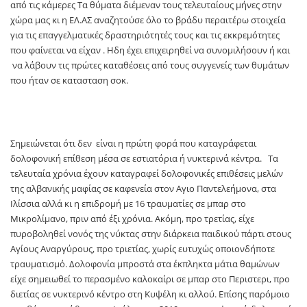
από τις κάμερες Τα θύματα διέμεναν τους τελευταίους μήνες στην
χώρα μας κι η ΕΛ.ΑΣ αναζητούσε όλο το βράδυ περαιτέρω στοιχεία
για τις επαγγελματικές δραστηριότητές τους και τις εκκρεμότητες
που φαίνεται να είχαν . Ηδη έχει επιχειρηθεί να συνομιλήσουν ή και
να λάβουν τις πρώτες καταθέσεις από τους συγγενείς των θυμάτων
που ήταν σε κατασταση σοκ.
Σημειώνεται ότι δεν είναι η πρώτη φορά που καταγράφεται
δολοφονική επίθεση μέσα σε εστιατόρια ή νυκτερινά κέντρα. Τα
τελευταία χρόνια έχουν καταγραφεί δολοφονικές επιθέσεις μελών
της αλβανικής μαφίας σε καφενεία στον Αγιο Παντελεήμονα, στα
Ιλίσσια αλλά κι η επιδρομή με 16 τραυματίες σε μπαρ στο
Μικρολίμανο, πριν από έξι χρόνια. Ακόμη, προ τρετίας, είχε
πυροβοληθεί νονός της νύκτας στην διάρκεια παιδικού πάρτι στους
Αγίους Αναργύρους, προ τριετίας, χωρίς ευτυχώς οποιονδήποτε
τραυματισμό. Δολοφονία μπροστά στα έκπληκτα μάτια θαμώνων
είχε σημειωθεί το περασμένο καλοκαίρι σε μπαρ στο Περιστερι, προ
διετίας σε νυκτερινό κέντρο στη Κυψέλη κι αλλού. Επίσης παρόμοιο