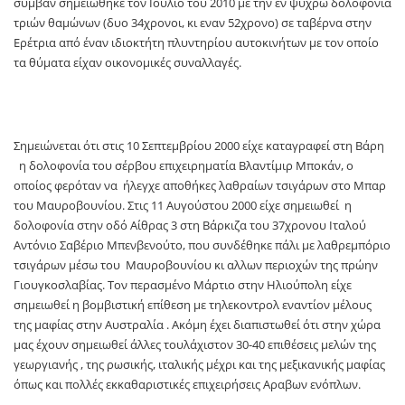
συμβάν σημειώθηκε τον Ιούλιο του 2010 με την εν ψυχρώ δολοφονία
τριών θαμώνων (δυο 34χρονοι, κι εναν 52χρονο) σε ταβέρνα στην
Ερέτρια από έναν ιδιοκτήτη πλυντηρίου αυτοκινήτων με τον οποίο
τα θύματα είχαν οικονομικές συναλλαγές.
Σημειώνεται ότι στις 10 Σεπτεμβρίου 2000 είχε καταγραφεί στη Βάρη
η δολοφονία του σέρβου επιχειρηματία Βλαντίμιρ Μποκάν, ο
οποίος φερόταν να ήλεγχε αποθήκες λαθραίων τσιγάρων στο Μπαρ
του Μαυροβουνίου. Στις 11 Αυγούστου 2000 είχε σημειωθεί η
δολοφονία στην οδό Αίθρας 3 στη Βάρκιζα του 37χρονου Ιταλού
Αντόνιο Σαβέριο Μπενβενούτο, που συνδέθηκε πάλι με λαθρεμπόριο
τσιγάρων μέσω του Μαυροβουνίου κι αλλων περιοχών της πρώην
Γιουγκοσλαβίας. Τον περασμένο Μάρτιο στην Ηλιούπολη είχε
σημειωθεί η βομβιστική επίθεση με τηλεκοντρολ εναντίον μέλους
της μαφίας στην Αυστραλία . Ακόμη έχει διαπιστωθεί ότι στην χώρα
μας έχουν σημειωθεί άλλες τουλάχιστον 30-40 επιθέσεις μελών της
γεωργιανής , της ρωσικής, ιταλικής μέχρι και της μεξικανικής μαφίας
όπως και πολλές εκκαθαριστικές επιχειρήσεις Αραβων ενόπλων.