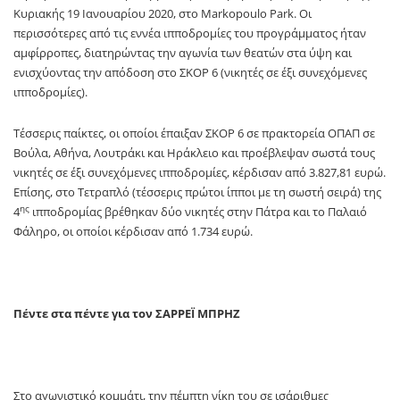
Κυριακής 19 Ιανουαρίου 2020, στο
Markopoulo
Park
. Οι
περισσότερες από τις εννέα ιπποδρομίες του προγράμματος ήταν
αμφίρροπες, διατηρώντας την αγωνία των θεατών στα ύψη και
ενισχύοντας την απόδοση στο ΣΚΟ
P
6 (νικητές σε έξι συνεχόμενες
ιπποδρομίες).
Τέσσερις παίκτες, οι οποίοι έπαιξαν ΣΚΟΡ 6 σε πρακτορεία ΟΠΑΠ σε
Βούλα, Αθήνα, Λουτράκι και Ηράκλειο και
προέβλεψαν σωστά τους
νικητές σε έξι συνεχόμενες ιπποδρομίες, κέρδισαν από
3.827,81 ευρώ.
Επίσης, στο Τετραπλό
(τέσσερις πρώτοι ίπποι με τη σωστή σειρά)
της
ης
4
ιπποδρομίας βρέθηκαν δύο νικητές στην Πάτρα και το Παλαιό
Φάληρο, οι οποίοι κέρδισαν από 1.734 ευρώ.
Πέντε στα πέντε για τον ΣΑΡΡΕΪ ΜΠΡΗΖ
Στο αγωνιστικό κομμάτι, την πέμπτη νίκη του σε ισάριθμες