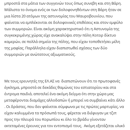
μπροστά στα μάτια των συγγενών τους όπως συνεβη και στη Βάρη.
Μάλιστα το όνομα ενός εκ των δολοφονηθέντων στη Βάρη ήταν σε
μια λίστα 20 ατόμων της αστυνομίας του Μαυροβουνίου, που
φαίνεται να εμπλέκονται σε δολοφονικές επιθέσεις και στον εμφύλο
των συμμοριών. Είναι ακόμη χαρακτηριστικό ότι η Αστυνομία της
συγκεκριμένης χώρας είχε ανακαλύψει στην πόλη Κοτορ δίκτυο
καμερών, σε πολλά σημεία της πόλης, που είχαν τοποθετήσει μέλη
της μαφίας. Παράλληλα είχαν διαπιστωθεί σχέσεις των δύο
συμμοριών με ανώτατους αξιωματικούς.
Με τους ερευνητές της ΕΛ.ΑΣ να διαπιστώνουν ότι το πρωτοφανές
έγκλημα, μπροστά σε δεκάδες θαμώνες του εστιατορίου και στα
έντρομα παιδιά, αποτελεί ένα ακόμη δείγμα ότι στην χώρα μας
μεταφέρονται διαμάχες αλλοδαπών ή μπορεί να συμβαίνει κάτι άλλο
. Οι δράστες, που δεν φαίνεται σύμφωνα με τις πρώτες μαρτυρίες, να
είχαν καλυμμένα τα πρόσωπά τους, φέρεται να διέφυγαν με τζιπ
προς την πλευρά του Κορωπίου κι όλο το βράδυ γίνονταν
εκτεταμένες έρευνες για τον εντοπισμό τους. Ακόμη εξετάζεται υλικό