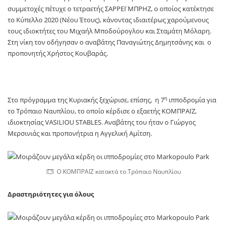
συμμετοχές πέτυχε ο τετραετής ΣΑΡΡΕΪ ΜΠΡΗΖ, ο οποίος κατέκτησε
το Κύπελλο 2020 (Νέου Έτους), κάνοντας ιδιαιτέρως χαρούμενους
τους ιδιοκτήτες του Μιχαήλ Μποδούρογλου και Σταμάτη Μόλαρη.
Στη νίκη τον οδήγησαν ο αναβάτης Παναγιώτης Δημητσάνης και ο
προπονητής Χρήστος Κουβαράς.
η
Στο πρόγραμμα της Κυριακής ξεχώρισε, επίσης, η 7
ιπποδρομία για
το Τρόπαιο Ναυπλίου, το οποίο κέρδισε ο εξαετής ΚΟΜΠΡΑΪΖ,
ιδιοκτησίας VASILIOU STABLES. Αναβάτης του ήταν ο Γιώργος
Μερσινιάς και προπονήτρια η Αγγελική Αμίτση.
Ο ΚΟΜΠΡΑΪΖ κατακτά το Tρόπαιο Ναυπλίου
Δραστηριότητες για όλους