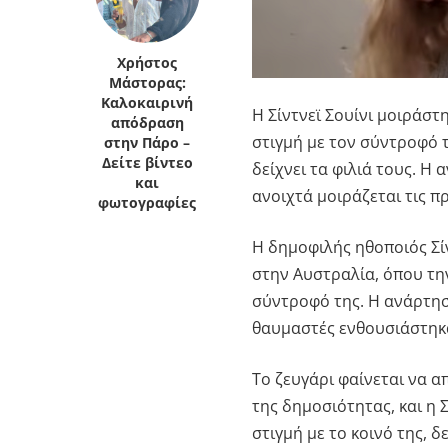
Χρήστος
Μάστορας:
Καλοκαιρινή
Η Σίντνεϊ Σουίνι μοιράστ
απόδραση
στιγμή με τον σύντροφό 
στην Πάρο –
Δείτε βίντεο
δείχνει τα φιλιά τους. Η
και
ανοιχτά μοιράζεται τις π
φωτογραφίες
Η δημοφιλής ηθοποιός Σίν
στην Αυστραλία, όπου τη
σύντροφό της. Η ανάρτηση
θαυμαστές ενθουσιάστηκα
Το ζευγάρι φαίνεται να α
της δημοσιότητας, και η 
στιγμή με το κοινό της, 