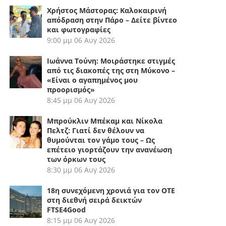
Χρήστος Μάστορας: Καλοκαιρινή
απόδραση στην Πάρο – Δείτε βίντεο
και φωτογραφίες
9:00 μμ
06 Αυγ 2026
Ιωάννα Τούνη: Μοιράστηκε στιγμές
από τις διακοπές της στη Μύκονο –
«Είναι ο αγαπημένος μου
προορισμός»
8:45 μμ
06 Αυγ 2026
Μπρούκλιν Μπέκαμ και Νίκολα
Πελτζ: Γιατί δεν θέλουν να
θυμούνται τον γάμο τους – Ως
επέτειο γιορτάζουν την ανανέωση
των όρκων τους
8:30 μμ
06 Αυγ 2026
18η συνεχόμενη χρονιά για τον ΟΤΕ
στη διεθνή σειρά δεικτών
FTSE4Good
8:15 μμ
06 Αυγ 2026