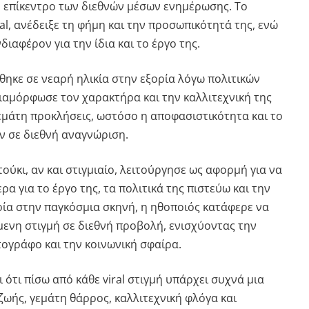
ο επίκεντρο των διεθνών μέσων ενημέρωσης. Το
ral, ανέδειξε τη φήμη και την προσωπικότητά της, ενώ
ιαφέρον για την ίδια και το έργο της.
θηκε σε νεαρή ηλικία στην εξορία λόγω πολιτικών
ιαμόρφωσε τον χαρακτήρα και την καλλιτεχνική της
γεμάτη προκλήσεις, ωστόσο η αποφασιστικότητα και το
ν σε διεθνή αναγνώριση.
τούκι, αν και στιγμιαίο, λειτούργησε ως αφορμή για να
α για το έργο της, τα πολιτικά της πιστεύω και την
ρία στην παγκόσμια σκηνή, η ηθοποιός κατάφερε να
μενη στιγμή σε διεθνή προβολή, ενισχύοντας την
τογράφο και την κοινωνική σφαίρα.
 ότι πίσω από κάθε viral στιγμή υπάρχει συχνά μια
ωής, γεμάτη θάρρος, καλλιτεχνική φλόγα και