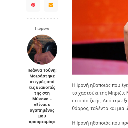
Κρήτη
Πελοπόννησος
Κυκλάδες
Πελοπόννησος
Επόμενο
Ιωάννα Τούνη:
Μοιράστηκε
στιγμές από
Η Ιρανή ηθοποιός που έγι
τις διακοπές
το χαστούκι της Μπριζίτ
της στη
Μύκονο –
ιστορία ζωής. Από την εξ
«Είναι ο
θάρρος, ταλέντο και μια 
αγαπημένος
μου
προορισμός»
Η Ιρανή ηθοποιός που πρ