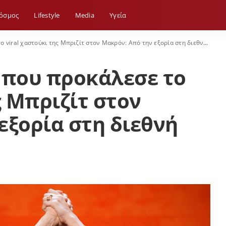
όσμος
Lifestyle
Media
Yγεία
ral χαστούκι της Μπριζίτ στον Μακρόν: Από την εξορία στη διεθνή αναγνώριση
 που προκάλεσε το
ς Μπριζίτ στον
εξορία στη διεθνή