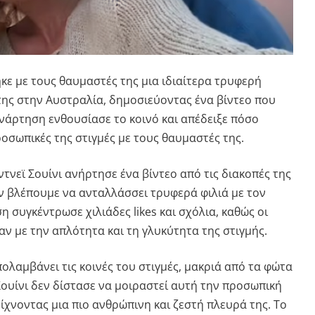
ηκε με τους θαυμαστές της μια ιδιαίτερα τρυφερή
της στην Αυστραλία, δημοσιεύοντας ένα βίντεο που
 ανάρτηση ενθουσίασε το κοινό και απέδειξε πόσο
ροσωπικές της στιγμές με τους θαυμαστές της.
τνεϊ Σουίνι ανήρτησε ένα βίντεο από τις διακοπές της
ν βλέπουμε να ανταλλάσσει τρυφερά φιλιά με τον
 συγκέντρωσε χιλιάδες likes και σχόλια, καθώς οι
ν με την απλότητα και τη γλυκύτητα της στιγμής.
πολαμβάνει τις κοινές του στιγμές, μακριά από τα φώτα
Σουίνι δεν δίστασε να μοιραστεί αυτή την προσωπική
δείχνοντας μια πιο ανθρώπινη και ζεστή πλευρά της. Το