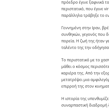
πρόεδρο έγινε ξαφνικά τ
περιστατικό, που έγινε vi
παράλληλα τράβηξε το ενδ
Γεννημένη στην Ιραν, βρέ
συνθηκών, γεγονός που δ
πορεία. Η ζωή της ήταν 
ταλέντο της την οδήγησα
Το περιστατικό με το χασ
μάθει ο κόσμος περισσότερ
καριέρα της. Από την εξο
μετατρέψει μια αμφιλεγό
επιρροή της στον κινημα
Η ιστορία της υπενθυμίζει
συναρπαστική διαδρομή ζ