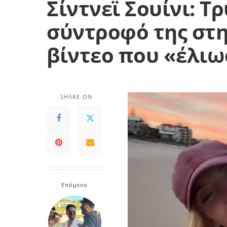
Σίντνεϊ Σουίνι: Τ
σύντροφό της στη
βίντεο που «έλιω
SHARE ON
Επόμενο