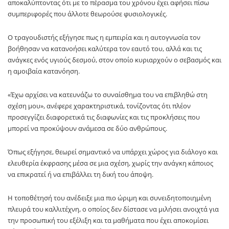
αποκαλύπτοντας ότι με το πέρασμα του χρόνου έχει αφήσει πίσω
συμπεριφορές που άλλοτε θεωρούσε φυσιολογικές.
Ο τραγουδιστής εξήγησε πως η εμπειρία και η αυτογνωσία τον
βοήθησαν να κατανοήσει καλύτερα τον εαυτό του, αλλά και τις
ανάγκες ενός υγιούς δεσμού, στον οποίο κυριαρχούν ο σεβασμός και
η αμοιβαία κατανόηση.
«Έχω αρχίσει να κατευνάζω το συναίσθημα του να επιβληθώ στη
σχέση μου», ανέφερε χαρακτηριστικά, τονίζοντας ότι πλέον
προσεγγίζει διαφορετικά τις διαφωνίες και τις προκλήσεις που
μπορεί να προκύψουν ανάμεσα σε δύο ανθρώπους.
Όπως εξήγησε, θεωρεί σημαντικό να υπάρχει χώρος για διάλογο και
ελευθερία έκφρασης μέσα σε μια σχέση, χωρίς την ανάγκη κάποιος
να επικρατεί ή να επιβάλλει τη δική του άποψη.
Η τοποθέτησή του ανέδειξε μια πιο ώριμη και συνειδητοποιημένη
πλευρά του καλλιτέχνη, ο οποίος δεν δίστασε να μιλήσει ανοιχτά για
την προσωπική του εξέλιξη και τα μαθήματα που έχει αποκομίσει