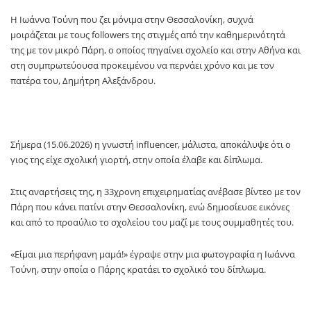
Η Ιωάννα Τούνη που ζει μόνιμα στην Θεσσαλονίκη, συχνά
μοιράζεται με τους followers της στιγμές από την καθημερινότητά
της με τον μικρό Πάρη, ο οποίος πηγαίνει σχολείο και στην Αθήνα και
στη συμπρωτεύουσα προκειμένου να περνάει χρόνο και με τον
πατέρα του, Δημήτρη Αλεξάνδρου.
Σήμερα (15.06.2026) η γνωστή influencer, μάλιστα, αποκάλυψε ότι ο
γιος της είχε σχολική γιορτή, στην οποία έλαβε και δίπλωμα.
Στις αναρτήσεις της, η 33χρονη επιχειρηματίας ανέβασε βίντεο με τον
Πάρη που κάνει πατίνι στην Θεσσαλονίκη, ενώ δημοσίευσε εικόνες
και από το προαύλιο το σχολείου του μαζί με τους συμμαθητές του.
«Είμαι μια περήφανη μαμά!» έγραψε στην μια φωτογραφία η Ιωάννα
Τούνη, στην οποία ο Πάρης κρατάει το σχολικό του δίπλωμα.