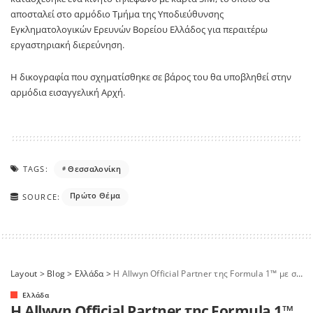
αποσταλεί στο αρμόδιο Τμήμα της Υποδιεύθυνσης
Εγκληματολογικών Ερευνών Βορείου Ελλάδος για περαιτέρω
εργαστηριακή διερεύνηση.
Η δικογραφία που σχηματίσθηκε σε βάρος του θα υποβληθεί στην
αρμόδια εισαγγελική Αρχή.
TAGS:
Θεσσαλονίκη
Πρώτο Θέμα
SOURCE:
Layout
>
Blog
>
Ελλάδα
>
Η Allwyn Official Partner της Formula 1™ με στόχο την ενίσχυση του παγκόσμιου brand της
Ελλάδα
Η Allwyn Official Partner της Formula 1™