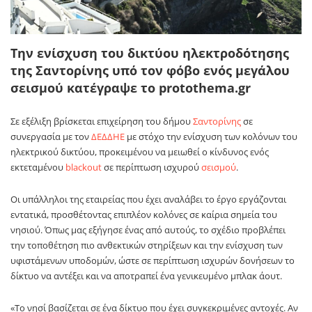
Την ενίσχυση του δικτύου ηλεκτροδότησης
της Σαντορίνης υπό τον φόβο ενός μεγάλου
σεισμού κατέγραψε το protothema.gr
Σε εξέλιξη βρίσκεται επιχείρηση του δήμου
Σαντορίνης
σε
συνεργασία με τον
ΔΕΔΔΗΕ
με στόχο την ενίσχυση των κολόνων του
ηλεκτρικού δικτύου, προκειμένου να μειωθεί ο κίνδυνος ενός
εκτεταμένου
blackout
σε περίπτωση ισχυρού
σεισμού
.
Οι υπάλληλοι της εταιρείας που έχει αναλάβει το έργο εργάζονται
εντατικά, προσθέτοντας επιπλέον κολόνες σε καίρια σημεία του
νησιού. Όπως μας εξήγησε ένας από αυτούς, το σχέδιο προβλέπει
την τοποθέτηση πιο ανθεκτικών στηρίξεων και την ενίσχυση των
υφιστάμενων υποδομών, ώστε σε περίπτωση ισχυρών δονήσεων το
δίκτυο να αντέξει και να αποτραπεί ένα γενικευμένο μπλακ άουτ.
«Το νησί βασίζεται σε ένα δίκτυο που έχει συγκεκριμένες αντοχές. Αν