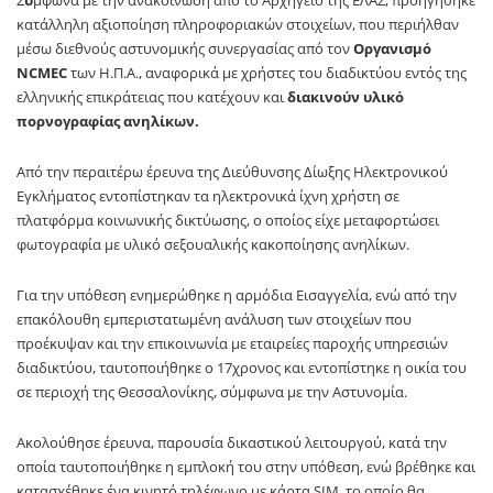
κατάλληλη αξιοποίηση πληροφοριακών στοιχείων, που περιήλθαν
μέσω διεθνούς αστυνομικής συνεργασίας από τον
Οργανισμό
NCMEC
των Η.Π.Α., αναφορικά με χρήστες του διαδικτύου εντός της
ελληνικής επικράτειας που κατέχουν και
διακινούν υλικό
πορνογραφίας ανηλίκων.
Από την περαιτέρω έρευνα της Διεύθυνσης Δίωξης Ηλεκτρονικού
Εγκλήματος εντοπίστηκαν τα ηλεκτρονικά ίχνη χρήστη σε
πλατφόρμα κοινωνικής δικτύωσης, ο οποίος είχε μεταφορτώσει
φωτογραφία με υλικό σεξουαλικής κακοποίησης ανηλίκων.
Για την υπόθεση ενημερώθηκε η αρμόδια Εισαγγελία, ενώ από την
επακόλουθη εμπεριστατωμένη ανάλυση των στοιχείων που
προέκυψαν και την επικοινωνία με εταιρείες παροχής υπηρεσιών
διαδικτύου, ταυτοποιήθηκε ο 17χρονος και εντοπίστηκε η οικία του
σε περιοχή της Θεσσαλονίκης, σύμφωνα με την Αστυνομία.
Ακολούθησε έρευνα, παρουσία δικαστικού λειτουργού, κατά την
οποία ταυτοποιήθηκε η εμπλοκή του στην υπόθεση, ενώ βρέθηκε και
κατασχέθηκε ένα κινητό τηλέφωνο με κάρτα SIM, το οποίο θα