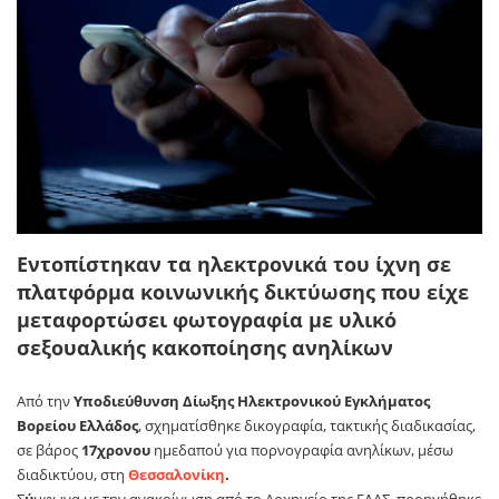
Εντοπίστηκαν τα ηλεκτρονικά του ίχνη σε
πλατφόρμα κοινωνικής δικτύωσης που είχε
μεταφορτώσει φωτογραφία με υλικό
σεξουαλικής κακοποίησης ανηλίκων
Από την
Υποδιεύθυνση Δίωξης Ηλεκτρονικού Εγκλήματος
Βορείου Ελλάδος
, σχηματίσθηκε δικογραφία, τακτικής διαδικασίας,
σε βάρος
17χρονου
ημεδαπού για πορνογραφία ανηλίκων, μέσω
διαδικτύου, στη
Θεσσαλονίκη
.
Σ
ύ
μφωνα με την ανακοίνωση από το Αρχηγείο της ΕΛΑΣ, προηγήθηκε