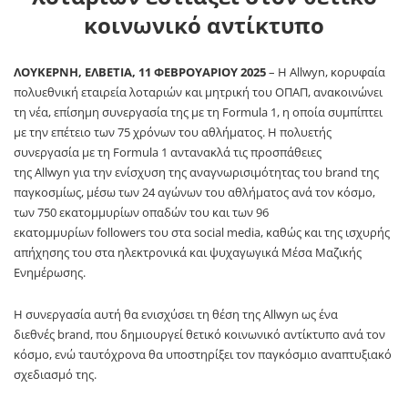
κοινωνικό αντίκτυπο
ΛΟΥΚΕΡΝΗ, ΕΛΒΕΤΙΑ, 11 ΦΕΒΡΟΥΑΡΙΟΥ 2025
– Η
Allwyn
, κορυφαία
πολυεθνική εταιρεία λοταριών και μητρική του ΟΠΑΠ, ανακοινώνει
τη νέα, επίσημη συνεργασία της με τη
Formula
1, η οποία συμπίπτει
με την επέτειο των 75 χρόνων του αθλήματος. Η πολυετής
συνεργασία με τη
Formula
1 αντανακλά τις προσπάθειες
της
Allwyn
για την ενίσχυση της αναγνωρισιμότητας του
brand
της
παγκοσμίως, μέσω των 24 αγώνων του αθλήματος ανά τον κόσμο,
των 750 εκατομμυρίων οπαδών του και των 96
εκατομμυρίων
followers
του στα
social
media
, καθώς και της ισχυρής
απήχησης του στα ηλεκτρονικά και ψυχαγωγικά Μέσα Μαζικής
Ενημέρωσης.
Η συνεργασία αυτή θα ενισχύσει τη θέση της
Allwyn
ως ένα
διεθνές
brand
, που δημιουργεί θετικό κοινωνικό αντίκτυπο ανά τον
κόσμο, ενώ ταυτόχρονα θα υποστηρίξει τον παγκόσμιο αναπτυξιακό
σχεδιασμό της.