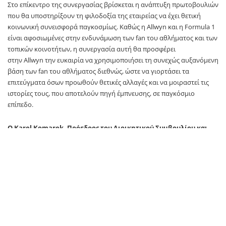
Στο επίκεντρο της συνεργασίας βρίσκεται η ανάπτυξη πρωτοβουλιών
που θα υποστηρίξουν τη φιλοδοξία της εταιρείας να έχει θετική
κοινωνική συνεισφορά παγκοσμίως. Καθώς η
Allwyn
και η
Formula
1
είναι αφοσιωμένες στην ενδυνάμωση των
fan
του αθλήματος και των
τοπικών κοινοτήτων, η συνεργασία αυτή θα προσφέρει
στην
Allwyn
την ευκαιρία να χρησιμοποιήσει τη συνεχώς αυξανόμενη
βάση των
fan
του αθλήματος διεθνώς, ώστε να γιορτάσει τα
επιτεύγματα όσων προωθούν θετικές αλλαγές και να μοιραστεί τις
ιστορίες τους, που αποτελούν πηγή έμπνευσης, σε παγκόσμιο
επίπεδο.
Ο
Karel
Komarek
, Πρόεδρος του Διοικητικού Συμβουλίου και
Ιδρυτής της
Allwyn
, σχολίασε:
«Έχουμε φιλόδοξα σχέδια για
την
Allwyn
. Στόχος μας είναι η συνέχιση της επιτυχημένης πορείας
διεθνούς ανάπτυξης της εταιρείας και η συνεργασία αυτή είναι ένα
σημαντικό ορόσημο σε αυτό το ταξίδι. Η επένδυση αυτή
σηματοδοτεί μια ιδιαίτερη στιγμή στην εξέλιξη της
Allwyn
, καθώς
αναβαθμίζουμε την αναγνωρισιμότητα της εταιρείας σε παγκόσμιο
επίπεδο, και υπογραμμίζουμε τη δύναμη των λοταριών μας ως προς
τη συνεισφορά στο κοινό καλό, ανά τον κόσμο».