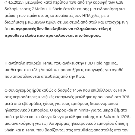
(14.5.2025), μειωμένο κατά περίπου 13% από την κορυφή των 6,38
δολαρίων στις 7 Μαΐου. Η Shein έστειλε επίσης μια ειδοποίηση για
μείωση των τιμών στους καταναλωτές των ΗΠΑ χθες, με τη
διαφήμιση μειωμένων τιμών σε μια σειρά από στυλ και υποσχόμενη
ότι
οι αγοραστές δεν θα κληθούν να πληρώσουν τέλη ή
πρόσθετα έξοδα που προκαλούνται από δασμούς
.
Η αντίπαλη εταιρεία Temu, που ανήκει στην PDD Holdings Inc.,
υιοθέτησε στα τέλη Απριλίου προσαυξήσεις εισαγωγής για αγαθά
που αποστέλλονται απευθείας από την Κίνα.
Ο συναγερμός ήρθε καθώς ο δασμός 145% που επιβάλλουν οι ΗΠΑ
στις περισσότερες κινεζικές εισαγωγές μειώθηκε προσωρινά στο 30%
μετά από εβδομάδες χάους για τους εμπόρους διασυνοριακού
ηλεκτρονικού εμπορίου. Ο φόρος «de minimis» για τα μικρά δέματα
από την Κίνα και το Χονγκ Κονγκ μειώθηκε επίσης στο 54% από 120%,
μια ανακούφιση για τις πλατφόρμες ηλεκτρονικού εμπορίου όπως η
Shein και η Temu που βασίζονται στις απευθείας αποστολές από την