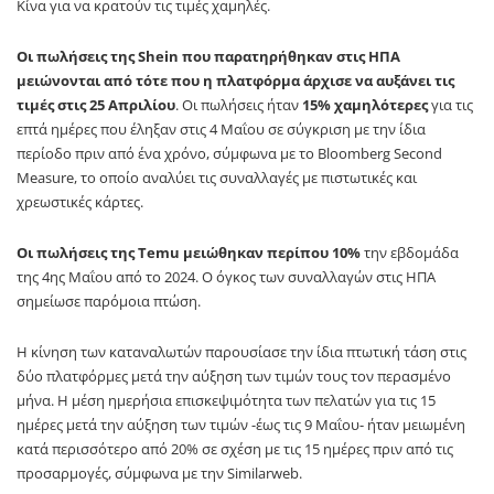
Κίνα για να κρατούν τις τιμές χαμηλές.
Οι πωλήσεις της Shein που παρατηρήθηκαν στις ΗΠΑ
μειώνονται από τότε που η πλατφόρμα άρχισε να αυξάνει τις
τιμές στις 25 Απριλίου
. Οι πωλήσεις ήταν
15% χαμηλότερες
για τις
επτά ημέρες που έληξαν στις 4 Μαΐου σε σύγκριση με την ίδια
περίοδο πριν από ένα χρόνο, σύμφωνα με το Bloomberg Second
Measure, το οποίο αναλύει τις συναλλαγές με πιστωτικές και
χρεωστικές κάρτες.
Οι πωλήσεις της Temu μειώθηκαν περίπου 10%
την εβδομάδα
της 4ης Μαΐου από το 2024. Ο όγκος των συναλλαγών στις ΗΠΑ
σημείωσε παρόμοια πτώση.
Η κίνηση των καταναλωτών παρουσίασε την ίδια πτωτική τάση στις
δύο πλατφόρμες μετά την αύξηση των τιμών τους τον περασμένο
μήνα. Η μέση ημερήσια επισκεψιμότητα των πελατών για τις 15
ημέρες μετά την αύξηση των τιμών -έως τις 9 Μαΐου- ήταν μειωμένη
κατά περισσότερο από 20% σε σχέση με τις 15 ημέρες πριν από τις
προσαρμογές, σύμφωνα με την Similarweb.