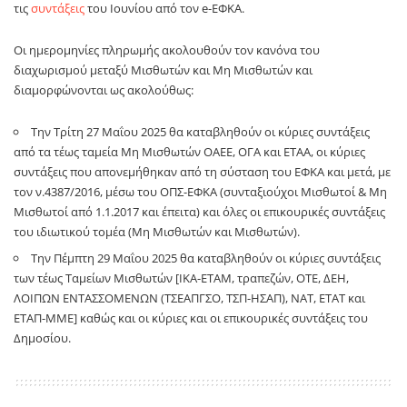
τις
συντάξεις
του Ιουνίου από τον e-ΕΦΚΑ.
Οι ημερομηνίες πληρωμής ακολουθούν τον κανόνα του
διαχωρισμού μεταξύ Μισθωτών και Μη Μισθωτών και
διαμορφώνονται ως ακολούθως:
Την Τρίτη 27 Μαΐου 2025 θα καταβληθούν οι κύριες συντάξεις
από τα τέως ταμεία Μη Μισθωτών ΟΑΕΕ, ΟΓΑ και ΕΤΑΑ, οι κύριες
συντάξεις που απονεμήθηκαν από τη σύσταση του ΕΦΚΑ και μετά, με
τον ν.4387/2016, μέσω του ΟΠΣ-ΕΦΚΑ (συνταξιούχοι Μισθωτοί & Μη
Μισθωτοί από 1.1.2017 και έπειτα) και όλες οι επικουρικές συντάξεις
του ιδιωτικού τομέα (Μη Μισθωτών και Μισθωτών).
Την Πέμπτη 29 Μαΐου 2025 θα καταβληθούν οι κύριες συντάξεις
των τέως Ταμείων Μισθωτών [ΙΚΑ-ΕΤΑΜ, τραπεζών, ΟΤΕ, ΔΕΗ,
ΛΟΙΠΩΝ ΕΝΤΑΣΣΟΜΕΝΩΝ (ΤΣΕΑΠΓΣΟ, ΤΣΠ-ΗΣΑΠ), ΝΑΤ, ΕΤΑΤ και
ΕΤΑΠ-ΜΜΕ] καθώς και οι κύριες και οι επικουρικές συντάξεις του
Δημοσίου.