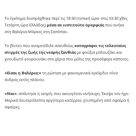
Το έγκλημα διαπράχθηκε περί τις 18:30 (τοπική ώρα· στις 03:30 χθες
Τετάρτη ώρα Ελλάδας)
μέσα σε ινστιτούτο ομορφιάς
που ανήκε
στη Βαλέρια Μάρκες στη Σαπόπαν.
Το βίντεο που αναμετέδιδε απευθείας
καταγράφει τις τελευταίες
στιγμές της ζωής της νεαρής ξανθιάς
με φούξια μπλουζάκι και
χνουδωτό γουρουνάκι στα χέρια που μόλις της προσέφερε κάποιος.
«Είσαι η Βαλέρια;»
τη ρώτησε με φαινομενικά εγκάρδιο τόνο
άνδρας εκτός πλάνου.
«Ναι»
, απάντησε η νεαρή, που ακουγόταν ανήσυχη. Έκοψε τον ήχο.
Μερικά δευτερόλεπτα αργότερα κατέρρεε, χτυπημένη από σφαίρα ή
σφαίρες.