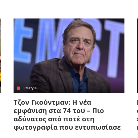
Lifestyle
Τζον Γκούντμαν: Η νέα
εμφάνιση στα 74 του – Πιο
αδύνατος από ποτέ στη
φωτογραφία που εντυπωσίασε