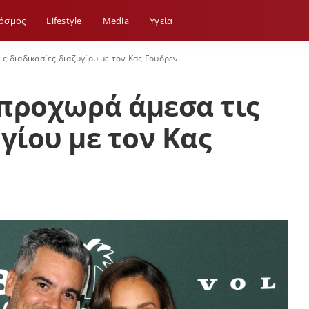
όσμος
Lifestyle
Media
Yγεία
ς διαδικασίες διαζυγίου με τον Κας Γουόρεν
προχωρά άμεσα τις
γίου με τον Κας