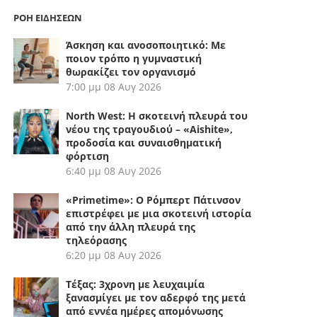
ΡΟΗ ΕΙΔΗΣΕΩΝ
Άσκηση και ανοσοποιητικό: Με
ποιον τρόπο η γυμναστική
θωρακίζει τον οργανισμό
7:00 μμ
08 Αυγ 2026
North West: Η σκοτεινή πλευρά του
νέου της τραγουδιού – «Aishite»,
προδοσία και συναισθηματική
φόρτιση
6:40 μμ
08 Αυγ 2026
«Primetime»: Ο Ρόμπερτ Πάτινσον
επιστρέφει με μια σκοτεινή ιστορία
από την άλλη πλευρά της
τηλεόρασης
6:20 μμ
08 Αυγ 2026
Τέξας: 3χρονη με λευχαιμία
ξανασμίγει με τον αδερφό της μετά
από εννέα ημέρες απομόνωσης