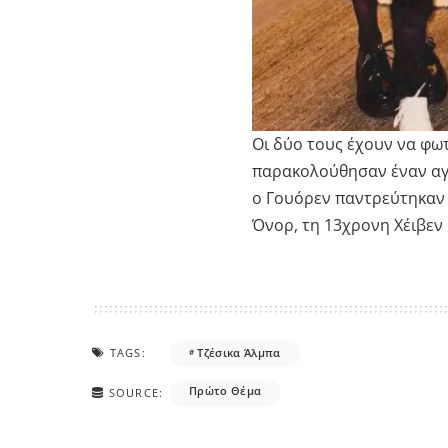
Οι δύο τους έχουν να φω
παρακολούθησαν έναν αγώ
ο Γουόρεν παντρεύτηκαν σ
Όνορ, τη 13χρονη Χέιβεν 
TAGS:
Τζέσικα Άλμπα
Πρώτο Θέμα
SOURCE: