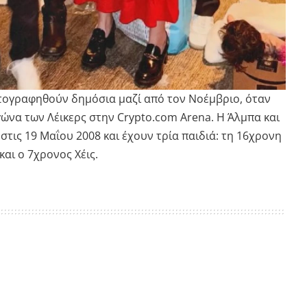
τογραφηθούν δημόσια μαζί από τον Νοέμβριο, όταν
να των Λέικερς στην Crypto.com Arena. Η Άλμπα και
τις 19 Μαΐου 2008 και έχουν τρία παιδιά: τη 16χρονη
και ο 7χρονος Χέις.