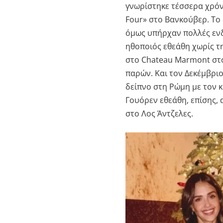
γνωρίστηκε τέσσερα χρόνι
Four» στο Βανκούβερ. Το 
όμως υπήρχαν πολλές ενδ
ηθοποιός εθεάθη χωρίς τη
στο Chateau Marmont στο
παρών. Και τον Δεκέμβριο
δείπνο στη Ρώμη με τον 
Γουόρεν εθεάθη, επίσης, 
στο Λος Άντζελες.