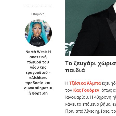
Κρήτη
Πελοπόννησος
Κυκλάδες
Επόμενο
Πελοπόννησος
North West: Η
σκοτεινή
Το ζευγάρι χώρισ
πλευρά του
νέου της
παιδιά
τραγουδιού –
«Aishite»,
Η
Τζέσικα Άλμπα
έχει ήδ
προδοσία και
συναισθηματικ
τον
Κας Γουόρεν
, όπως 
ή φόρτιση
Ιανουαρίου. Η 43χρονη η
κάνει το επόμενο βήμα, 
Πριν από λίγες ημέρες, τ